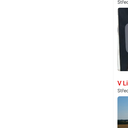
Stře
V L
Stře