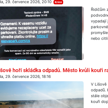
da, 29. července 2026, 20:10
Krimi
Řidičům 
podvodné
vypadají
parkovné 
promyšlen
nebo citl
išově hoří skládka odpadů. Město kvůli kouři r
da, 29. července 2026, 18:16
V Lišově 
odpadů. H
stále obj
kouři do