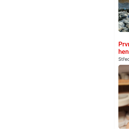
Prv
hen
Stře