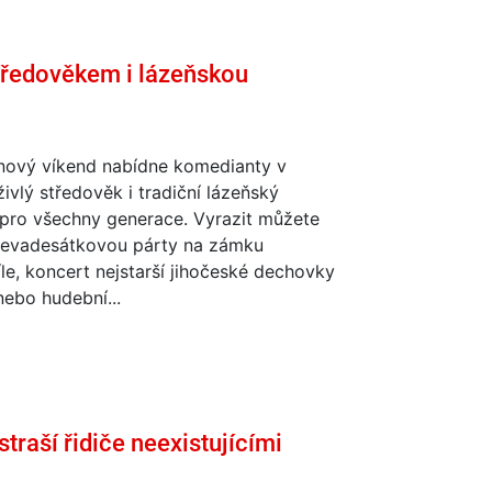
středověkem i lázeňskou
pnový víkend nabídne komedianty v
oživlý středověk i tradiční lázeňský
pro všechny generace. Vyrazit můžete
devadesátkovou párty na zámku
le, koncert nejstarší jihočeské dechovky
ebo hudební...
traší řidiče neexistujícími