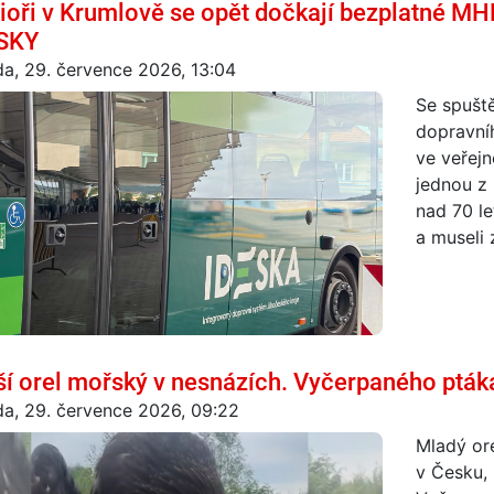
ioři v Krumlově se opět dočkají bezplatné MHD
SKY
da, 29. července 2026, 13:04
Se spušt
dopravní
ve veřej
jednou z 
nad 70 le
a museli z
ší orel mořský v nesnázích. Vyčerpaného pták
da, 29. července 2026, 09:22
Mladý ore
v Česku, 