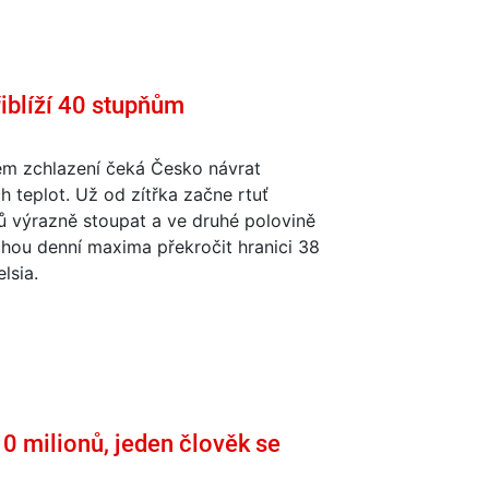
řiblíží 40 stupňům
ém zchlazení čeká Česko návrat
h teplot. Už od zítřka začne rtuť
ů výrazně stoupat a ve druhé polovině
hou denní maxima překročit hranici 38
lsia.
10 milionů, jeden člověk se