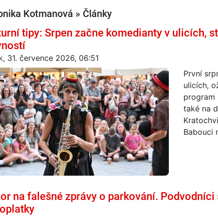
onika Kotmanová » Články
turní tipy: Srpen začne komedianty v ulicích, 
vností
k, 31. července 2026, 06:51
První sr
ulicích, 
program 
také na 
Kratochví
Babouci n
or na falešné zprávy o parkování. Podvodníci s
oplatky