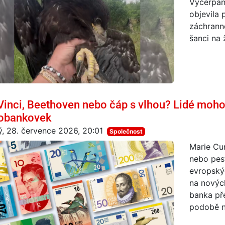
Vyčerpan
objevila 
záchranné
šanci na 
Vinci, Beethoven nebo čáp s vlhou? Lidé moh
obankovek
ý, 28. července 2026, 20:01
Společnost
Marie Cu
nebo pes
evropský
na novýc
banka pře
podobě n