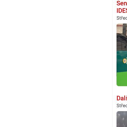
Sen
IDE
Stře
Dal
Stře