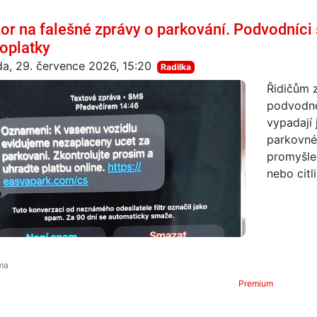
or na falešné zprávy o parkování. Podvodníci s
oplatky
da, 29. července 2026, 15:20
Radilka
Řidičům 
podvodné
vypadají
parkovné 
promyšlen
nebo citl
Premium