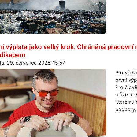
ní výplata jako velký krok. Chráněná pracovní
dikepem
da, 29. července 2026, 15:57
Pro větši
první výp
Pro člov
může pře
kterému č
podpory, 