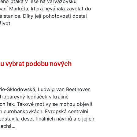
ého ptáka v lese na varvažovsku
paní Markéta, která neváhala zavolat do
 stanice. Díky její pohotovosti dostal
život.
ou vybrat podobu nových
rie-Skłodowská, Ludwig van Beethoven
trobarevný ledňáček v krajině
ch řek. Takové motivy se mohou objevit
h eurobankovkách. Evropská centrální
dstavila deset finálních návrhů a o jejich
echá...