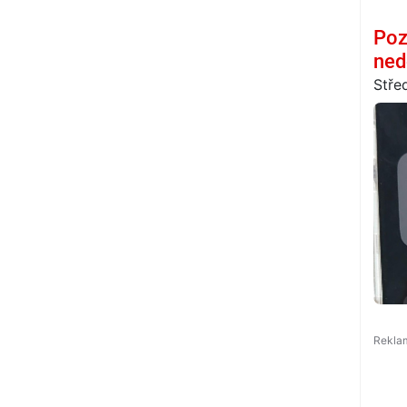
Poz
ned
Stře