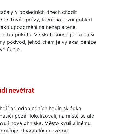
začaly v posledních dnech chodit
 textové zprávy, které na první pohled
 jako upozornění na nezaplacené
nebo pokutu. Ve skutečnosti jde o další
ý podvod, jehož cílem je vylákat peníze
ivé údaje.
adí nevětrat
hoří od odpoledních hodin skládka
asiči požár lokalizovali, na místě se ale
evují nová ohniska. Město kvůli silnému
poručuje obyvatelům nevětrat.