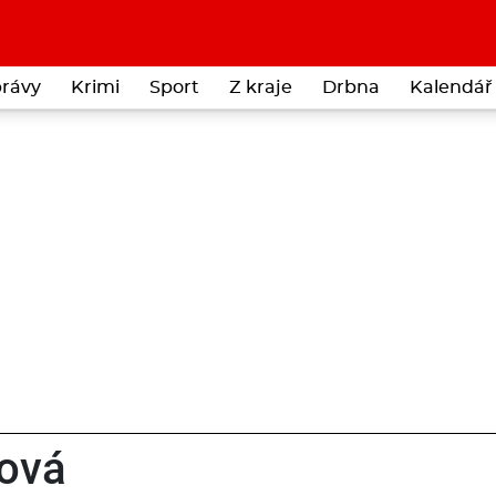
rávy
Krimi
Sport
Z kraje
Drbna
Kalendář 
ová