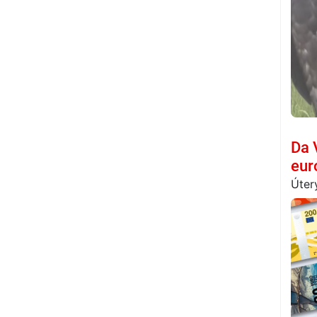
Da 
eur
Úter