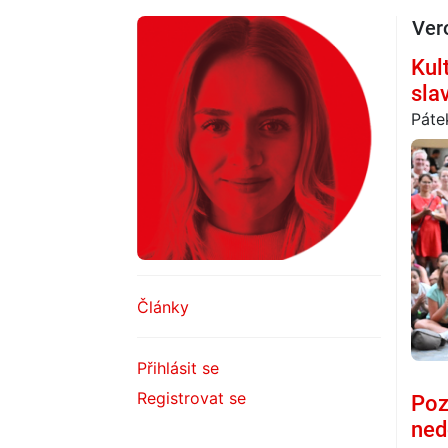
Ver
Kul
sla
Páte
Články
Přihlásit se
Registrovat se
Poz
ned