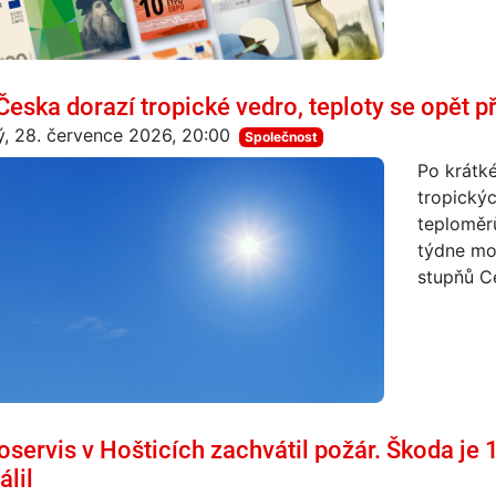
Česka dorazí tropické vedro, teploty se opět p
ý, 28. července 2026, 20:00
Společnost
Po krátk
tropickýc
teploměr
týdne mo
stupňů Ce
oservis v Hošticích zachvátil požár. Škoda je 
álil