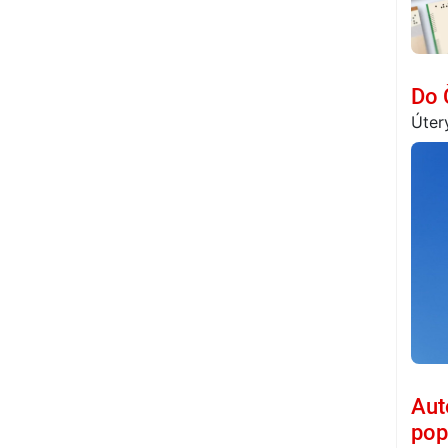
Do 
Úter
Aut
pop