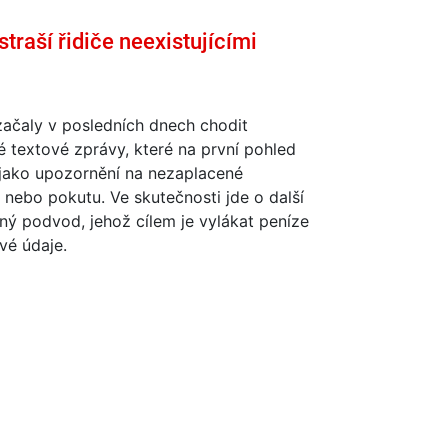
traší řidiče neexistujícími
začaly v posledních dnech chodit
 textové zprávy, které na první pohled
 jako upozornění na nezaplacené
nebo pokutu. Ve skutečnosti jde o další
ý podvod, jehož cílem je vylákat peníze
ivé údaje.