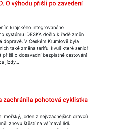
. O výhodu přišli po zavedení
ěním krajského integrovaného
ho systému IDESKA došlo k řadě změn
né dopravě. V Českém Krumlově byla
nich také změna tarifu, kvůli které senioři
t přišli o dosavadní bezplatné cestování
a jízdy...
a zachránila pohotová cyklistka
l mořský, jeden z nejvzácnějších dravců
měl znovu štěstí na všímavé lidi.