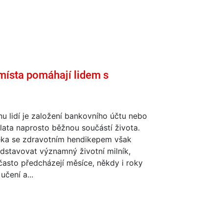
 místa pomáhají lidem s
nu lidí je založení bankovního účtu nebo
lata naprosto běžnou součástí života.
ěka se zdravotním hendikepem však
dstavovat významný životní milník,
asto předcházejí měsíce, někdy i roky
učení a...