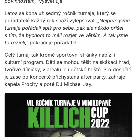
povinnostem,“
vysvětluje.
Letos se koná už sedmý ročník turnaje, který se
pořadatelé každý rok snaží vylepšovat.
„Nejprve jsme
turnaje pořádali spíš pro sebe, pak ale někdo přišel
s tím, že bychom to měli rozjet ve větším. A tak jsme
to rozjeli,“
pokračuje pořadatel.
Celý turnaj tak kromě sportovní stránky nabízí i
kulturní program. Děti se mohou těšit na skákací hrad,
tvořivé dílničky, v areálu je i dětské hřiště. Pro dospělé
je zase po koncertě přichystaná after party, zahraje
kapela Procity a poté DJ Michael Jay.