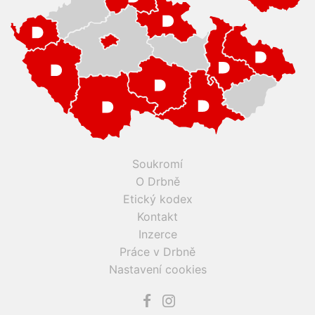
Soukromí
O Drbně
Etický kodex
Kontakt
Inzerce
Práce v Drbně
Nastavení cookies