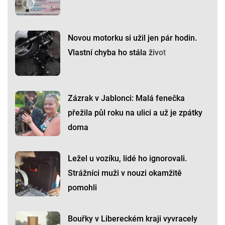
Novou motorku si užil jen pár hodin.
Vlastní chyba ho stála život
Zázrak v Jablonci: Malá fenečka
přežila půl roku na ulici a už je zpátky
doma
Ležel u vozíku, lidé ho ignorovali.
Strážníci muži v nouzi okamžitě
pomohli
Bouřky v Libereckém kraji vyvracely