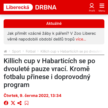
Aktuálně
Jak přimět vzácné žáby k páření? V Zoo Liberec
věrně napodobili období dešťů tropů
více...
Sport
Fotbal
Killich cup v Habarticích se po dvouleté 
Killich cup v Habarticích se po
dvouleté pauze vrací. Kromě
fotbalu přinese i doprovodný
program
Čtvrtek, 9. června 2022, 13:34