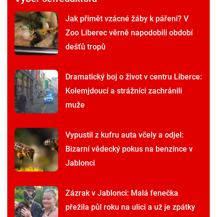
Jak přimět vzácné žáby k páření? V
Zoo Liberec věrně napodobili období
dešťů tropů
Dramatický boj o život v centru Liberce:
Kolemjdoucí a strážníci zachránili
muže
Vypustil z kufru auta včely a odjel:
Bizarní vědecký pokus na benzínce v
Jablonci
Zázrak v Jablonci: Malá fenečka
přežila půl roku na ulici a už je zpátky