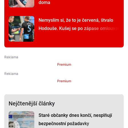
doma
Nemyslím si, že to je červená, štvalo
Hodouše. Kušej se po zápase omlouval
Premium
Premium
Nejčtenější články
Staré občanky dnes končí, nesplňují
bezpečnostní požadavky