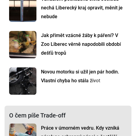
nechá Liberecký kraj opravit, měnit je
nebude
Jak přimět vzácné žáby k páření? V
Zoo Liberec věrně napodobili období
dešťů tropů
Novou motorku si užil jen pár hodin.
Vlastní chyba ho stála život
O čem píše Trade-off
Práce v úmorném vedru. Kdy vzniká