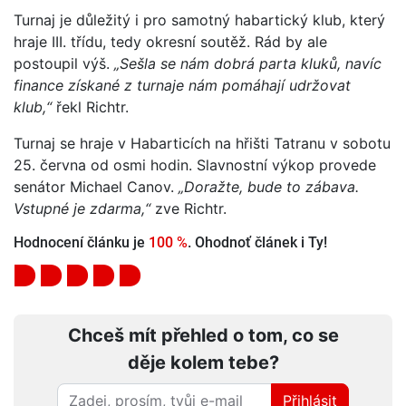
Turnaj je důležitý i pro samotný habartický klub, který
hraje III. třídu, tedy okresní soutěž. Rád by ale
postoupil výš.
„Sešla se nám dobrá parta kluků, navíc
finance získané z turnaje nám pomáhají udržovat
klub,“
řekl Richtr.
Turnaj se hraje v Habarticích na hřišti Tatranu v sobotu
25. června od osmi hodin. Slavnostní výkop provede
senátor Michael Canov.
„Doražte, bude to zábava.
Vstupné je zdarma,“
zve Richtr.
Hodnocení článku je
100 %
. Ohodnoť článek i Ty!
Chceš mít přehled o tom, co se
děje kolem tebe?
Přihlásit