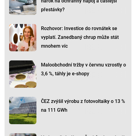
nárok na ochranný nápoj a častější
přestávky?
Rozhovor: Investice do rovnátek se
vyplatí. Zanedbaný chrup může stát
mnohem víc
Maloobchodní tržby v červnu vzrostly o
3,6 %, táhly je e-shopy
ČEZ zvýšil výrobu z fotovoltaiky o 13 %
na 111 GWh