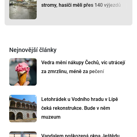
stromy, hasiči měli přes 140 výjezdů
Nejnovější články
Vedra mění nákupy Čechů, víc utrácejí
za zmrzlinu, méně za pečení
Letohrádek u Vodního hradu v Lípě
čeká rekonstrukce. Bude v něm
muzeum
Vandalem poškozená okna Ještědu