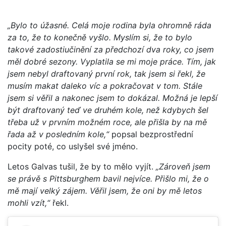
„Bylo to úžasné. Celá moje rodina byla ohromně ráda
za to, že to konečně vyšlo. Myslím si, že to bylo
takové zadostiučinění za předchozí dva roky, co jsem
měl dobré sezony. Vyplatila se mi moje práce. Tím, jak
jsem nebyl draftovaný první rok, tak jsem si řekl, že
musím makat daleko víc a pokračovat v tom. Stále
jsem si věřil a nakonec jsem to dokázal. Možná je lepší
být draftovaný teď ve druhém kole, než kdybych šel
třeba už v prvním možném roce, ale přišla by na mě
řada až v posledním kole,“
popsal bezprostřední
pocity poté, co uslyšel své jméno.
Letos Galvas tušil, že by to mělo vyjít.
„Zároveň jsem
se právě s Pittsburghem bavil nejvíce. Přišlo mi, že o
mě mají velký zájem. Věřil jsem, že oni by mě letos
mohli vzít,“
řekl.