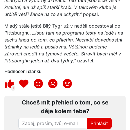
mladých a výborných hráčů. Teď tam jsou sice velmi
kvalitní, ale už spíš starší hráči. V takovém klubu je
určitě větší šance na to se uchytit,“
popsal.
Mladý stále ještě Bílý Tygr už v neděli odcestoval do
Pittsburghu.
„Jsou tam na programu testy na ledě i na
suchu hned po tom, co přiletím. Nechybí dovednostní
tréninky na ledě a posilovna. Většinou budeme
zároveň chodit na týmové večeře. Strávit bych měl v
Pittsburghu jeden až dva týdny,“
uzavřel.
Hodnocení článku
1
Chceš mít přehled o tom, co se
děje kolem tebe?
Přihlásit