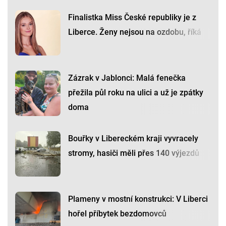
Finalistka Miss České republiky je z
Liberce. Ženy nejsou na ozdobu, říká
Zázrak v Jablonci: Malá fenečka
přežila půl roku na ulici a už je zpátky
doma
Bouřky v Libereckém kraji vyvracely
stromy, hasiči měli přes 140 výjezdů
Plameny v mostní konstrukci: V Liberci
hořel příbytek bezdomovců