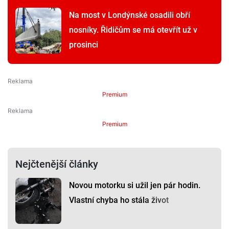
Na most v Londýnské osadili obří
nosníky. Řidičům se má otevřít už v
prosinci
Premium
Premium
Nejčtenější články
Novou motorku si užil jen pár hodin.
Vlastní chyba ho stála život