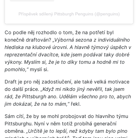
Příspěvek sdílený Pittsburgh Penguins (@penguins)
Co podle něj rozhodlo o tom, že na potřetí byl
konečně draftován?
„Výborná sezona z individuálního
hlediska na klubové úrovni. A hlavně týmový úspěch v
reprezentační dvacítce, kde jsem podával taky dobré
výkony. Myslím si, že je to díky tomu a hodně mi to
pomohlo,“
myslí si.
Draft je pro něj zadostiučení, ale také velká motivace
do další práce.
„Když mi nikdo jiný nevěřil, tak jsem
rád, že Pittsburgh ano. Udělám všechno pro to, abych
jim dokázal, že na to mám,“
řekl.
Sám cítí, že by se mohl probojovat do hlavního týmu
Pittsburghu. Nyní v něm totiž probíhá generační
obměna.
„Určitě je to lepší, než kdyby tam bylo plno