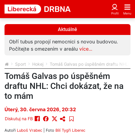
Aktuálně
Obří tubus propojí nemocnici s novou budovou.
Počítejte s omezením v areálu
více...
Sport
Hokej
Tomáš Galvas po úspěšném draftu NHL: Ch
Tomáš Galvas po úspěšném
draftu NHL: Chci dokázat, že na
to mám
Úterý, 30. června 2026, 20:32
Diskutuj na FB
Autoři
Luboš Vrabec
| Foto
Bílí Tygři Liberec