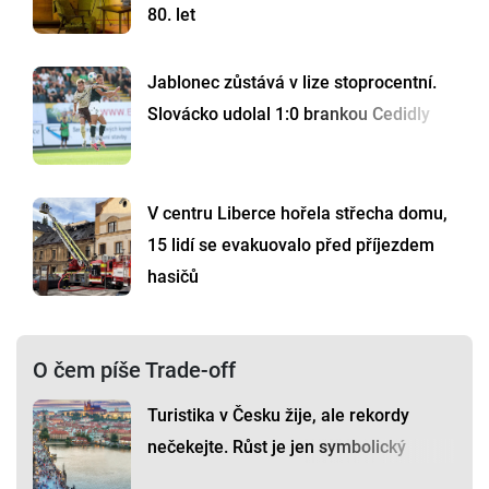
80. let
Jablonec zůstává v lize stoprocentní.
Slovácko udolal 1:0 brankou Cedidly
V centru Liberce hořela střecha domu,
15 lidí se evakuovalo před příjezdem
hasičů
O čem píše Trade-off
Turistika v Česku žije, ale rekordy
nečekejte. Růst je jen symbolický