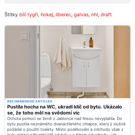
Štítky
bílí tygři
,
hokej
,
liberec
,
galvas
,
nhl
,
draft