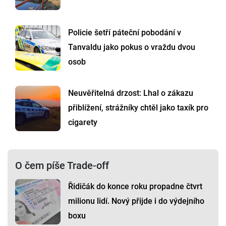
Policie šetří páteční pobodání v
Tanvaldu jako pokus o vraždu dvou
osob
Neuvěřitelná drzost: Lhal o zákazu
přiblížení, strážníky chtěl jako taxík pro
cigarety
O čem píše Trade-off
Řidičák do konce roku propadne čtvrt
milionu lidí. Nový přijde i do výdejního
boxu