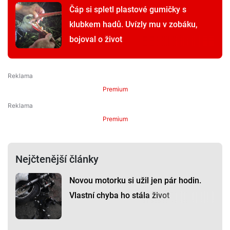
Čáp si spletl plastové gumičky s
klubkem hadů. Uvízly mu v zobáku,
bojoval o život
Premium
Premium
Nejčtenější články
Novou motorku si užil jen pár hodin.
Vlastní chyba ho stála život