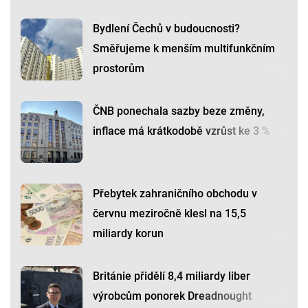
Bydlení Čechů v budoucnosti?
Směřujeme k menším multifunkčním
prostorům
ČNB ponechala sazby beze změny,
inflace má krátkodobě vzrůst ke 3 %
Přebytek zahraničního obchodu v
červnu meziročně klesl na 15,5
miliardy korun
Británie přidělí 8,4 miliardy liber
výrobcům ponorek Dreadnought