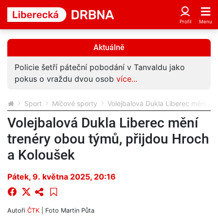
Aktuálně
Policie šetří páteční pobodání v Tanvaldu jako
pokus o vraždu dvou osob
více...
Sport
Míčové sporty
Volejbalová Dukla Liberec mění tr
Volejbalová Dukla Liberec mění
trenéry obou týmů, přijdou Hroch
a Koloušek
Pátek, 9. května 2025, 20:16
Autoři
ČTK
| Foto
Martin Půta