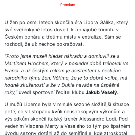
Premium
U žen po osmi letech skončila éra Libora Gálíka, který
své svěřenkyně letos dovedl k obhajobě triumfu v
Českém poháru a třetímu místu v extralize. Sám se
rozhodl, že už nechce pokračovat.
"Proto jsme museli hledat náhradu a domluvili se s
Martinem Hrochem, který v poslední době trénoval ve
Francii a už šestým rokem je asistentem u českého
národního týmu žen. Věříme, že je to dobrá volba, má
hodně zkušeností a že v Dukle naváže na úspěšné
roky,"
uvedl sportovní ředitel klubu
Jakub Veselý
.
U mužů Liberce byla v minulé sezoně složitější situace
poté, co v listopadu kvůli neuspokojivým výkonům a
výsledkům skončil italský trenér Alessandro Lodi. Pod
vedením Vladana Merty a Veselého to tým po špatném
úvodu sezony dotáhl až do semifinále, kde ztroskotal