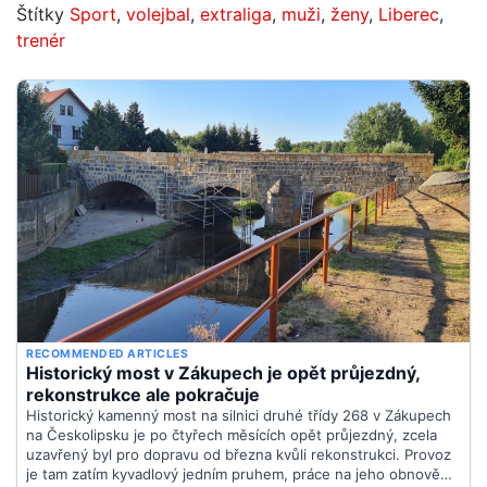
Štítky
Sport
,
volejbal
,
extraliga
,
muži
,
ženy
,
Liberec
,
trenér