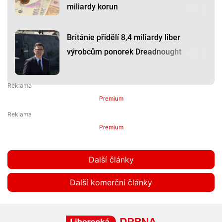
miliardy korun
Británie přidělí 8,4 miliardy liber
výrobcům ponorek Dreadnought
Premium
Premium
Další články
Další komerční články