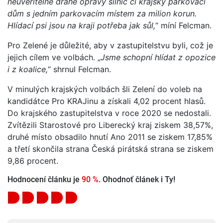
neuvěřitelně drahé opravy silnic či krajský parkovací
dům s jedním parkovacím místem za milion korun.
Hlídací psi jsou na kraji potřeba jak sůl,
“ míní Felcman.
Pro Zelené je důležité, aby v zastupitelstvu byli, což je
jejich cílem ve volbách. „
Jsme schopní hlídat z opozice
i z koalice,
“ shrnul Felcman.
V minulých krajských volbách šli Zelení do voleb na
kandidátce Pro KRAJinu a získali 4,02 procent hlasů.
Do krajského zastupitelstva v roce 2020 se nedostali.
Zvítězili Starostové pro Liberecký kraj ziskem 38,57%,
druhé místo obsadilo hnutí Ano 2011 se ziskem 17,85%
a třetí skončila strana Česká pirátská strana se ziskem
9,86 procent.
Hodnocení článku je
90 %
. Ohodnoť článek i Ty!