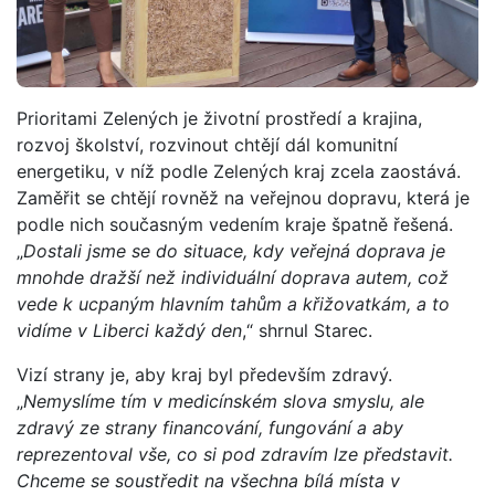
Prioritami Zelených je životní prostředí a krajina,
rozvoj školství, rozvinout chtějí dál komunitní
energetiku, v níž podle Zelených kraj zcela zaostává.
Zaměřit se chtějí rovněž na veřejnou dopravu, která je
podle nich současným vedením kraje špatně řešená.
„
Dostali jsme se do situace, kdy veřejná doprava je
mnohde dražší než individuální doprava autem, což
vede k ucpaným hlavním tahům a křižovatkám, a to
vidíme v Liberci každý den
,“ shrnul Starec.
Vizí strany je, aby kraj byl především zdravý.
„
Nemyslíme tím v medicínském slova smyslu, ale
zdravý ze strany financování, fungování a aby
reprezentoval vše, co si pod zdravím lze představit.
Chceme se soustředit na všechna bílá místa v