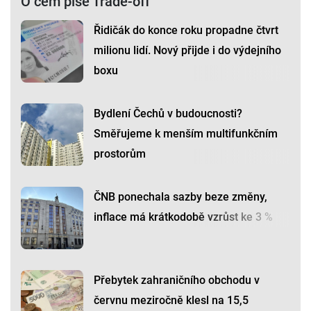
O čem píše Trade-off
Řidičák do konce roku propadne čtvrt
milionu lidí. Nový přijde i do výdejního
boxu
Bydlení Čechů v budoucnosti?
Směřujeme k menším multifunkčním
prostorům
ČNB ponechala sazby beze změny,
inflace má krátkodobě vzrůst ke 3 %
Přebytek zahraničního obchodu v
červnu meziročně klesl na 15,5