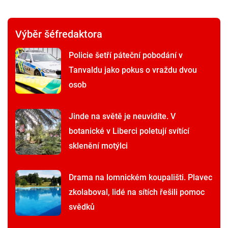
Výběr šéfredaktora
Policie šetří páteční pobodání v
Tanvaldu jako pokus o vraždu dvou
osob
Jinde na světě je neuvidíte. V
botanické v Liberci poletují svítící
sklenění motýlci
Drama na lomnickém koupališti. Plavec
zkolaboval, lidé na sítích řešili pomoc
svědků