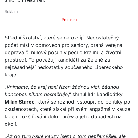
Premium
Střední školství, které se nerozvíjí. Nedostatečný
počet míst v domovech pro seniory, drahá veřejná
doprava či nulový posun v péči o krajinu a životní
prostředí. To považují kandidáti za Zelené za
nejzásadnější nedostatky současného Libereckého
kraje.
„
Vnímáme, že kraj není řízen žádnou vizí, žádnou
koncepcí, nikam nesměřuje
,“ shrnul lídr kandidátky
Milan Starec
, který se rozhodl vstoupit do politiky po
zkušenostech, které získal při svém angažmá v kauze
kolem rozšiřování dolu Turów a jeho dopadech na
okolí.
„
Až do turowské kauzy jsem o tom nepřemýšlel, ale