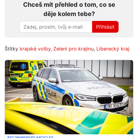
Chceš mít přehled o tom, co se
děje kolem tebe?
Přihlásit
Štítky
krajské volby
,
Zelení pro krajinu
,
Liberecký kraj