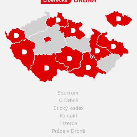
Soukromí
O Drbně
Etický kodex
Kontakt
Inzerce
Práce v Drbně