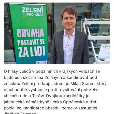
O hlasy voličů v podzimních krajských volbách se
bude ucházet strana Zelených a kandidovat pod
značkou Zelení pro kraj. Lídrem je Milan Starec, který
dlouhodobě vystupuje proti rozšiřování polského
uhelného dolu Turów. Dvojkou kandidátky je
jablonecká náměstkyně Lenka Opočenská a třetí
pozici na kandidátce obsadí liberecký zastupitel
Jindřich Felcman.