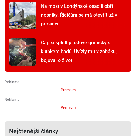
Na most v Londýnské osadili obří
nosníky. Řidičům se má otevřít už v
prosinci
Čáp si spletl plastové gumičky s
klubkem hadů. Uvízly mu v zobáku,
bojoval o život
Premium
Premium
Nejčtenější články