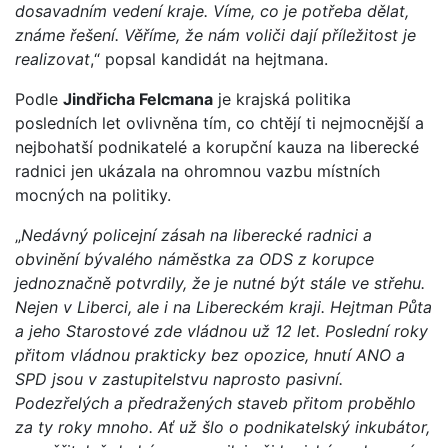
dosavadním vedení kraje. Víme, co je potřeba dělat,
známe řešení. Věříme, že nám voliči dají příležitost je
realizovat
,“ popsal kandidát na hejtmana.
Podle
Jindřicha Felcmana
je krajská politika
posledních let ovlivněna tím, co chtějí ti nejmocnější a
nejbohatší podnikatelé a korupční kauza na liberecké
radnici jen ukázala na ohromnou vazbu místních
mocných na politiky.
„
Nedávný policejní zásah na liberecké radnici a
obvinění bývalého náměstka za ODS z korupce
jednoznačně potvrdily, že je nutné být stále ve střehu.
Nejen v Liberci, ale i na Libereckém kraji. Hejtman Půta
a jeho Starostové zde vládnou už 12 let. Poslední roky
přitom vládnou prakticky bez opozice, hnutí ANO a
SPD jsou v zastupitelstvu naprosto pasivní.
Podezřelých a předražených staveb přitom proběhlo
za ty roky mnoho. Ať už šlo o podnikatelský inkubátor,