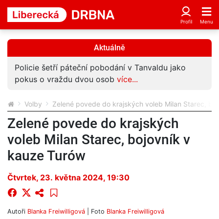
Aktuálně
Policie šetří páteční pobodání v Tanvaldu jako
pokus o vraždu dvou osob
více...
Volby
Zelené povede do krajských voleb Milan Starec, bo
Zelené povede do krajských
voleb Milan Starec, bojovník v
kauze Turów
Čtvrtek, 23. května 2024, 19:30
Autoři
Blanka Freiwilligová
| Foto
Blanka Freiwilligová