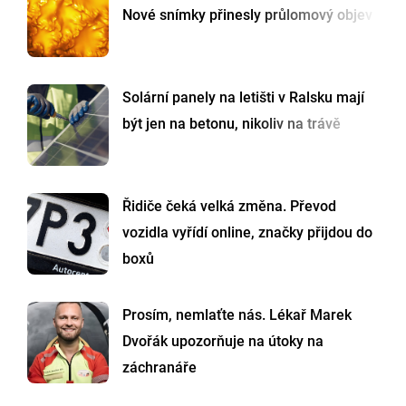
Nové snímky přinesly průlomový objev
Solární panely na letišti v Ralsku mají
být jen na betonu, nikoliv na trávě
Řidiče čeká velká změna. Převod
vozidla vyřídí online, značky přijdou do
boxů
Prosím, nemlaťte nás. Lékař Marek
Dvořák upozorňuje na útoky na
záchranáře