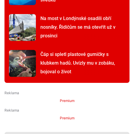
Na most v Londýnské osadili obří
nosníky. Řidičům se má otevřít už v
prosinci
Čáp si spletl plastové gumičky s
klubkem hadů. Uvízly mu v zobáku,
bojoval o život
Premium
Premium