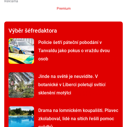
Premium
Výběr šéfredaktora
Policie šetří páteční pobodání v
Tanvaldu jako pokus o vraždu dvou
osob
Jinde na světě je neuvidíte. V
botanické v Liberci poletují svítící
sklenění motýlci
Drama na lomnickém koupališti. Plavec
zkolaboval, lidé na sítích řešili pomoc
svědků