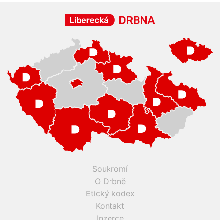
Soukromí
O Drbně
Etický kodex
Kontakt
Inzerce