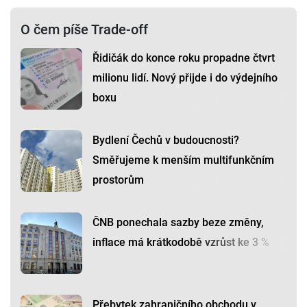
O čem píše Trade-off
Řidičák do konce roku propadne čtvrt
milionu lidí. Nový přijde i do výdejního
boxu
Bydlení Čechů v budoucnosti?
Směřujeme k menším multifunkčním
prostorům
ČNB ponechala sazby beze změny,
inflace má krátkodobě vzrůst ke 3 %
Přebytek zahraničního obchodu v