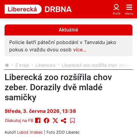
Aktuálně
Policie šetří páteční pobodání v Tanvaldu jako
pokus o vraždu dvou osob
více...
Z kraje
Liberecko
Liberecká zoo rozšířila chov zeber. 
Liberecká zoo rozšířila chov
zeber. Dorazily dvě mladé
samičky
Středa, 3. června 2026, 13:38
Diskutuj na FB
Autoři
Luboš Vrabec
| Foto
ZOO Liberec