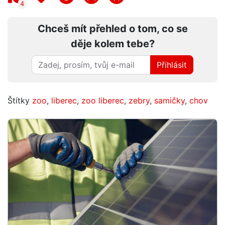
4
Chceš mít přehled o tom, co se
děje kolem tebe?
Přihlásit
Štítky
zoo
,
liberec
,
zoo liberec
,
zebry
,
samičky
,
chov