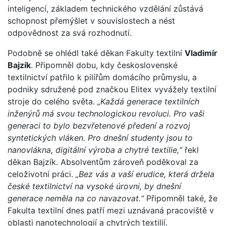
inteligencí, základem technického vzdělání zůstává
schopnost přemýšlet v souvislostech a nést
odpovědnost za svá rozhodnutí.
Podobně se ohlédl také děkan Fakulty textilní
Vladimír
Bajzík
. Připomněl dobu, kdy československé
textilnictví patřilo k pilířům domácího průmyslu, a
podniky sdružené pod značkou Elitex vyvážely textilní
stroje do celého světa.
„Každá generace textilních
inženýrů má svou technologickou revoluci. Pro vaši
generaci to bylo bezvřetenové předení a rozvoj
syntetických vláken. Pro dnešní studenty jsou to
nanovlákna, digitální výroba a chytré textilie,“
řekl
děkan Bajzík. Absolventům zároveň poděkoval za
celoživotní práci.
„Bez vás a vaší erudice, která držela
české textilnictví na vysoké úrovni, by dnešní
generace neměla na co navazovat.“
Připomněl také, že
Fakulta textilní dnes patří mezi uznávaná pracoviště v
oblasti nanotechnologií a chytrých textilií.