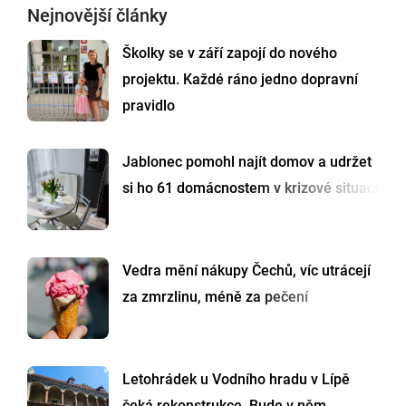
Nejnovější články
Školky se v září zapojí do nového
projektu. Každé ráno jedno dopravní
pravidlo
Jablonec pomohl najít domov a udržet
si ho 61 domácnostem v krizové situaci
Vedra mění nákupy Čechů, víc utrácejí
za zmrzlinu, méně za pečení
Letohrádek u Vodního hradu v Lípě
čeká rekonstrukce. Bude v něm