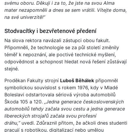
svému oboru. Děkuji i za to, že jste na svou Alma
mater nezapomněli a dnes se sem vrátili. Vítejte doma,
na své univerzitě!“
Stodvacítky i bezvřetenové předení
Na slova rektora navázali zástupci obou fakult.
Připomněli, že technologie se za půl století změnily
téměř k nepoznání, ale poctivé technické myšlení,
odpovědnost a schopnost hledat nová řešení zůstávají
stejné.
Proděkan Fakulty strojní
Luboš Běhálek
připomněl
symbolickou souvislost s rokem 1976, kdy v Mladé
Boleslavi odstartovala sériová výroba automobilů
Škoda 105 a 120.
„Jedna generace československých
automobilů tehdy začala svou cestu a jedna generace
libereckých strojařů začala svou profesní
dráhu,“
uvedl. Zdůraznil přitom, že ačkoli dnes studenti
pracují s robotikou, digitalizací nebo umělou