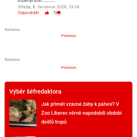
inženýrství...........
Středa, 8. července 2026, 13:24
Odpovědět
1
Premium
Premium
Výběr šéfredaktora
Jak přimět vzácné žáby k páření? V
Zoo Liberec věrně napodobili období
dešťů tropů