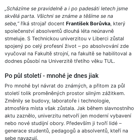
„Scházíme se pravidelně a i po padesáti letech jsme
skvělá parta. Všichni se známe a těšíme se na
sebe,“
říká strojař docent
František Borůvka
, který
společenství absolventů dlouhá léta neúnavně
stmeluje. S Technickou univerzitou v Liberci zůstal
spojený po celý profesní život – po absolvování zde
vyučoval na Fakultě strojní, na fakultě se habilitoval a
dodnes působí na Univerzitě třetího věku TUL.
Po půl století - mnohé je dnes jiak
Pro mnohé byl návrat do známých, a přitom za půl
století tolik proměněných prostor silným zážitkem.
Změnily se budovy, laboratoře i technologie,
atmosféra místa však zůstala. Jak během slavnostního
aktu zaznělo, univerzitu netvoří jen moderní vybavení
nebo nové studijní obory. Především ji tvoří lidé –
generace studentů, pedagogů a absolventů, kteří na
sebe navazují.