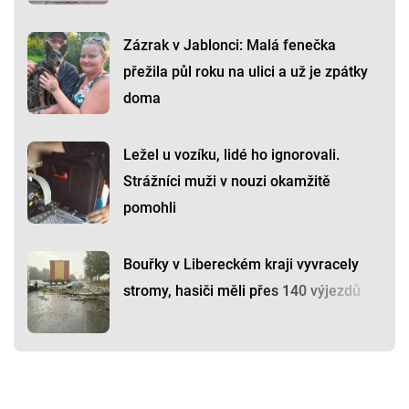
Zázrak v Jablonci: Malá fenečka
přežila půl roku na ulici a už je zpátky
doma
Ležel u vozíku, lidé ho ignorovali.
Strážníci muži v nouzi okamžitě
pomohli
Bouřky v Libereckém kraji vyvracely
stromy, hasiči měli přes 140 výjezdů