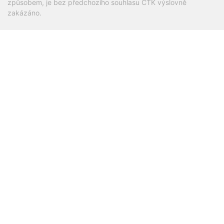
způsobem, je bez předchozího souhlasu ČTK výslovně
zakázáno.