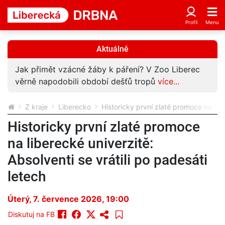
Aktuálně
Jak přimět vzácné žáby k páření? V Zoo Liberec
věrně napodobili období dešťů tropů
více...
Z kraje
Liberecko
Historicky první zlaté promoce na libe
Historicky první zlaté promoce
na liberecké univerzitě:
Absolventi se vrátili po padesáti
letech
Úterý, 7. července 2026, 19:00
Diskutuj na FB