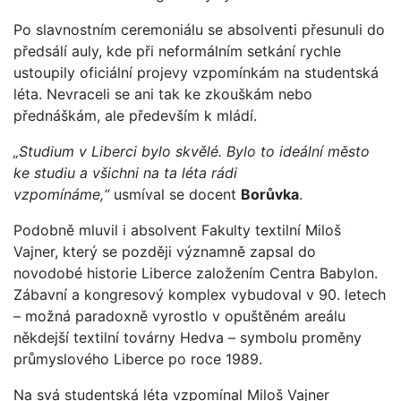
Po slavnostním ceremoniálu se absolventi přesunuli do
předsálí auly, kde při neformálním setkání rychle
ustoupily oficiální projevy vzpomínkám na studentská
léta. Nevraceli se ani tak ke zkouškám nebo
přednáškám, ale především k mládí.
„Studium v Liberci bylo skvělé. Bylo to ideální město
ke studiu a všichni na ta léta rádi
vzpomínáme,“
usmíval se docent
Borůvka
.
Podobně mluvil i absolvent Fakulty textilní Miloš
Vajner, který se později významně zapsal do
novodobé historie Liberce založením Centra Babylon.
Zábavní a kongresový komplex vybudoval v 90. letech
– možná paradoxně vyrostlo v opuštěném areálu
někdejší textilní továrny Hedva – symbolu proměny
průmyslového Liberce po roce 1989.
Na svá studentská léta vzpomínal Miloš Vajner