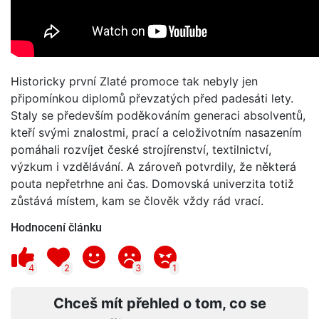
Historicky první Zlaté promoce tak nebyly jen
připomínkou diplomů převzatých před padesáti lety.
Staly se především poděkováním generaci absolventů,
kteří svými znalostmi, prací a celoživotním nasazením
pomáhali rozvíjet české strojírenství, textilnictví,
výzkum i vzdělávání. A zároveň potvrdily, že některá
pouta nepřetrhne ani čas. Domovská univerzita totiž
zůstává místem, kam se člověk vždy rád vrací.
Hodnocení článku
4
2
3
1
Chceš mít přehled o tom, co se