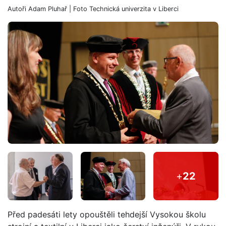
Autoři
Adam Pluhař
| Foto
Technická univerzita v Liberci
+
22
Před padesáti lety opouštěli tehdejší Vysokou školu