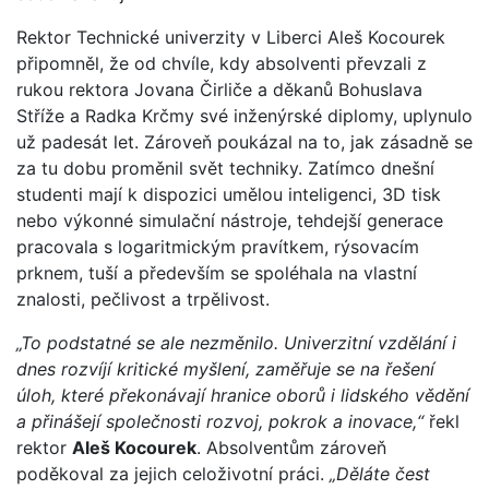
Rektor Technické univerzity v Liberci Aleš Kocourek
připomněl, že od chvíle, kdy absolventi převzali z
rukou rektora Jovana Čirliče a děkanů Bohuslava
Stříže a Radka Krčmy své inženýrské diplomy, uplynulo
už padesát let. Zároveň poukázal na to, jak zásadně se
za tu dobu proměnil svět techniky. Zatímco dnešní
studenti mají k dispozici umělou inteligenci, 3D tisk
nebo výkonné simulační nástroje, tehdejší generace
pracovala s logaritmickým pravítkem, rýsovacím
prknem, tuší a především se spoléhala na vlastní
znalosti, pečlivost a trpělivost.
„To podstatné se ale nezměnilo. Univerzitní vzdělání i
dnes rozvíjí kritické myšlení, zaměřuje se na řešení
úloh, které překonávají hranice oborů i lidského vědění
a přinášejí společnosti rozvoj, pokrok a inovace,“
řekl
rektor
Aleš Kocourek
. Absolventům zároveň
poděkoval za jejich celoživotní práci.
„Děláte čest