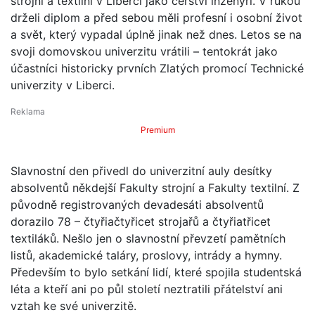
strojní a textilní v Liberci jako čerství inženýři. V rukou
drželi diplom a před sebou měli profesní i osobní život
a svět, který vypadal úplně jinak než dnes. Letos se na
svoji domovskou univerzitu vrátili – tentokrát jako
účastníci historicky prvních Zlatých promocí Technické
univerzity v Liberci.
Premium
Slavnostní den přivedl do univerzitní auly desítky
absolventů někdejší Fakulty strojní a Fakulty textilní. Z
původně registrovaných devadesáti absolventů
dorazilo 78 – čtyřiačtyřicet strojařů a čtyřiatřicet
textiláků. Nešlo jen o slavnostní převzetí pamětních
listů, akademické taláry, proslovy, intrády a hymny.
Především to bylo setkání lidí, které spojila studentská
léta a kteří ani po půl století neztratili přátelství ani
vztah ke své univerzitě.