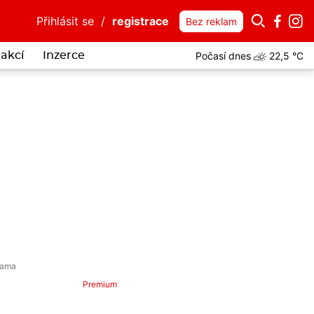
Přihlásit se
/
registrace
Bez reklam
Počasí dnes
22,5 °C
akcí
Inzerce
itelná drzost: Lhal o zákazu přiblížení, strážníky chtěl jako taxík pr
Premium