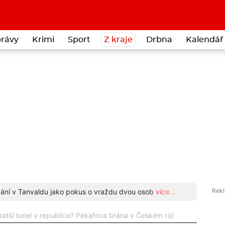
rávy
Krimi
Sport
Z kraje
Drbna
Kalendář 
odání v Tanvaldu jako pokus o vraždu dvou osob
více...
Neuvěř
atší tunel v republice? Pekařova brána v Českém ráji