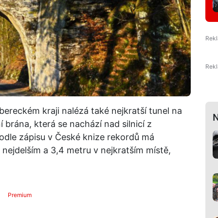
ereckém kraji nalézá také nejkratší tunel na
N
í brána, která se nachází nad silnicí z
Podle zápisu v České knize rekordů má
nejdelším a 3,4 metru v nejkratším místě,
Premium