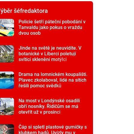
ýběr šéfredaktora
Policie šetří páteční pobodání v
Tanvaldu jako pokus o vraždu
dvou osob
Jinde na světě je neuvidíte. V
botanické v Liberci poletují
svítící sklenění motýlci
Drama na lomnickém koupališti.
Plavec zkolaboval, lidé na sítích
řešili pomoc svědků
Na most v Londýnské osadili
obří nosníky. Řidičům se má
otevřít už v prosinci
Čáp si spletl plastové gumičky s
klubkem hadů. Uvízly mu v