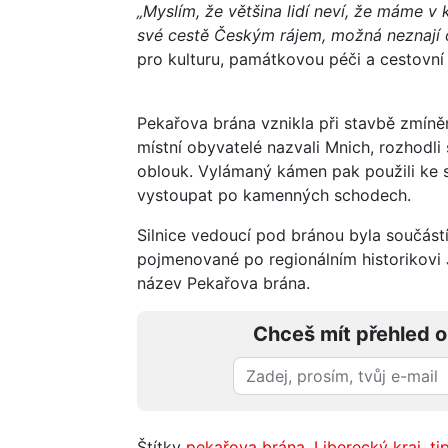
„Myslím, že většina lidí neví, že máme v k
své cestě Českým rájem, možná neznají o
pro kulturu, památkovou péči a cestovní 
Pekařova brána vznikla při stavbě zmíněné
místní obyvatelé nazvali Mnich, rozhodli 
oblouk. Vylámaný kámen pak použili ke s
vystoupat po kamenných schodech.
Silnice vedoucí pod bránou byla součástí
pojmenované po regionálním historikovi 
název Pekařova brána.
Chceš mít přehled o
Štítky
pekařova brána
,
Liberecký kraj
,
ti