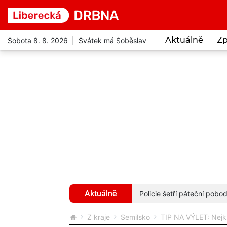
Sobota 8. 8. 2026 | Svátek má Soběslav
Aktuálně
Zp
Aktuálně
ny i vstupné za 122 korun
více...
Policie šetří páteční pob
Z kraje
Semilsko
TIP NA VÝLET: Nejkr