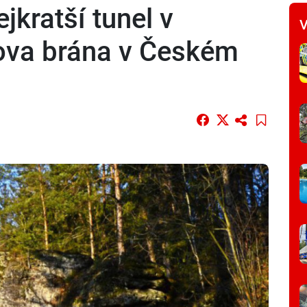
kratší tunel v
V
ova brána v Českém