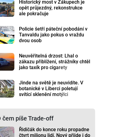
Historický most v Zákupech je
opět průjezdný, rekonstrukce
ale pokračuje
Policie šetří páteční pobodání v
Tanvaldu jako pokus o vraždu
dvou osob
Neuvěřitelná drzost: Lhal o
zákazu přiblížení, strážníky chtěl
jako taxík pro cigarety
Jinde na světě je neuvidíte. V
botanické v Liberci poletují
svítící sklenění motýlci
 čem píše Trade-off
Řidičák do konce roku propadne
čtvrt milionu lidí. Nový přijde i do