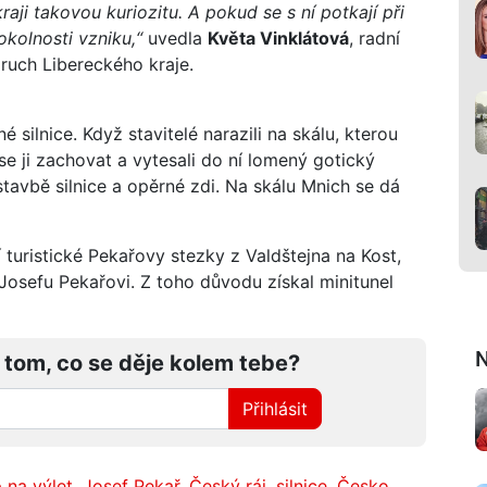
raji takovou kuriozitu. A pokud se s ní potkají při
kolnosti vzniku,“
uvedla
Květa Vinklátová
, radní
ruch Libereckého kraje.
 silnice. Když stavitelé narazili na skálu, kterou
se ji zachovat a vytesali do ní lomený gotický
tavbě silnice a opěrné zdi. Na skálu Mnich se dá
 turistické Pekařovy stezky z Valdštejna na Kost,
Josefu Pekařovi. Z toho důvodu získal minitunel
N
 tom, co se děje kolem tebe?
Přihlásit
p na výlet
,
Josef Pekař
,
Český ráj
,
silnice
,
Česko
,