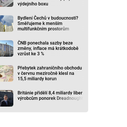
výdejního boxu
Bydlení Čechů v budoucnosti?
Směřujeme k menším
multifunkčním prostorům
ČNB ponechala sazby beze
změny, inflace má krátkodobě
vzrůst ke 3 %
Přebytek zahraničního obchodu
v červnu meziročně klesl na
15,5 miliardy korun
Británie přidělí 8,4 miliardy liber
výrobcům ponorek Dreadnought