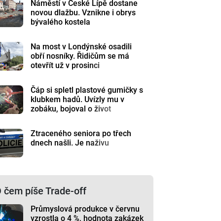
Náměstí v České Lípě dostane
novou dlažbu. Vznikne i obrys
bývalého kostela
Na most v Londýnské osadili
obří nosníky. Řidičům se má
otevřít už v prosinci
Čáp si spletl plastové gumičky s
klubkem hadů. Uvízly mu v
zobáku, bojoval o život
Ztraceného seniora po třech
dnech našli. Je naživu
 čem píše Trade-off
Průmyslová produkce v červnu
vzrostla o 4 %, hodnota zakázek