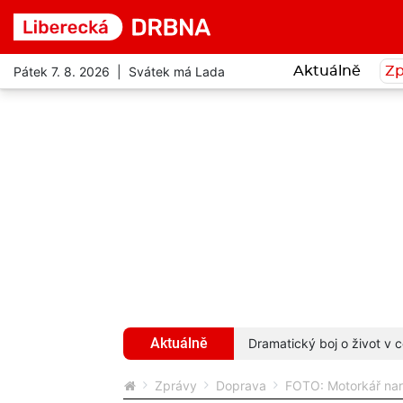
Pátek 7. 8. 2026 | Svátek má Lada
Aktuálně
Zp
Aktuálně
hyba ho stála život
více...
Dramatický boj o život v c
Zprávy
Doprava
FOTO: Motorkář nara