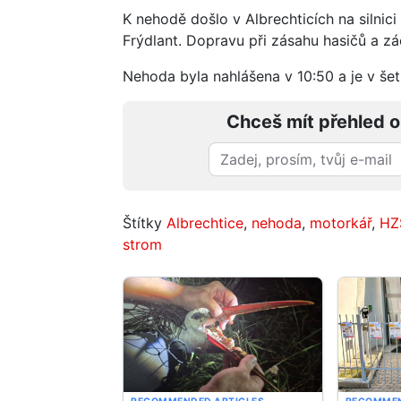
K nehodě došlo v Albrechticích na silnici
Frýdlant. Dopravu při zásahu hasičů a zác
Nehoda byla nahlášena v 10:50 a je v šetř
Chceš mít přehled o
Štítky
Albrechtice
,
nehoda
,
motorkář
,
HZ
strom