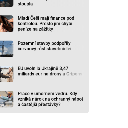
stoupla
Mladí Češi mají finance pod
kontrolou. Přesto jim chybí
peníze na zážitky
Pozemní stavby podpořily
červnový růst stavebnictví
EU uvolnila Ukrajině 3,47
miliardy eur na drony a Gripeny
Práce v úmorném vedru. Kdy
vzniká nárok na ochranný nápoj
a častější přestávky?