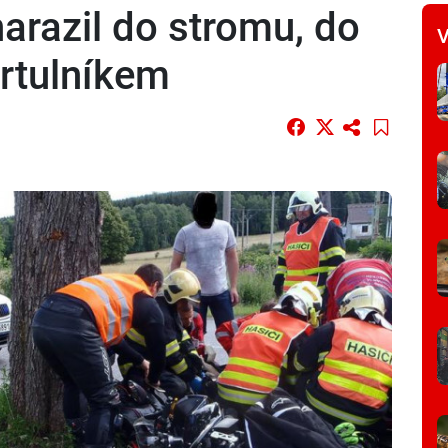
arazil do stromu, do
V
vrtulníkem