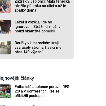
Zázrak v Jablonci: Malá fenečka
přežila půl roku na ulici a už je
zpátky doma
Ležel u vozíku, lidé ho
ignorovali. Strážníci muži v
nouzi okamžitě pomohli
Bouřky v Libereckém kraji
vyvracely stromy, hasiči měli
přes 140 výjezdů
ejnovější články
Fotbalisté Jablonce porazili RFS
2:0 a v Konferenční lize se
přiblížili postupu