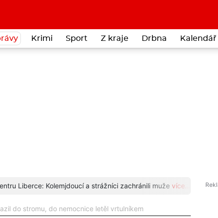
rávy
Krimi
Sport
Z kraje
Drbna
Kalendář 
entru Liberce: Kolemjdoucí a strážníci zachránili muže
více...
Čáp s
zil do stromu, do nemocnice letěl vrtulníkem