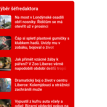
ýběr šéfredaktora
Na most v Londýnské osadili
obří nosníky. Řidičům se má
otevřít už v prosinci
Čáp si spletl plastové gumičky s
klubkem hadů. Uvízly mu v
zobáku, bojoval o život
Jak přimět vzácné žáby k
páření? V Zoo Liberec věrně
napodobili období dešťů tropů
Dramatický boj o život v centru
Liberce: Kolemjdoucí a strážníci
zachránili muže
Vypustil z kufru auta včely a
odjel: Bizarní vědecký pokus na