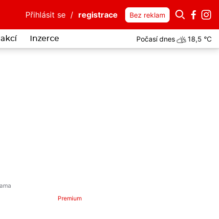
Přihlásit se
/
registrace
Bez reklam
Počasí dnes
18,5 °C
akcí
Inzerce
i spletl plastové gumičky s klubkem hadů. Uvízly mu v zobáku, bojov
Premium