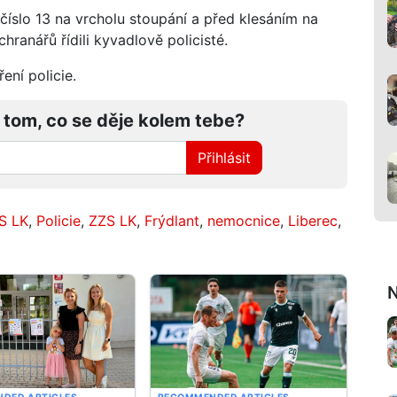
 číslo 13 na vrcholu stoupání a před klesáním na
hranářů řídili kyvadlově policisté.
ení policie.
 tom, co se děje kolem tebe?
Přihlásit
S LK
,
Policie
,
ZZS LK
,
Frýdlant
,
nemocnice
,
Liberec
,
N