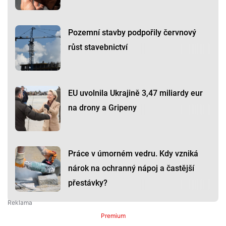
Pozemní stavby podpořily červnový
růst stavebnictví
EU uvolnila Ukrajině 3,47 miliardy eur
na drony a Gripeny
Práce v úmorném vedru. Kdy vzniká
nárok na ochranný nápoj a častější
přestávky?
Premium