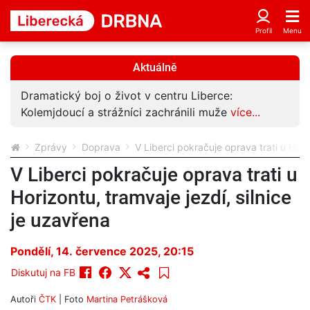
Aktuálně
Dramatický boj o život v centru Liberce:
Kolemjdoucí a strážníci zachránili muže
více...
Zprávy
Doprava
V Liberci pokračuje oprava trati u Hori
V Liberci pokračuje oprava trati u
Horizontu, tramvaje jezdí, silnice
je uzavřena
Pondělí, 14. července 2025, 20:15
Diskutuj na FB
Autoři
ČTK
| Foto
Martina Petrášková