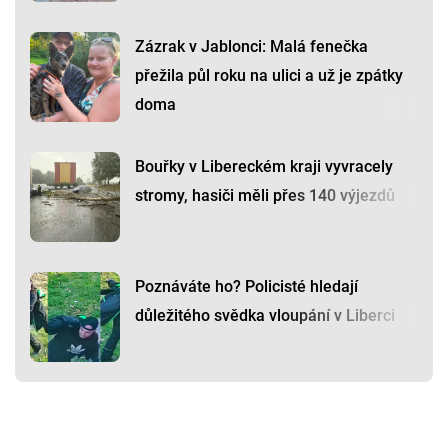
Zázrak v Jablonci: Malá fenečka
přežila půl roku na ulici a už je zpátky
doma
Bouřky v Libereckém kraji vyvracely
stromy, hasiči měli přes 140 výjezdů
Poznáváte ho? Policisté hledají
důležitého svědka vloupání v Liberci