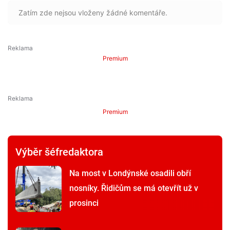
Zatím zde nejsou vloženy žádné komentáře.
Premium
Premium
Výběr šéfredaktora
Na most v Londýnské osadili obří
nosníky. Řidičům se má otevřít už v
prosinci