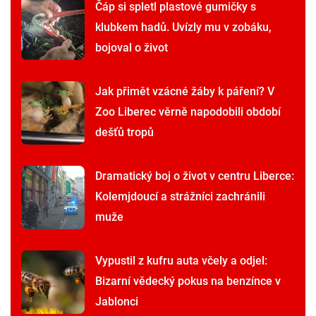
Čáp si spletl plastové gumičky s
klubkem hadů. Uvízly mu v zobáku,
bojoval o život
Jak přimět vzácné žáby k páření? V
Zoo Liberec věrně napodobili období
dešťů tropů
Dramatický boj o život v centru Liberce:
Kolemjdoucí a strážníci zachránili
muže
Vypustil z kufru auta včely a odjel:
Bizarní vědecký pokus na benzínce v
Jablonci