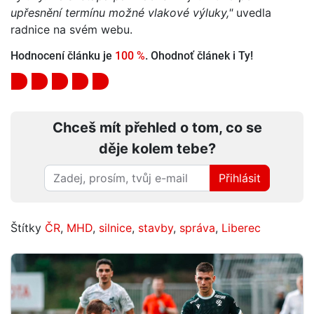
upřesnění termínu možné vlakové výluky,"
uvedla
radnice na svém webu.
Hodnocení článku je
100 %
. Ohodnoť článek i Ty!
Chceš mít přehled o tom, co se
děje kolem tebe?
Přihlásit
Štítky
ČR
,
MHD
,
silnice
,
stavby
,
správa
,
Liberec