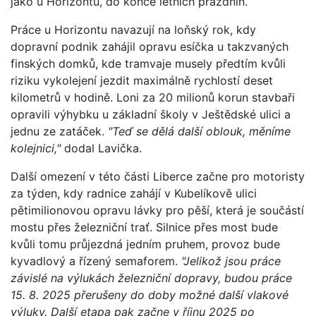
jako u Horizontu, do konce letních prázdnin.
Práce u Horizontu navazují na loňský rok, kdy
dopravní podnik zahájil opravu esíčka u takzvaných
finských domků, kde tramvaje musely předtím kvůli
riziku vykolejení jezdit maximálně rychlostí deset
kilometrů v hodině. Loni za 20 milionů korun stavbaři
opravili výhybku u základní školy v Ještědské ulici a
jednu ze zatáček.
"Teď se dělá další oblouk, měníme
kolejnici,"
dodal Lavička.
Další omezení v této části Liberce začne pro motoristy
za týden, kdy radnice zahájí v Kubelíkově ulici
pětimilionovou opravu lávky pro pěší, která je součástí
mostu přes železniční trať. Silnice přes most bude
kvůli tomu průjezdná jedním pruhem, provoz bude
kyvadlový a řízený semaforem.
"Jelikož jsou práce
závislé na výlukách železniční dopravy, budou práce
15. 8. 2025 přerušeny do doby možné další vlakové
výluky. Další etapa pak začne v říjnu 2025 po