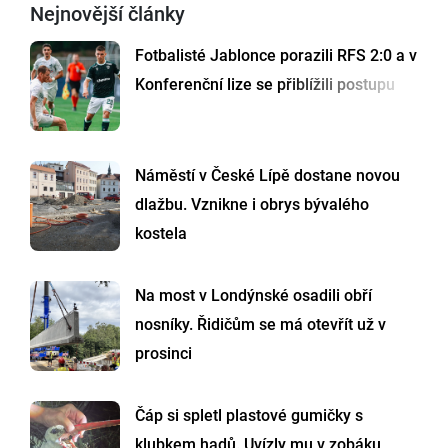
Nejnovější články
Fotbalisté Jablonce porazili RFS 2:0 a v
Konferenční lize se přiblížili postupu
Náměstí v České Lípě dostane novou
dlažbu. Vznikne i obrys bývalého
kostela
Na most v Londýnské osadili obří
nosníky. Řidičům se má otevřít už v
prosinci
Čáp si spletl plastové gumičky s
klubkem hadů. Uvízly mu v zobáku,