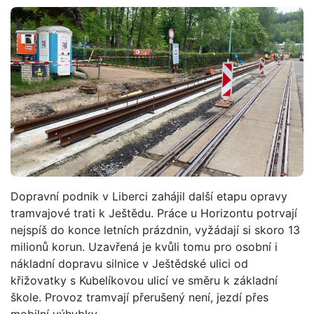
Dopravní podnik v Liberci zahájil další etapu opravy
tramvajové trati k Ještědu. Práce u Horizontu potrvají
nejspíš do konce letních prázdnin, vyžádají si skoro 13
milionů korun. Uzavřená je kvůli tomu pro osobní i
nákladní dopravu silnice v Ještědské ulici od
křižovatky s Kubelíkovou ulicí ve směru k základní
škole. Provoz tramvají přerušený není, jezdí přes
mobilní výhybky.