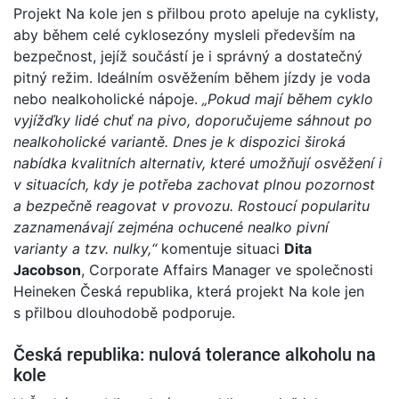
Projekt Na kole jen s přilbou proto apeluje na cyklisty,
aby během celé cyklosezóny mysleli především na
bezpečnost, jejíž součástí je i správný a dostatečný
pitný režim. Ideálním osvěžením během jízdy je voda
nebo nealkoholické nápoje.
„
Pokud mají během cyklo
vyjížďky lidé chuť na pivo, doporučujeme sáhnout po
nealkoholické variantě. Dnes je k dispozici široká
nabídka kvalitních alternativ, které umožňují osvěžení i
v situacích, kdy je potřeba zachovat plnou pozornost
a bezpečně reagovat v provozu. Rostoucí popularitu
zaznamenávají zejména ochucené nealko pivní
varianty a tzv. nulky,“
komentuje situaci
Dita
Jacobson
, Corporate Affairs Manager ve společnosti
Heineken Česká republika, která projekt Na kole jen
s přilbou dlouhodobě podporuje.
Česká republika: nulová tolerance alkoholu na
kole