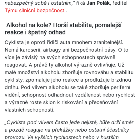
nebezpečný sobě i ostatním,“
říká
Jan Polák
, ředitel
Týmu silniční bezpečnosti
.
Alkohol na kole? Horší stabilita, pomalejší
reakce i špatný odhad
Cyklista je oproti řidiči auta mnohem zranitelnější.
Nemá karoserii, airbagy ani bezpečnostní pásy. O to
více je závislý na svých schopnostech správně
reagovat. A právě ty alkohol výrazně ovlivňuje. Už
malé množství alkoholu zhoršuje rovnováhu a stabilitu
cyklisty, zpomaluje jeho reakce a prodlužuje brzdnou
dráhu. Pod vlivem alkoholu se také zhoršuje periferní
vidění, schopnost odhadnout vzdálenost nebo rychlost
a výrazně roste sklon k riskování a přeceňování
vlastních schopností.
„Cyklista pod vlivem často jede nejistě, hůře drží směr
a pozdě reaguje na překážky nebo ostatní účastníky
provozu. Ve vyšších rychlostech nebo v hustším