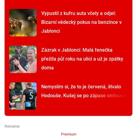
Vypustil z kufru auta včely a odjel:
Bizarní vědecký pokus na benzínce v
Jablonci
Zázrak v Jablonci: Malá fenečka
přežila půl roku na ulici a už je zpátky
doma
Nemyslím si, že to je červená, štvalo
Hodouše. Kušej se po zápase omlouval
Premium