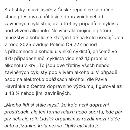
Statistiky mluví jasně: v České republice se ročně
stane přes dva a půl tisíce dopravních nehod
zaviněných cyklistou, až u třetiny případů je cyklista
pod vlivem alkoholu. Nejvíce alarmující je přitom
množství alkoholu, se kterým lidé na kolo usedají. Jen
v roce 2025 eviduje Policie ČR 727 nehod
s přítomností alkoholu u viníků cyklistů, přičemž ve
470 případech měl cyklista více než 1,5promile
alkoholu v krvi. To jsou dvě třetiny všech nehod
zaviněných cyklisty pod vlivem alkoholu. V případě
osob na elektrokoloběžkách alkohol, dle Pavla
Havránka z Centra dopravního výzkumu, figuroval až
u 43 % nehod jimi zaviněných.
„Mnoho lidí si stál
e myslí, že kolo není dopravní
prostředek, ale jen forma relaxu
nebo sportu, kde pár
piv nehraje roli. Lidský organismus rozdíl mezi
řidiče
auta a jízdního kola nezná
. Opilý cyklista je