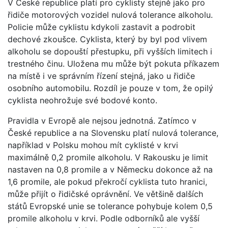
V České republice platí pro cyklisty stejně jako pro
řidiče motorových vozidel nulová tolerance alkoholu.
Policie může cyklistu kdykoli zastavit a podrobit
dechové zkoušce. Cyklista, který by byl pod vlivem
alkoholu se dopouští přestupku, při vyšších limitech i
trestného činu. Uložena mu může být pokuta příkazem
na místě i ve správním řízení stejná, jako u řidiče
osobního automobilu. Rozdíl je pouze v tom, že opilý
cyklista neohrožuje své bodové konto.
Pravidla v Evropě ale nejsou jednotná. Zatímco v
České republice a na Slovensku platí nulová tolerance,
například v Polsku mohou mít cyklisté v krvi
maximálně 0,2 promile alkoholu. V Rakousku je limit
nastaven na 0,8 promile a v Německu dokonce až na
1,6 promile, ale pokud překročí cyklista tuto hranici,
může přijít o řidičské oprávnění. Ve většině dalších
států Evropské unie se tolerance pohybuje kolem 0,5
promile alkoholu v krvi. Podle odborníků ale vyšší