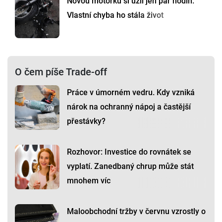
Novou motorku si užil jen pár hodin.
Vlastní chyba ho stála život
O čem píše Trade-off
Práce v úmorném vedru. Kdy vzniká
nárok na ochranný nápoj a častější
přestávky?
Rozhovor: Investice do rovnátek se
vyplatí. Zanedbaný chrup může stát
mnohem víc
Maloobchodní tržby v červnu vzrostly o