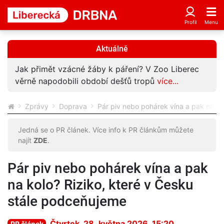
Aktuálně
Jak přimět vzácné žáby k páření? V Zoo Liberec
věrně napodobili období dešťů tropů
více...
Zprávy
Doprava
Pár piv nebo pohárek vína a pak na ko
Jedná se o PR článek. Více info k PR článkům můžete
najít
ZDE
.
Pár piv nebo pohárek vína a pak
na kolo? Riziko, které v Česku
stále podceňujeme
Čtvrtek, 28. května 2026, 15:20
PR článek