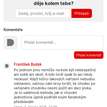
děje kolem tebe?
Přihlásit
Komentáře
Přidat komentář
František Budák
Po jednom pivu nemůžu na kole být nebezpečný
ani sobě ani okolí. A kdo tvrdí opak to asi nikdy
nezkusil. Když tvůrci takových nařízení nebudou
odstaveni, začnou nám brzy tvrdit, že chodec po
veřejném chodníku nesmí požít ani deci pivka.
Je to salámová metoda, jak si chování
jednotlivce úplně podřídit svým fanatickým
představám
Úterý, 2. června 2026, 22:09