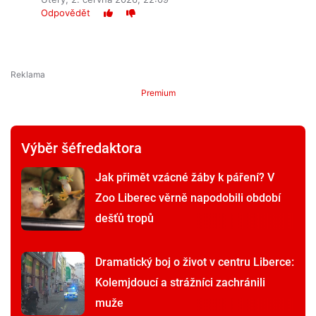
Odpovědět
Premium
Výběr šéfredaktora
Jak přimět vzácné žáby k páření? V
Zoo Liberec věrně napodobili období
dešťů tropů
Dramatický boj o život v centru Liberce:
Kolemjdoucí a strážníci zachránili
muže