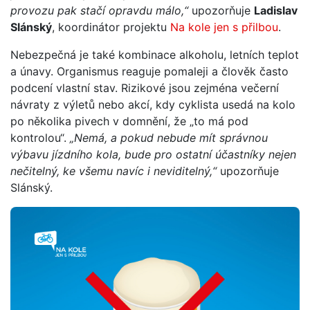
provozu pak stačí opravdu málo,“
upozorňuje
Ladislav
Slánský
, koordinátor projektu
Na kole jen s přilbou
.
Nebezpečná je také kombinace alkoholu, letních teplot
a únavy. Organismus reaguje pomaleji a člověk často
podcení vlastní stav. Rizikové jsou zejména večerní
návraty z výletů nebo akcí, kdy cyklista usedá na kolo
po několika pivech v domnění, že „to má pod
kontrolou“.
„Nemá, a pokud nebude mít správnou
výbavu jízdního kola, bude pro ostatní účastníky nejen
nečitelný, ke všemu navíc i neviditeln
ý,“
upozorňuje
Slánský.