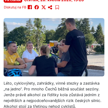
Diskutuj na FB
Léto, cyklovýlety, zahrádky, vinné stezky a zastávka
„na jedno“. Pro mnoho Čechů běžná součást sezóny.
Jenže právě alkohol za řídítky kola zůstává jedním z
největších a nejpodceňovanějších rizik českých silnic.
Alkohol stojí za třetinou nehod cyklistů.