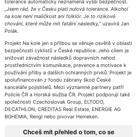
tolerance automaticky neznamená vyšší bezpečnost.
„Jsem rád, že v Česku platí nulová tolerance. Alkohol
na kole není maličkost ani folklór. Je to rizikové
chování, které může mít fatální následky,“
uzavírá Jan
Polák.
Projekt Na kole jen s přilbou se věnuje osvětě v oblasti
bezpečnosti cyklistů v České republice. Jeho cílem je
snižovat závažnost následků dopravních nehod
prostřednictvím komunikace, prevence a motivace k
používání přilby a dalších ochranných prvků. Projekt je
spolufinancován z fondu zábrany škod České
kanceláře pojistitelů. Mezi významné partnery patří
Policie ČR a Horská služba ČR. Projekt podporují také
společnosti Czechoslovak Group, ELTODO,
DECATHLON, CREDITAS Real Estate, ENERGIE AG
BOHEMIA, Rengl nebo pivovar Heineken.
Chceš mít přehled o tom, co se