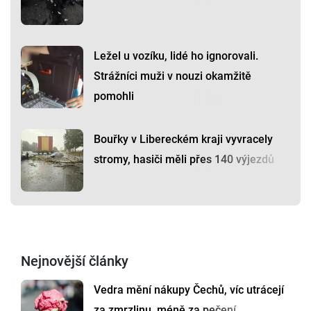
Ležel u vozíku, lidé ho ignorovali.
Strážníci muži v nouzi okamžitě
pomohli
Bouřky v Libereckém kraji vyvracely
stromy, hasiči měli přes 140 výjezdů
Nejnovější články
Vedra mění nákupy Čechů, víc utrácejí
za zmrzlinu, méně za pečení