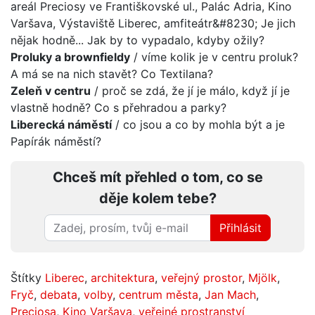
areál Preciosy ve Františkovské ul., Palác Adria, Kino
Varšava, Výstaviště Liberec, amfiteátr&#8230; Je jich
nějak hodně... Jak by to vypadalo, kdyby ožily?
Proluky a brownfieldy
/ víme kolik je v centru proluk?
A má se na nich stavět? Co Textilana?
Zeleň v centru
/ proč se zdá, že jí je málo, když jí je
vlastně hodně? Co s přehradou a parky?
Liberecká náměstí
/ co jsou a co by mohla být a je
Papírák náměstí?
Chceš mít přehled o tom, co se
děje kolem tebe?
Přihlásit
Štítky
Liberec
,
architektura
,
veřejný prostor
,
Mjölk
,
Fryč
,
debata
,
volby
,
centrum města
,
Jan Mach
,
Preciosa
,
Kino Varšava
,
veřejné prostranství