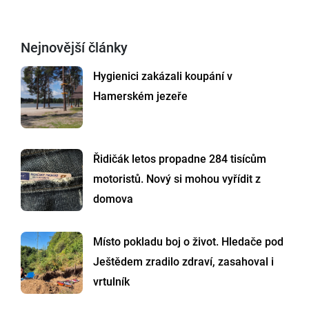
Nejnovější články
Hygienici zakázali koupání v
Hamerském jezeře
Řidičák letos propadne 284 tisícům
motoristů. Nový si mohou vyřídit z
domova
Místo pokladu boj o život. Hledače pod
Ještědem zradilo zdraví, zasahoval i
vrtulník