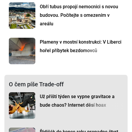
Obří tubus propojí nemocnici s novou
budovou. Počítejte s omezením v
areálu
Plameny v mostní konstrukci: V Liberci
hořel příbytek bezdomovců
O čem píše Trade-off
Už příští týden se vypne gravitace a
bude chaos? Internet děsí hoax
Řidičák do konce roku propadne čtvrt