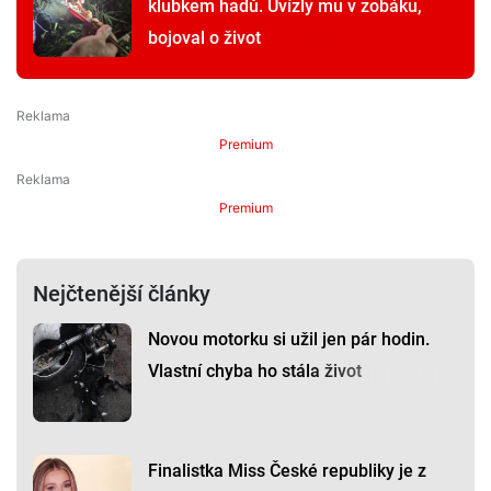
klubkem hadů. Uvízly mu v zobáku,
bojoval o život
Premium
Premium
Nejčtenější články
Novou motorku si užil jen pár hodin.
Vlastní chyba ho stála život
Finalistka Miss České republiky je z