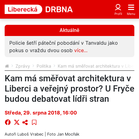
Aktuálně
Policie šetří páteční pobodání v Tanvaldu jako
pokus o vraždu dvou osob
více...
Zprávy
Politika
Kam má směřovat architektura v Liberci 
Kam má směřovat architektura v
Liberci a veřejný prostor? U Fryče
budou debatovat lídři stran
Středa, 29. srpna 2018, 16:00
Autoři
Luboš Vrabec
| Foto
Jan Mocňák