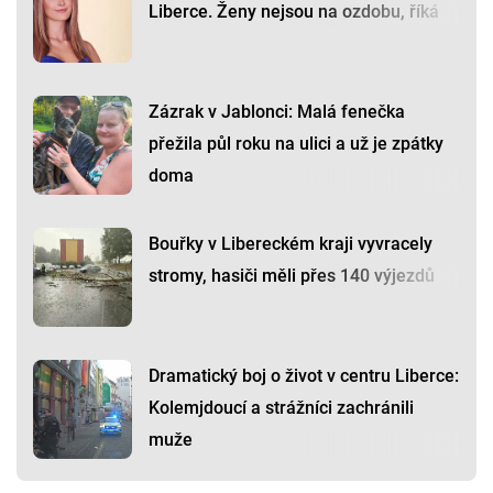
Liberce. Ženy nejsou na ozdobu, říká
Zázrak v Jablonci: Malá fenečka
přežila půl roku na ulici a už je zpátky
doma
Bouřky v Libereckém kraji vyvracely
stromy, hasiči měli přes 140 výjezdů
Dramatický boj o život v centru Liberce:
Kolemjdoucí a strážníci zachránili
muže