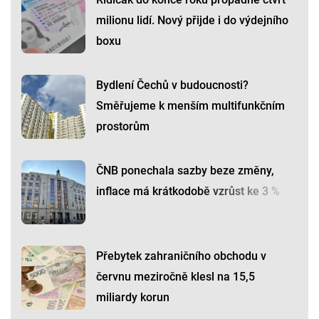
milionu lidí. Nový přijde i do výdejního
boxu
Bydlení Čechů v budoucnosti?
Směřujeme k menším multifunkčním
prostorům
ČNB ponechala sazby beze změny,
inflace má krátkodobě vzrůst ke 3 %
Přebytek zahraničního obchodu v
červnu meziročně klesl na 15,5
miliardy korun