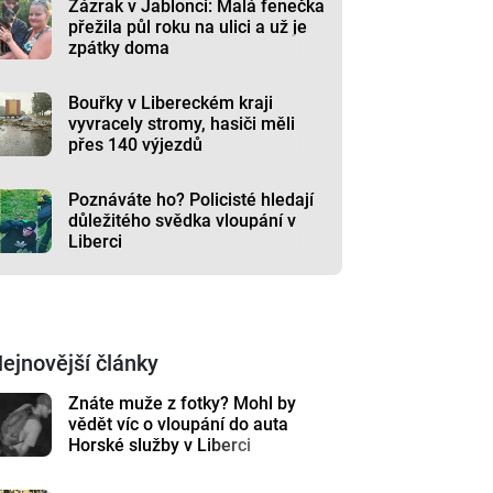
Zázrak v Jablonci: Malá fenečka
přežila půl roku na ulici a už je
zpátky doma
Bouřky v Libereckém kraji
vyvracely stromy, hasiči měli
přes 140 výjezdů
Poznáváte ho? Policisté hledají
důležitého svědka vloupání v
Liberci
ejnovější články
Znáte muže z fotky? Mohl by
vědět víc o vloupání do auta
Horské služby v Liberci