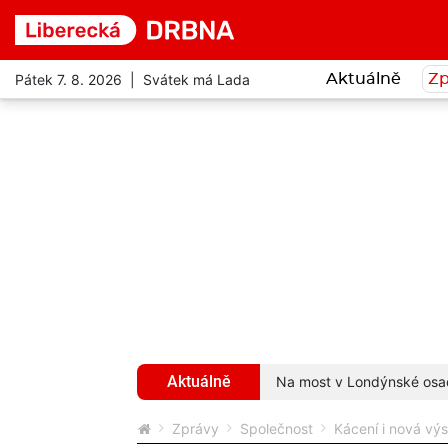
Pátek 7. 8. 2026 | Svátek má Lada
Aktuálně
Zp
Aktuálně
. Uvízly mu v zobáku, bojoval o život
více...
Na most v Londýnské osadi
Zprávy
Společnost
Kácení i nová výs