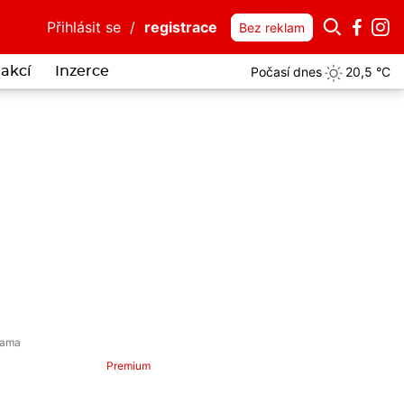
Přihlásit se
/
registrace
Bez reklam
Počasí dnes
20,5 °C
akcí
Inzerce
 muže z fotky? Mohl by vědět víc o vloupání do auta Horské služby 
Premium