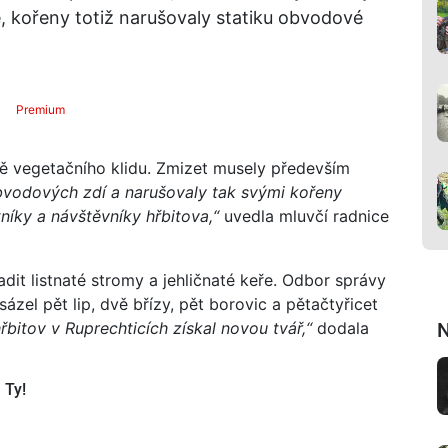
é, kořeny totiž narušovaly statiku obvodové
Premium
ě vegetačního klidu. Zmizet musely především
obvodových zdí a narušovaly tak svými kořeny
níky a návštěvníky hřbitova,“
uvedla mluvčí radnice
it listnaté stromy a jehličnaté keře. Odbor správy
zel pět lip, dvě břízy, pět borovic a pětačtyřicet
bitov v Ruprechticích získal novou tvář,“
dodala
N
 Ty!