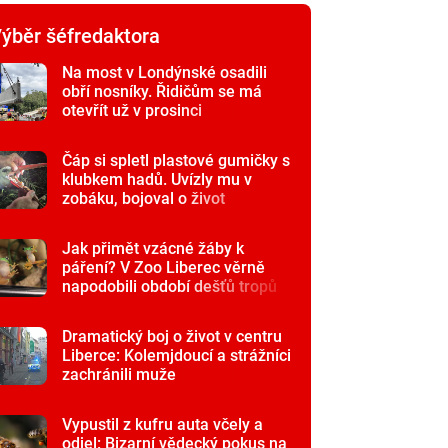
ýběr šéfredaktora
Na most v Londýnské osadili
obří nosníky. Řidičům se má
otevřít už v prosinci
Čáp si spletl plastové gumičky s
klubkem hadů. Uvízly mu v
zobáku, bojoval o život
Jak přimět vzácné žáby k
páření? V Zoo Liberec věrně
napodobili období dešťů tropů
Dramatický boj o život v centru
Liberce: Kolemjdoucí a strážníci
zachránili muže
Vypustil z kufru auta včely a
odjel: Bizarní vědecký pokus na