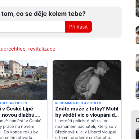
 tom, co se děje kolem tebe?
Přihlásit
Ruprechtice
,
revitalizace
O