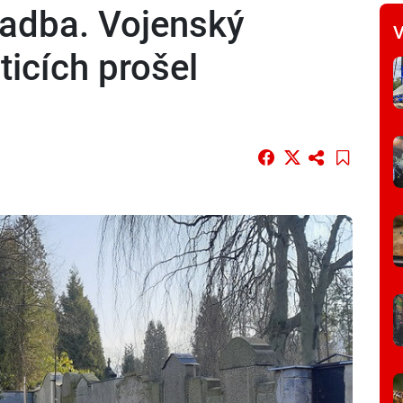
sadba. Vojenský
V
ticích prošel