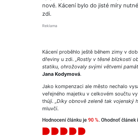
nové. Kácení bylo do jisté míry nutn
zdi.
Kácení proběhlo ještě během zimy v dob
dřeviny u zdi.
„Rostly v těsné blízkosti 
statiku, ohrožovaly svými větvemi památ
Jana Kodymová
.
Jako kompenzaci ale město nechalo vysad
veřejného majetku v celkovém součtu vysá
thújí.
„Díky obnově zeleně tak vojenský hř
mluvčí.
Hodnocení článku je
90 %
. Ohodnoť článek i