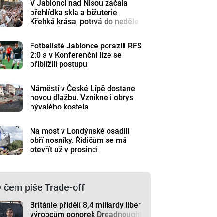
V Jablonci nad Nisou začala
přehlídka skla a bižuterie
Křehká krása, potrvá do neděle
Fotbalisté Jablonce porazili RFS
2:0 a v Konferenční lize se
přiblížili postupu
Náměstí v České Lípě dostane
novou dlažbu. Vznikne i obrys
bývalého kostela
Na most v Londýnské osadili
obří nosníky. Řidičům se má
otevřít už v prosinci
 čem píše Trade-off
Británie přidělí 8,4 miliardy liber
výrobcům ponorek Dreadnought