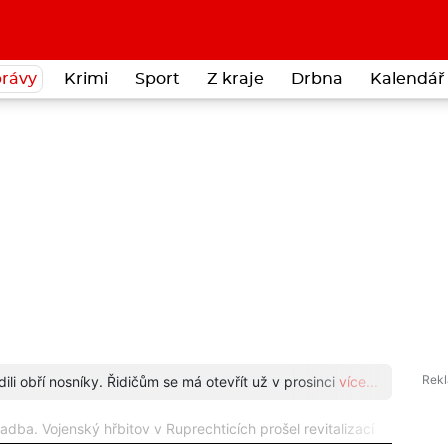
rávy
Krimi
Sport
Z kraje
Drbna
Kalendář 
li obří nosníky. Řidičům se má otevřít už v prosinci
více...
Znáte
adba. Vojenský hřbitov v Ruprechticích prošel revitalizací