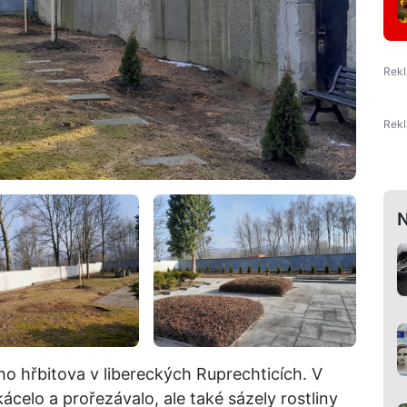
N
ho hřbitova v libereckých Ruprechticích. V
ácelo a prořezávalo, ale také sázely rostliny