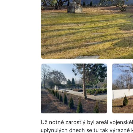
Už notně zarostlý byl areál vojenské
uplynulých dnech se tu tak výrazně k