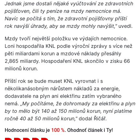
Jednak jsme dostali nějaké vyúčtování ze zdravotních
pojišťoven, čili ty peníze na mzdy nemocnice má.
Navíc se počítá s tím, že zdravotní pojišťovny příští
rok navýší úhrady, aby se mzdy mohly navýšit,"
uvedl.
Mzdy tvoří největší položku ve výdajích nemocnice.
Loni hospodařila KNL podle výroční zprávy s více než
pěti miliardami korun a mzdové náklady přesáhly
2,865 miliardy. Hospodaření KNL skončilo v zisku 66
milionů korun.
Příští rok se bude muset KNL vyrovnat i s
několikanásobným nárůstem nákladů za energie,
dodavatele na plyn ani elektřinu zatím vybraného
nemá.
„My počítáme, že dohromady za elektřinu a plyn
by to mělo být 140 až 150 milionů korun, nyní platíme
ročně 40 až 50 milionů korun,"
dodal Řičář.
Hodnocení článku je
100 %
. Ohodnoť článek i Ty!