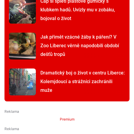
Čáp si spletl plastové gumičky s
klubkem hadů. Uvízly mu v zobáku,
bojoval o život
Jak přimět vzácné žáby k páření? V
Zoo Liberec věrně napodobili období
dešťů tropů
Dramatický boj o život v centru Liberce:
Kolemjdoucí a strážníci zachránili
muže
Premium