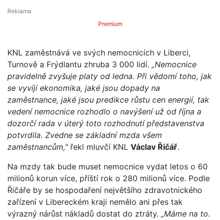
Premium
KNL zaměstnává ve svých nemocnicích v Liberci,
Turnově a Frýdlantu zhruba 3 000 lidí.
„Nemocnice
pravidelně zvyšuje platy od ledna. Při vědomí toho, jak
se vyvíjí ekonomika, jaké jsou dopady na
zaměstnance, jaké jsou predikce růstu cen energií, tak
vedení nemocnice rozhodlo o navýšení už od října a
dozorčí rada v úterý toto rozhodnutí představenstva
potvrdila. Zvedne se základní mzda všem
zaměstnancům,"
řekl mluvčí KNL
Václav Řičář
.
Na mzdy tak bude muset nemocnice vydat letos o 60
milionů korun více, příští rok o 280 milionů více. Podle
Řičáře by se hospodaření největšího zdravotnického
zařízení v Libereckém kraji nemělo ani přes tak
výrazný nárůst nákladů dostat do ztráty.
„Máme na to.