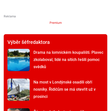
Premium
Výběr šéfredaktora
Drama na lomnickém koupališti. Plavec
zkolaboval, lidé na sítích řešili pomoc
svědků
Na most v Londýnské osadili obří
nosníky. Řidičům se má otevřít už v
prosinci