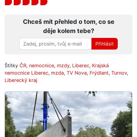
Chceš mít přehled o tom, co se
děje kolem tebe?
Přihlásit
Štítky
ČR
,
nemocnice
,
mzdy
,
Liberec
,
Krajská
nemocnice Liberec
,
mzda
,
TV Nova
,
Frýdlant
,
Turnov
,
Liberecký kraj