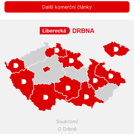
Další komerční články
Soukromí
O Drbně