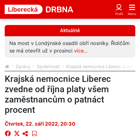
Aktuálně
Na most v Londýnské osadili obří nosníky. Řidičům
se má otevřít už v prosinci
více...
Zprávy
Společnost
Krajská nemocnice Liberec zvedne 
Krajská nemocnice Liberec
zvedne od října platy všem
zaměstnancům o patnáct
procent
Čtvrtek, 22. září 2022, 20:30