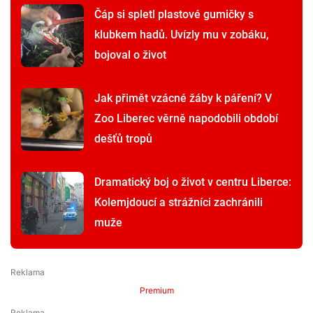
Čáp si spletl plastové gumičky s
klubkem hadů. Uvízly mu v zobáku,
bojoval o život
Jak přimět vzácné žáby k páření? V
Zoo Liberec věrně napodobili období
dešťů tropů
Dramatický boj o život v centru Liberce:
Kolemjdoucí a strážníci zachránili
muže
Premium