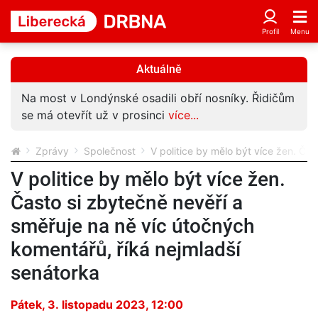
Aktuálně
Na most v Londýnské osadili obří nosníky. Řidičům
se má otevřít už v prosinci
více...
Zprávy
Společnost
V politice by mělo být více žen. Ča
V politice by mělo být více žen.
Často si zbytečně nevěří a
směřuje na ně víc útočných
komentářů, říká nejmladší
senátorka
Pátek, 3. listopadu 2023, 12:00