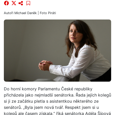
Autoři
Michael Daněk
| Foto
Piráti
Do horní komory Parlamentu České republiky
přicházela jako nejmladší senátorka. Řada jejích kolegů
si ji ze začátku pletla s asistentkou některého ze
senátorů. „Byla jsem nová tvář. Respekt jsem si u
kolegů ale časem získala,“ říká senátorka Adéla Šípová