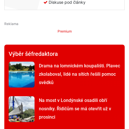
Diskuse pod články
Premium
Výběr šéfredaktora
Drama na lomnickém koupališti. Plavec
zkolaboval, lidé na sítích řešili pomoc
svědků
Na most v Londýnské osadili obří
nosníky. Řidičům se má otevřít už v
prosinci