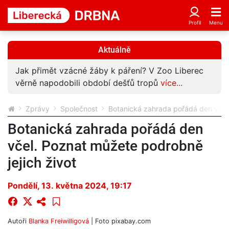
Aktuálně
Jak přimět vzácné žáby k páření? V Zoo Liberec
věrně napodobili období dešťů tropů
více...
Zprávy
Společnost
Botanická zahrada pořádá den včel.
Botanická zahrada pořádá den
včel. Poznat můžete podrobně
jejich život
Pondělí, 13. května 2024, 19:17
Autoři
Blanka Freiwilligová
| Foto
pixabay.com