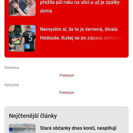
přežila půl roku na ulici a už je zpátky
doma
Nemyslím si, že to je červená, štvalo
Hodouše. Kušej se po zápase omlouval
Premium
Premium
Nejčtenější články
Staré občanky dnes končí, nesplňují