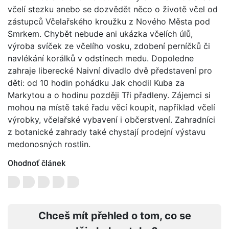
včelí stezku anebo se dozvědět něco o životě včel od
zástupců Včelařského kroužku z Nového Města pod
Smrkem. Chybět nebude ani ukázka včelích úlů,
výroba svíček ze včelího vosku, zdobení perníčků či
navlékání korálků v odstínech medu. Dopoledne
zahraje liberecké Naivní divadlo dvě představení pro
děti: od 10 hodin pohádku Jak chodil Kuba za
Markytou a o hodinu později Tři přadleny. Zájemci si
mohou na místě také řadu věcí koupit, například včelí
výrobky, včelařské vybavení i občerstvení. Zahradníci
z botanické zahrady také chystají prodejní výstavu
medonosných rostlin.
Ohodnoť článek
Chceš mít přehled o tom, co se