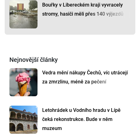
Bouřky v Libereckém kraji vyvracely
stromy, hasiči měli přes 140 výjezdů
Nejnovější články
Vedra mění nákupy Čechů, víc utrácejí
za zmrzlinu, méně za pečení
Letohrádek u Vodního hradu v Lípě
čeká rekonstrukce. Bude v něm
muzeum