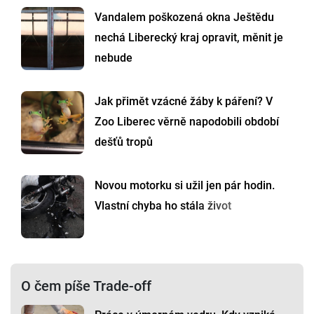
Vandalem poškozená okna Ještědu
nechá Liberecký kraj opravit, měnit je
nebude
Jak přimět vzácné žáby k páření? V
Zoo Liberec věrně napodobili období
dešťů tropů
Novou motorku si užil jen pár hodin.
Vlastní chyba ho stála život
O čem píše Trade-off