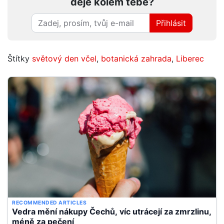
děje kolem tebe?
Přihlásit
Štítky
světový den včel
,
botanická zahrada
,
Liberec