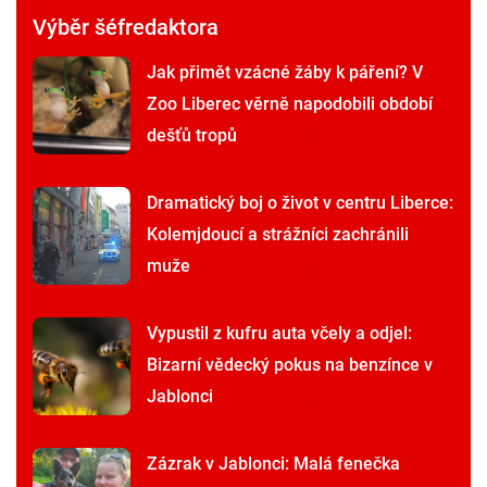
Výběr šéfredaktora
Jak přimět vzácné žáby k páření? V
Zoo Liberec věrně napodobili období
dešťů tropů
Dramatický boj o život v centru Liberce:
Kolemjdoucí a strážníci zachránili
muže
Vypustil z kufru auta včely a odjel:
Bizarní vědecký pokus na benzínce v
Jablonci
Zázrak v Jablonci: Malá fenečka