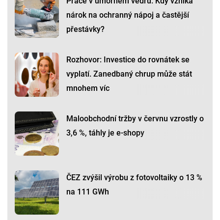
Práce v úmorném vedru. Kdy vzniká
nárok na ochranný nápoj a častější
přestávky?
Rozhovor: Investice do rovnátek se
vyplatí. Zanedbaný chrup může stát
mnohem víc
Maloobchodní tržby v červnu vzrostly o
3,6 %, táhly je e-shopy
ČEZ zvýšil výrobu z fotovoltaiky o 13 %
na 111 GWh