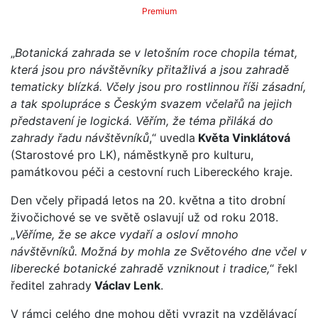
Premium
„
Botanická zahrada se v letošním roce chopila témat,
která jsou pro návštěvníky přitažlivá a jsou zahradě
tematicky blízká. Včely jsou pro rostlinnou říši zásadní,
a tak spolupráce s Českým svazem včelařů na jejich
představení je logická. Věřím, že téma přiláká do
zahrady řadu návštěvníků
,“ uvedla
Květa Vinklátová
(Starostové pro LK), náměstkyně pro kulturu,
památkovou péči a cestovní ruch Libereckého kraje.
Den včely připadá letos na 20. května a tito drobní
živočichové se ve světě oslavují už od roku 2018.
„
Věříme, že se akce vydaří a osloví mnoho
návštěvníků. Možná by mohla ze Světového dne včel v
liberecké botanické zahradě vzniknout i tradice,
“ řekl
ředitel zahrady
Václav Lenk
.
V rámci celého dne mohou děti vyrazit na vzdělávací