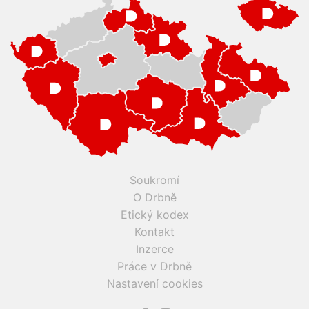
Soukromí
O Drbně
Etický kodex
Kontakt
Inzerce
Práce v Drbně
Nastavení cookies