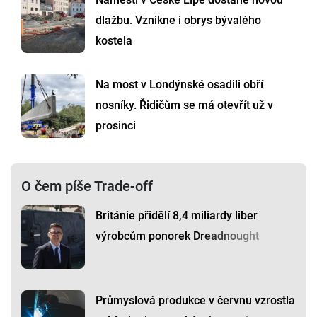
dlažbu. Vznikne i obrys bývalého
kostela
Na most v Londýnské osadili obří
nosníky. Řidičům se má otevřít už v
prosinci
O čem píše Trade-off
Británie přidělí 8,4 miliardy liber
výrobcům ponorek Dreadnought
Průmyslová produkce v červnu vzrostla