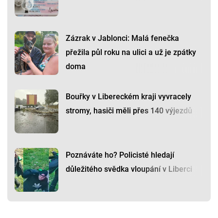
Zázrak v Jablonci: Malá fenečka
přežila půl roku na ulici a už je zpátky
doma
Bouřky v Libereckém kraji vyvracely
stromy, hasiči měli přes 140 výjezdů
Poznáváte ho? Policisté hledají
důležitého svědka vloupání v Liberci