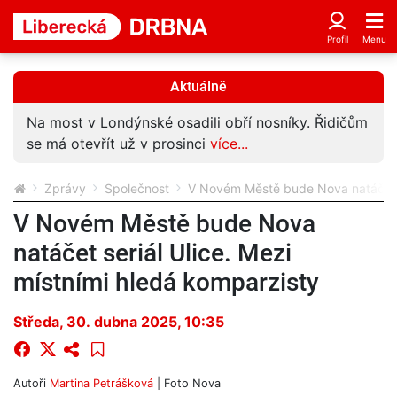
Aktuálně
Znáte muže z fotky? Mohl by vědět víc o vloupání
do auta Horské služby v Liberci
více...
Zprávy
Společnost
V Novém Městě bude Nova natáčet se
V Novém Městě bude Nova
natáčet seriál Ulice. Mezi
místními hledá komparzisty
Středa, 30. dubna 2025, 10:35
Autoři
Martina Petrášková
| Foto
Nova