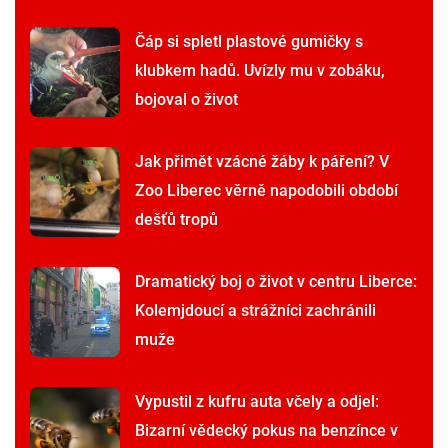
Čáp si spletl plastové gumičky s
klubkem hadů. Uvízly mu v zobáku,
bojoval o život
Jak přimět vzácné žáby k páření? V
Zoo Liberec věrně napodobili období
dešťů tropů
Dramatický boj o život v centru Liberce:
Kolemjdoucí a strážníci zachránili
muže
Vypustil z kufru auta včely a odjel:
Bizarní vědecký pokus na benzínce v