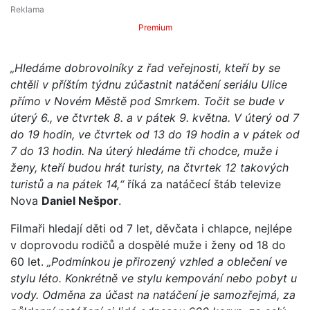
Premium
„Hledáme dobrovolníky z řad veřejnosti, kteří by se
chtěli v příštím týdnu zúčastnit natáčení seriálu Ulice
přímo v Novém Městě pod Smrkem. Točit se bude v
úterý 6., ve čtvrtek 8. a v pátek 9. května. V úterý od 7
do 19 hodin, ve čtvrtek od 13 do 19 hodin a v pátek od
7 do 13 hodin. Na úterý hledáme tři chodce, muže i
ženy, kteří budou hrát turisty, na čtvrtek 12 takových
turistů a na pátek 14,“
říká za natáčecí štáb televize
Nova
Daniel Nešpor
.
Filmaři hledají děti od 7 let, děvčata i chlapce, nejlépe
v doprovodu rodičů a dospělé muže i ženy od 18 do
60 let.
„Podmínkou je přirozený vzhled a oblečení ve
stylu léto. Konkrétně ve stylu kempování nebo pobyt u
vody. Odměna za účast na natáčení je samozřejmá, za