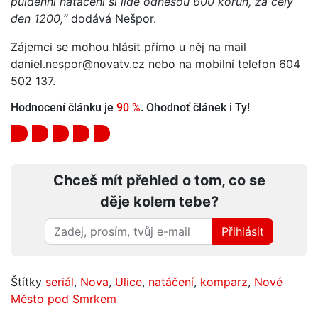
půldenní natáčení si lidé odnesou 600 korun, za celý
den 1200,“
dodává Nešpor.
Zájemci se mohou hlásit přímo u něj na mail
daniel.nespor@novatv.cz nebo na mobilní telefon 604
502 137.
Hodnocení článku je
90 %
. Ohodnoť článek i Ty!
Chceš mít přehled o tom, co se
děje kolem tebe?
Přihlásit
Štítky
seriál
,
Nova
,
Ulice
,
natáčení
,
komparz
,
Nové
Město pod Smrkem