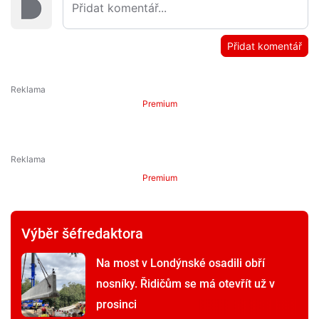
Přidat komentář
Premium
Premium
Výběr šéfredaktora
Na most v Londýnské osadili obří
nosníky. Řidičům se má otevřít už v
prosinci