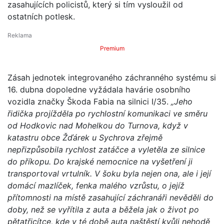
zasahujících policistů, který si tím vysloužil od
ostatních potlesk.
Premium
Zásah jednotek integrovaného záchranného systému si
16. dubna dopoledne vyžádala havárie osobního
vozidla značky Škoda Fabia na silnici I/35.
„Jeho
řidička projížděla po rychlostní komunikaci ve směru
od Hodkovic nad Mohelkou do Turnova, když v
katastru obce Žďárek u Sychrova zřejmě
nepřizpůsobila rychlost zatáčce a vyletěla ze silnice
do příkopu. Do krajské nemocnice na vyšetření ji
transportoval vrtulník. V šoku byla nejen ona, ale i její
domácí mazlíček, fenka malého vzrůstu, o jejíž
přítomnosti na místě zasahující záchranáři nevěděli do
doby, než se vyřítila z auta a běžela jak o život po
pětatřicítce, kde v té době auta naštěstí kvůli nehodě