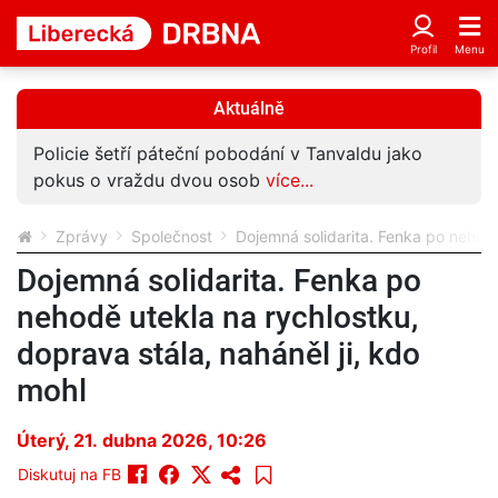
Aktuálně
Policie šetří páteční pobodání v Tanvaldu jako
pokus o vraždu dvou osob
více...
Zprávy
Společnost
Dojemná solidarita. Fenka po nehodě
Dojemná solidarita. Fenka po
nehodě utekla na rychlostku,
doprava stála, naháněl ji, kdo
mohl
Úterý, 21. dubna 2026, 10:26
Diskutuj na FB