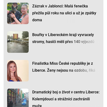
Zázrak v Jablonci: Malá fenečka
přežila půl roku na ulici a už je zpátky
doma
Bouřky v Libereckém kraji vyvracely
stromy, hasiči měli přes 140 výjezdů
Finalistka Miss České republiky je z
Liberce. Ženy nejsou na ozdobu, říká
Dramatický boj o život v centru Liberce:
Kolemjdoucí a strážníci zachránili
muže