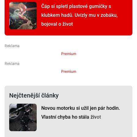
Čáp si spletl plastové gumičky s
klubkem hadů. Uvízly mu v zobáku,
bojoval o život
Premium
Premium
Nejčtenější články
Novou motorku si užil jen pár hodin.
Vlastní chyba ho stála život