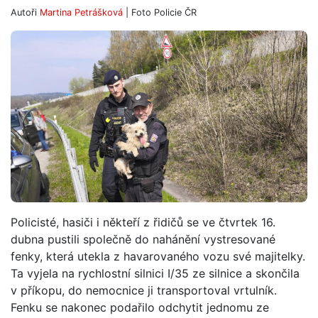
Autoři
Martina Petrášková
| Foto
Policie ČR
Policisté, hasiči i někteří z řidičů se ve čtvrtek 16.
dubna pustili společně do nahánění vystresované
fenky, která utekla z havarovaného vozu své majitelky.
Ta vyjela na rychlostní silnici I/35 ze silnice a skončila
v příkopu, do nemocnice ji transportoval vrtulník.
Fenku se nakonec podařilo odchytit jednomu ze