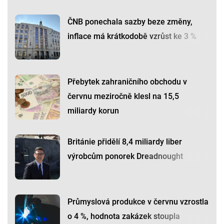
ČNB ponechala sazby beze změny,
inflace má krátkodobě vzrůst ke 3 %
Přebytek zahraničního obchodu v
červnu meziročně klesl na 15,5
miliardy korun
Británie přidělí 8,4 miliardy liber
výrobcům ponorek Dreadnought
Průmyslová produkce v červnu vzrostla
o 4 %, hodnota zakázek stoupla