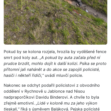
Pokud by se kolona rozjela, hrozila by vyděšené fence
smrt pod koly aut.
„A pokud by auta začala před ní
prudce brzdit, mohlo dojít k další kolizi. Psíka se proto
přítomní jali nahánět a do akce se zapojili policisté,
hasiči i někteří řidiči,“
uvádí mluvčí policie.
Nakonec se odchyt podařil policistovi z obvodního
oddělení v Rychnově u Jablonce nad Nisou
nadpraporčíkovi Davidu Binderovi. A chvíle to byla
zřejmě emotivní.
„Lidé v koloně mu za jeho výkon
tleskali,“
říká s úsměvem Baláková. Pejska policisté