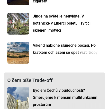
cigarety
Jinde na světě je neuvidíte. V
botanické v Liberci poletují svítící
sklenění motýlci
Víkend nabídne slunečné počasí. Po
krátkém ochlazení se opět vrátí tropy
O čem píše Trade-off
Bydlení Čechů v budoucnosti?
Směřujeme k menším multifunkčním
prostorům