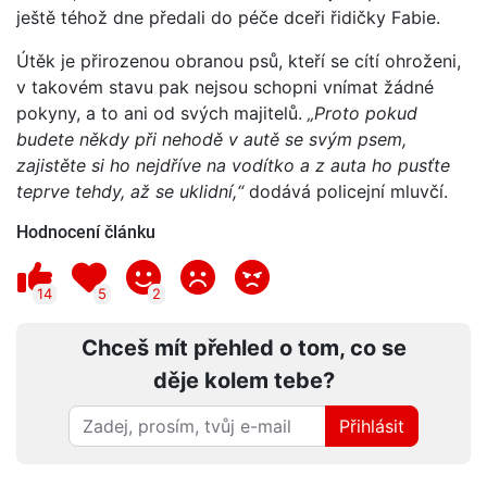
ještě téhož dne předali do péče dceři řidičky Fabie.
Útěk je přirozenou obranou psů, kteří se cítí ohroženi,
v takovém stavu pak nejsou schopni vnímat žádné
pokyny, a to ani od svých majitelů.
„Proto pokud
budete někdy při nehodě v autě se svým psem,
zajistěte si ho nejdříve na vodítko a z auta ho pusťte
teprve tehdy, až se uklidní,“
dodává policejní mluvčí.
Hodnocení článku
14
5
2
Chceš mít přehled o tom, co se
děje kolem tebe?
Přihlásit