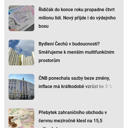
Řidičák do konce roku propadne čtvrt
milionu lidí. Nový přijde i do výdejního
boxu
Bydlení Čechů v budoucnosti?
Směřujeme k menším multifunkčním
prostorům
ČNB ponechala sazby beze změny,
inflace má krátkodobě vzrůst ke 3 %
Přebytek zahraničního obchodu v
červnu meziročně klesl na 15,5