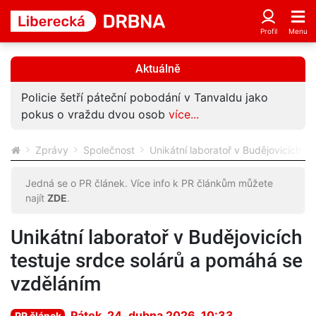
Aktuálně
Policie šetří páteční pobodání v Tanvaldu jako
pokus o vraždu dvou osob
více...
Zprávy
Společnost
Unikátní laboratoř v Budějovicích t
Jedná se o PR článek. Více info k PR článkům můžete
najít
ZDE
.
Unikátní laboratoř v Budějovicích
testuje srdce solárů a pomáhá se
vzděláním
Pátek, 24. dubna 2026, 10:33
PR článek