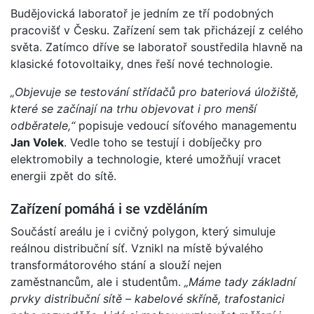
Budějovická laboratoř je jedním ze tří podobných
pracovišť v Česku. Zařízení sem tak přicházejí z celého
světa. Zatímco dříve se laboratoř soustředila hlavně na
klasické fotovoltaiky, dnes řeší nové technologie.
„Objevuje se testování střídačů pro bateriová úložiště,
které se začínají na trhu objevovat i pro menší
odběratele,“
popisuje vedoucí síťového managementu
Jan Volek
. Vedle toho se testují i dobíječky pro
elektromobily a technologie, které umožňují vracet
energii zpět do sítě.
Zařízení pomáhá i se vzděláním
Součástí areálu je i cvičný polygon, který simuluje
reálnou distribuční síť. Vznikl na místě bývalého
transformátorového stání a slouží nejen
zaměstnancům, ale i studentům.
„Máme tady základní
prvky distribuční sítě – kabelové skříně, trafostanici