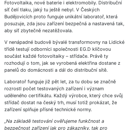
Fotovoltaika, nové baterie i elektromobily. Distribuční
síť čelí tlaku, jaký tu ještě nebyl. V Českých
Budějovicích proto funguje unikátní laboratoř, která
posuzuje, zda jsou zařízení bezpečná a nastavená tak,
aby síť zbytečně nezatěžovala.
V nenápadné budově bývalé transformovny na Lidické
třídě testují odborníci společnosti EG.D klíčovou
součást každé fotovoltaiky – střídače. Právě ty
rozhodují o tom, jak se vyrobená elektřina dostane z
panelů do domácnosti a dál do distribuční sítě.
Laboratoř funguje již pět let, za tu dobu se značně
rozrostl počet testovaných zařízení i význam
uděleného certifikátu. Každý výrobce, který chce svůj
střídač dostat na český trh, musí totiž prokázat, že
zařízení splňuje přísné technické normy.
„Na základě testování ověřujeme funkčnost a
bezpečnost zařízení jak pro zákazníky, tak pro