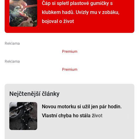
Čáp si spletl plastové gumičky s
klubkem hadů. Uvízly mu v zobáku,
bojoval o život
Premium
Premium
Nejčtenější články
Novou motorku si užil jen pár hodin.
Vlastní chyba ho stála život