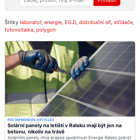
Přihlásit
Štítky
laboratoř
,
energie
,
EG.D
,
distribuční síť
,
střídače
,
fotovoltaika
,
polygon