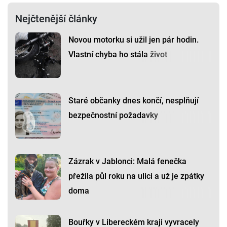
Nejčtenější články
Novou motorku si užil jen pár hodin.
Vlastní chyba ho stála život
Staré občanky dnes končí, nesplňují
bezpečnostní požadavky
Zázrak v Jablonci: Malá fenečka
přežila půl roku na ulici a už je zpátky
doma
Bouřky v Libereckém kraji vyvracely