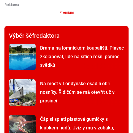
Premium
Výběr šéfredaktora
Drama na lomnickém koupališti. Plavec
zkolaboval, lidé na sítích řešili pomoc
svědků
Na most v Londýnské osadili obří
nosníky. Řidičům se má otevřít už v
prosinci
Čáp si spletl plastové gumičky s
klubkem hadů. Uvízly mu v zobáku,