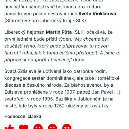
novinářům náměstkyně hejtmana pro kulturu,
památkovou péči a cestovní ruch
Květa Vinklátová
(Starostové pro Liberecký kraj - SLK).
Liberecký hejtman
Martin Půta
(SLK) očekává, že
první jednání bude příští týden.
"My chceme být
součástí týmu, který bude připravovat tu novou
filozofii toho, jak k tomu celému přistoupit. A jsme to
připraveni podpořit i finančně,"
dodal.
Svatá Zdislava je uctívaná jako patronka rodin,
kongregace sester dominikánek, ale také litoměřické
diecéze a českého národa. Za blahoslavenou byla
Zdislava prohlášena v roce 1907, papež Jan Pavel II. ji
svatořečil v roce 1995. Bazilika v Jablonném je na
místě, kde byly v roce 1252 uloženy její ostatky.
Hodnocení článku