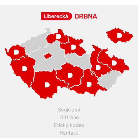
Soukromí
O Drbně
Etický kodex
Kontakt