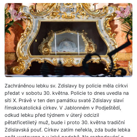
Zachráněnou lebku sv. Zdislavy by policie měla církvi
předat v sobotu 30. května. Policie to dnes uvedla na
síti X. Právě v ten den památku svaté Zdislavy slaví
římskokatolická církev. V Jablonném v Podještědí,
odkud lebku před týdnem v úterý odcizil
pětatřicetiletý muž, bude i proto 30. května tradiční
Zdislavská pouť. Církev zatím neřekla, zda bude lebka
opět vystavena a v jaké podobě. Na rozhodování o