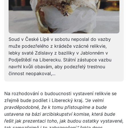
Soud v České Lípě v sobotu neposlal do vazby
muže podezřelého z krádeže vzácné relikvie,
lebky svaté Zdislavy z baziliky v Jablonném v
Podještědí na Liberecku. Státní zástupce vazbu
navrhl kvůli obavám, aby podezřelý trestnou
činnost neopakoval,...
Na rozhodování o budoucnosti vystavení relikvie se
zřejmě bude podílet i Liberecký kraj.
"Je velmi
pravděpodobné, že k tomu přistoupíme a bude
ustavena na bázi arcibiskupství komise, která bude
řešit jak prezentaci toho, jak budou ostatky vystavené,
tak samozřejmě i to zabezpečení,"
řekla dnes