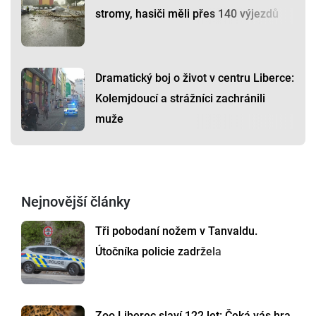
stromy, hasiči měli přes 140 výjezdů
Dramatický boj o život v centru Liberce:
Kolemjdoucí a strážníci zachránili
muže
Nejnovější články
Tři pobodaní nožem v Tanvaldu.
Útočníka policie zadržela
Zoo Liberec slaví 122 let: Čeká vás hra,