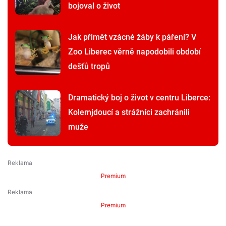
bojoval o život
Jak přimět vzácné žáby k páření? V
Zoo Liberec věrně napodobili období
dešťů tropů
Dramatický boj o život v centru Liberce:
Kolemjdoucí a strážníci zachránili
muže
Premium
Premium