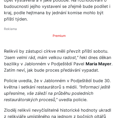
budoucnosti jejího vystavení se zřejmě bude podílet i
kraj, podle hejtmana by jednání komise mohlo být
příští týden.
Premium
Relikvii by zástupci církve měli převzít příští sobotu.
"Jsem velmi rád, mám velkou radost,"
řekl dnes děkan
baziliky v Jablonném v Podještědí Pavel
Maria Mayer
.
Zatím neví, jak bude proces předávání vypadat.
Policie uvedla, že v Jablonném v Podještědí bude 30.
května i setkání restaurátorů s médii.
"Informaci ještě
upřesníme, vše záleží na průběhu posledních
restaurátorských procesů,"
uvedla policie.
Zloděj relikvii nevyčíslitelné historické hodnoty ukradl
z relikviáře umístěného na jednom z bočních oltářů