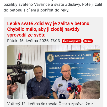
baziliky svatého Vavřince a svaté Zdislavy. Poté ji zalil
do betonu s cílem ji pohřbít do řeky.
Lebka svaté Zdislavy je zalita v betonu.
Chybělo málo, aby ji zloděj navždy
sprovodil ze světa
Pátek, 15. května 2026, 17:03
Českolipsko
Krimi
V úterý 12. května šokovala Česko zpráva, že z