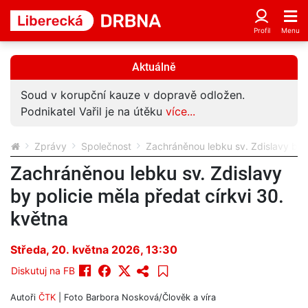
Aktuálně
Soud v korupční kauze v dopravě odložen.
Podnikatel Vařil je na útěku
více...
Zprávy
Společnost
Zachráněnou lebku sv. Zdislavy by p
Zachráněnou lebku sv. Zdislavy
by policie měla předat církvi 30.
května
Středa, 20. května 2026, 13:30
Diskutuj na FB
Autoři
ČTK
| Foto
Barbora Nosková/Člověk a víra