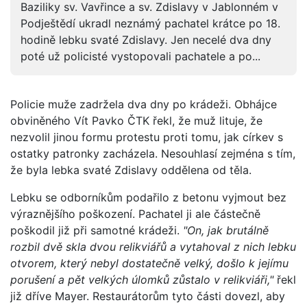
Baziliky sv. Vavřince a sv. Zdislavy v Jablonném v
Podještědí ukradl neznámý pachatel krátce po 18.
hodině lebku svaté Zdislavy. Jen necelé dva dny
poté už policisté vystopovali pachatele a po...
Policie muže zadržela dva dny po krádeži. Obhájce
obviněného Vít Pavko ČTK řekl, že muž lituje, že
nezvolil jinou formu protestu proti tomu, jak církev s
ostatky patronky zacházela. Nesouhlasí zejména s tím,
že byla lebka svaté Zdislavy oddělena od těla.
Lebku se odborníkům podařilo z betonu vyjmout bez
výraznějšího poškození. Pachatel ji ale částečně
poškodil již při samotné krádeži.
"On, jak brutálně
rozbil dvě skla dvou relikviářů a vytahoval z nich lebku
otvorem, který nebyl dostatečně velký, došlo k jejímu
porušení a pět velkých úlomků zůstalo v relikviáři,"
řekl
již dříve Mayer. Restaurátorům tyto části dovezl, aby