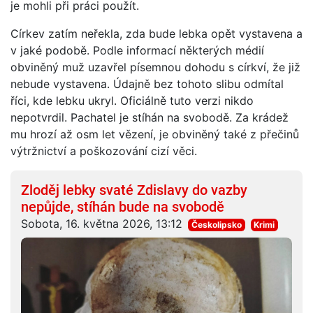
je mohli při práci použít.
Církev zatím neřekla, zda bude lebka opět vystavena a
v jaké podobě. Podle informací některých médií
obviněný muž uzavřel písemnou dohodu s církví, že již
nebude vystavena. Údajně bez tohoto slibu odmítal
říci, kde lebku ukryl. Oficiálně tuto verzi nikdo
nepotvrdil. Pachatel je stíhán na svobodě. Za krádež
mu hrozí až osm let vězení, je obviněný také z přečinů
výtržnictví a poškozování cizí věci.
Zloděj lebky svaté Zdislavy do vazby
nepůjde, stíhán bude na svobodě
Sobota, 16. května 2026, 13:12
Českolipsko
Krimi