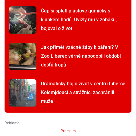
Čáp si spletl plastové gumičky s
klubkem hadů. Uvízly mu v zobáku,
bojoval o život
Jak přimět vzácné žáby k páření? V
Zoo Liberec věrně napodobili období
dešťů tropů
Dramatický boj o život v centru Liberce:
Kolemjdoucí a strážníci zachránili
muže
Premium