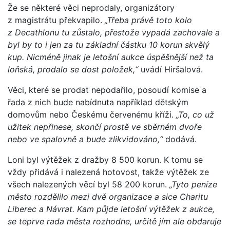
Že se některé věci neprodaly, organizátory
z magistrátu překvapilo.
„Třeba právě toto kolo
z Decathlonu tu zůstalo, přestože vypadá zachovale a
byl by to i jen za tu základní částku 10 korun skvělý
kup. Nicméně jinak je letošní aukce úspěšnější než ta
loňská, prodalo se dost položek,“
uvádí Hiršalová.
Věci, které se prodat nepodařilo, posoudí komise a
řada z nich bude nabídnuta například dětským
domovům nebo Českému červenému kříži.
„To, co už
užitek nepřinese, skončí prostě ve sběrném dvoře
nebo ve spalovně a bude zlikvidováno,“
dodává.
Loni byl výtěžek z dražby 8 500 korun. K tomu se
vždy přidává i nalezená hotovost, takže výtěžek ze
všech nalezených věcí byl 58 200 korun.
„Tyto peníze
město rozdělilo mezi dvě organizace a sice Charitu
Liberec a Návrat. Kam půjde letošní výtěžek z aukce,
se teprve rada města rozhodne, určitě jím ale obdaruje