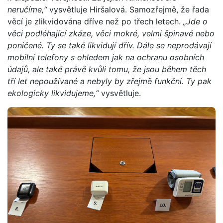
neručíme,“
vysvětluje Hiršalová. Samozřejmě, že řada
věcí je zlikvidována dříve než po třech letech.
„Jde o
věci podléhající zkáze, věci mokré, velmi špinavé nebo
poničené. Ty se také likvidují dřív. Dále se neprodávají
mobilní telefony s ohledem jak na ochranu osobních
údajů, ale také právě kvůli tomu, že jsou během těch
tří let nepoužívané a nebyly by zřejmě funkční. Ty pak
ekologicky likvidujeme,“
vysvětluje.