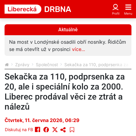
Aktuálně
Na most v Londýnské osadili obří nosníky. Řidičům
se má otevřít už v prosinci
více...
Zprávy
Společnost
Sekačka za 110, podprsenka za 20, a
Sekačka za 110, podprsenka za
20, ale i speciální kolo za 2000.
Liberec prodával věci ze ztrát a
nálezů
Čtvrtek, 11. června 2026, 06:29
Diskutuj na FB