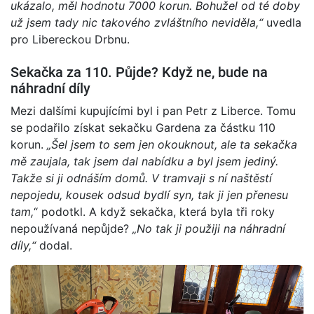
ukázalo, měl hodnotu 7000 korun. Bohužel od té doby
už jsem tady nic takového zvláštního neviděla,“
uvedla
pro Libereckou Drbnu.
Sekačka za 110. Půjde? Když ne, bude na
náhradní díly
Mezi dalšími kupujícími byl i pan Petr z Liberce. Tomu
se podařilo získat sekačku Gardena za částku 110
korun.
„Šel jsem to sem jen okouknout, ale ta sekačka
mě zaujala, tak jsem dal nabídku a byl jsem jediný.
Takže si ji odnáším domů. V tramvaji s ní naštěstí
nepojedu, kousek odsud bydlí syn, tak ji jen přenesu
tam,
“ podotkl. A když sekačka, která byla tři roky
nepoužívaná nepůjde?
„No tak ji použiji na náhradní
díly,“
dodal.