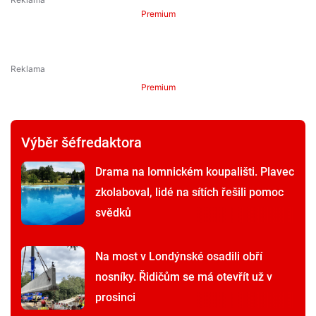
Premium
Premium
Výběr šéfredaktora
Drama na lomnickém koupališti. Plavec
zkolaboval, lidé na sítích řešili pomoc
svědků
Na most v Londýnské osadili obří
nosníky. Řidičům se má otevřít už v
prosinci