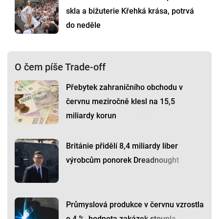
skla a bižuterie Křehká krása, potrvá
do neděle
O čem píše Trade-off
Přebytek zahraničního obchodu v
červnu meziročně klesl na 15,5
miliardy korun
Británie přidělí 8,4 miliardy liber
výrobcům ponorek Dreadnought
Průmyslová produkce v červnu vzrostla
o 4 %, hodnota zakázek stoupla