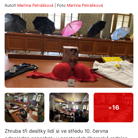
Autoři
Martina Petrášková
| Foto
Martina Petrášková
+
16
Zhruba tři desítky lidí si ve středu 10. června