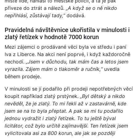
místě lidé, nahlásí to městské policii, a ta je pak
přiveze do ztrát a nálezů.
„A když se o ně nikdo
nepřihlásí, zůstávají tady,“
dodává.
Pravidelná návštěvnice ukořistila v minulosti i
zlatý řetízek v hodnotě 7000 korun
Mezi zájemci o prodávané věci byla ve středu i paní
Iva z Liberce. Na akci není poprvé, i když každoročně
nechodí.
„Jsem v důchodu, tak mám čas a letos jsem
vyrazila. Zájem mám o tlakoměr a ručník,“
uvedla
během prodeje.
V minulosti se jí podařilo při prodeji nepotřebných věcí
koupit například zlatý prstýnek.
„Byl dětský a nikdo
nevěděl, že je zlatý. To mi řekli až v zastavárně, kde
jsem se na to byla přeptat. A pak se mi tu podařilo
jednou vydražit i zlatý řetízek. To tu ještě býval
licitátor, což bylo určitě zajímavější. Ten řetízek jsem
vylicitovala asi za 800 korun, ale jak se později