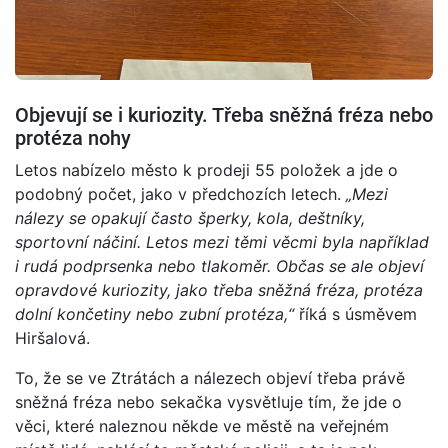
Objevují se i kuriozity. Třeba sněžná fréza nebo
protéza nohy
Letos nabízelo město k prodeji 55 položek a jde o
podobný počet, jako v předchozích letech.
„Mezi
nálezy se opakují často šperky, kola, deštníky,
sportovní náčiní. Letos mezi těmi věcmi byla například
i rudá podprsenka nebo tlakoměr. Občas se ale objeví
opravdové kuriozity, jako třeba sněžná fréza, protéza
dolní končetiny nebo zubní protéza,“
říká s úsměvem
Hiršalová.
To, že se ve Ztrátách a nálezech objeví třeba právě
sněžná fréza nebo sekačka vysvětluje tím, že jde o
věci, které naleznou někde ve městě na veřejném