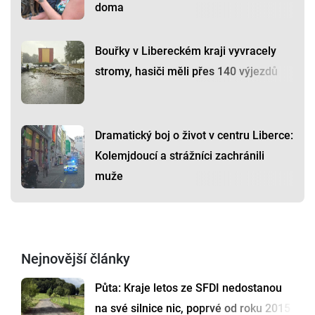
doma
Bouřky v Libereckém kraji vyvracely
stromy, hasiči měli přes 140 výjezdů
Dramatický boj o život v centru Liberce:
Kolemjdoucí a strážníci zachránili
muže
Nejnovější články
Půta: Kraje letos ze SFDI nedostanou
na své silnice nic, poprvé od roku 2015