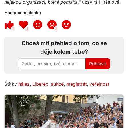
nějakou organizaci, která pomáhá,“
uzavírá Hiršalová.
Hodnocení článku
1
1
1
Chceš mít přehled o tom, co se
děje kolem tebe?
Přihlásit
Štítky
nález
,
Liberec
,
aukce
,
magistrát
,
veřejnost