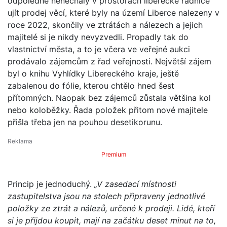
odpoledne nenechaly v prostorách liberecké radnice
ujít prodej věcí, které byly na území Liberce nalezeny v
roce 2022, skončily ve ztrátách a nálezech a jejich
majitelé si je nikdy nevyzvedli. Propadly tak do
vlastnictví města, a to je včera ve veřejné aukci
prodávalo zájemcům z řad veřejnosti. Největší zájem
byl o knihu Vyhlídky Libereckého kraje, ještě
zabalenou do fólie, kterou chtělo hned šest
přítomných. Naopak bez zájemců zůstala většina kol
nebo koloběžky. Řada položek přitom nové majitele
přišla třeba jen na pouhou desetikorunu.
Premium
Princip je jednoduchý.
„V zasedací místnosti
zastupitelstva jsou na stolech připraveny jednotlivé
položky ze ztrát a nálezů, určené k prodeji. Lidé, kteří
si je přijdou koupit, mají na začátku deset minut na to,