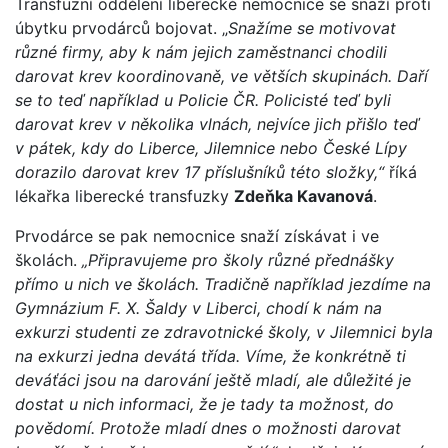
Transfuzní oddělení liberecké nemocnice se snaží proti
úbytku prvodárců bojovat. „
Snažíme se motivovat
různé firmy, aby k nám jejich zaměstnanci chodili
darovat krev koordinovaně, ve větších skupinách. Daří
se to teď například u Policie ČR. Policisté teď byli
darovat krev v několika vlnách, nejvíce jich přišlo teď
v pátek, kdy do Liberce, Jilemnice nebo České Lípy
dorazilo darovat krev 17 příslušníků této složky,“
říká
lékařka liberecké transfuzky
Zdeňka Kavanová
.
Prvodárce se pak nemocnice snaží získávat i ve
školách.
„Připravujeme pro školy různé přednášky
přímo u nich ve školách. Tradičně například jezdíme na
Gymnázium F. X. Šaldy v Liberci, chodí k nám na
exkurzi studenti ze zdravotnické školy, v Jilemnici byla
na exkurzi jedna devátá třída. Víme, že konkrétně ti
deváťáci jsou na darování ještě mladí, ale důležité je
dostat u nich informaci, že je tady ta možnost, do
povědomí. Protože mladí dnes o možnosti darovat