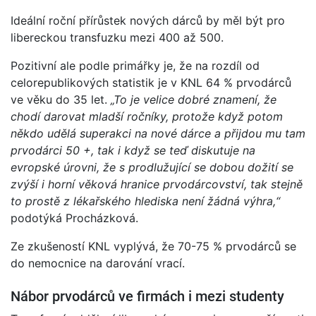
Ideální roční přírůstek nových dárců by měl být pro
libereckou transfuzku mezi 400 až 500.
Pozitivní ale podle primářky je, že na rozdíl od
celorepublikových statistik je v KNL 64 % prvodárců
ve věku do 35 let.
„To je velice dobré znamení, že
chodí darovat mladší ročníky, protože když potom
někdo udělá superakci na nové dárce a přijdou mu tam
prvodárci 50 +, tak i když se teď diskutuje na
evropské úrovni, že s prodlužující se dobou dožití se
zvýší i horní věková hranice prvodárcovství, tak stejně
to prostě z lékařského hlediska není žádná výhra,“
podotýká Procházková.
Ze zkušeností KNL vyplývá, že 70-75 % prvodárců se
do nemocnice na darování vrací.
Nábor prvodárců ve firmách i mezi studenty