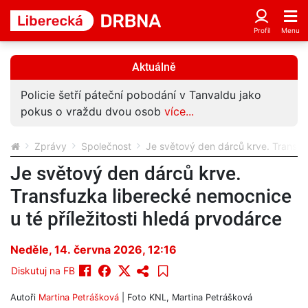
Aktuálně
cie šetří páteční pobodání v Tanvaldu jako
Neuvěřit
us o vraždu dvou osob
více...
strážník
Zprávy
Společnost
Je světový den dárců krve. Transfuz
Je světový den dárců krve.
Transfuzka liberecké nemocnice
u té příležitosti hledá prvodárce
Neděle, 14. června 2026, 12:16
Diskutuj na FB
Autoři
Martina Petrášková
| Foto
KNL, Martina Petrášková