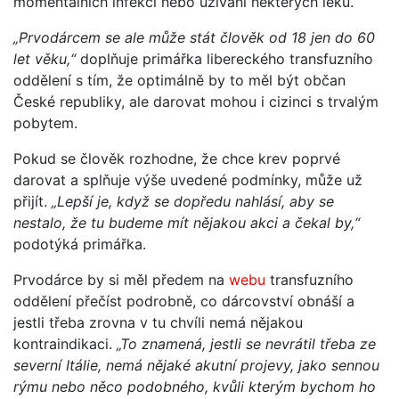
momentálních infekcí nebo užívání některých léků.
„Prvodárcem se ale může stát člověk od 18 jen do 60
let věku,“
doplňuje primářka libereckého transfuzního
oddělení s tím, že optimálně by to měl být občan
České republiky, ale darovat mohou i cizinci s trvalým
pobytem.
Pokud se člověk rozhodne, že chce krev poprvé
darovat a splňuje výše uvedené podmínky, může už
přijít.
„Lepší je, když se dopředu nahlásí, aby se
nestalo, že tu budeme mít nějakou akci a čekal by,“
podotýká primářka.
Prvodárce by si měl předem na
webu
transfuzního
oddělení přečíst podrobně, co dárcovství obnáší a
jestli třeba zrovna v tu chvíli nemá nějakou
kontraindikaci.
„To znamená, jestli se nevrátil třeba ze
severní Itálie, nemá nějaké akutní projevy, jako sennou
rýmu nebo něco podobného, kvůli kterým bychom ho