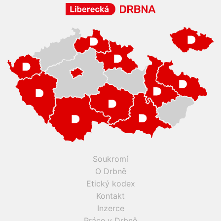
Soukromí
O Drbně
Etický kodex
Kontakt
Inzerce
Práce v Drbně