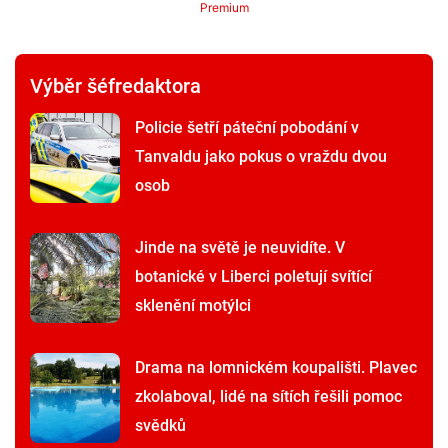
Premium
Výběr šéfredaktora
Policie šetří páteční pobodání v
Tanvaldu jako pokus o vraždu dvou
osob
Jinde na světě je neuvidíte. V
botanické v Liberci poletují svítící
sklenění motýlci
Drama na lomnickém koupališti. Plavec
zkolaboval, lidé na sítích řešili pomoc
svědků