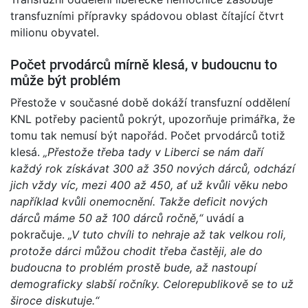
transfuzními přípravky spádovou oblast čítající čtvrt
milionu obyvatel.
Počet prvodárců mírně klesá, v budoucnu to
může být problém
Přestože v současné době dokáží transfuzní oddělení
KNL potřeby pacientů pokrýt, upozorňuje primářka, že
tomu tak nemusí být napořád. Počet prvodárců totiž
klesá.
„Přestože třeba tady v Liberci se nám daří
každý rok získávat 300 až 350 nových dárců, odchází
jich vždy víc, mezi 400 až 450, ať už kvůli věku nebo
například kvůli onemocnění. Takže deficit nových
dárců máme 50 až 100 dárců ročně,“
uvádí a
pokračuje.
„V tuto chvíli to nehraje až tak velkou roli,
protože dárci můžou chodit třeba častěji, ale do
budoucna to problém prostě bude, až nastoupí
demograficky slabší ročníky. Celorepublikově se to už
široce diskutuje.“