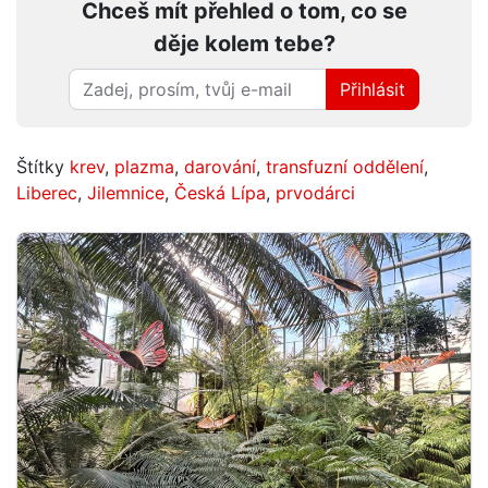
Chceš mít přehled o tom, co se
děje kolem tebe?
Přihlásit
Štítky
krev
,
plazma
,
darování
,
transfuzní oddělení
,
Liberec
,
Jilemnice
,
Česká Lípa
,
prvodárci