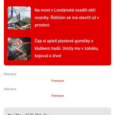
Na most v Londýnské osadili obří
nosníky. Řidičům se má otevřít už v
prosinci
Čáp si spletl plastové gumičky s
klubkem hadů. Uvízly mu v zobáku,
bojoval o život
Premium
Premium