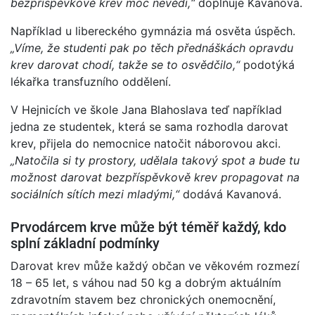
bezpříspěvkově krev moc nevědí,“
doplňuje Kavanová.
Například u libereckého gymnázia má osvěta úspěch.
„Víme, že studenti pak po těch přednáškách opravdu
krev darovat chodí, takže se to osvědčilo,“
podotýká
lékařka transfuzního oddělení.
V Hejnicích ve škole Jana Blahoslava teď například
jedna ze studentek, která se sama rozhodla darovat
krev, přijela do nemocnice natočit náborovou akci.
„Natočila si ty prostory, udělala takový spot a bude tu
možnost darovat bezpříspěvkově krev propagovat na
sociálních sítích mezi mladými,“
dodává Kavanová.
Prvodárcem krve může být téměř každý, kdo
splní základní podmínky
Darovat krev může každý občan ve věkovém rozmezí
18 – 65 let, s váhou nad 50 kg a dobrým aktuálním
zdravotním stavem bez chronických onemocnění,