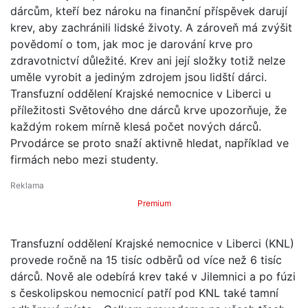
dárcům, kteří bez nároku na finanční příspěvek darují
krev, aby zachránili lidské životy. A zároveň má zvýšit
povědomí o tom, jak moc je darování krve pro
zdravotnictví důležité. Krev ani její složky totiž nelze
uměle vyrobit a jediným zdrojem jsou lidští dárci.
Transfuzní oddělení Krajské nemocnice v Liberci u
příležitosti Světového dne dárců krve upozorňuje, že
každým rokem mírně klesá počet nových dárců.
Prvodárce se proto snaží aktivně hledat, například ve
firmách nebo mezi studenty.
Premium
Transfuzní oddělení Krajské nemocnice v Liberci (KNL)
provede ročně na 15 tisíc odběrů od více než 6 tisíc
dárců. Nově ale odebírá krev také v Jilemnici a po fúzi
s českolipskou nemocnicí patří pod KNL také tamní