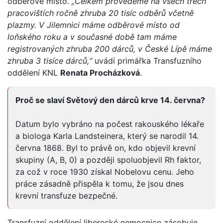
odběrové místo.
„Celkem provedeme na všech třech
pracovištích ročně zhruba 20 tisíc odběrů včetně
plazmy. V Jilemnici máme odběrové místo od
loňského roku a v současné době tam máme
registrovaných zhruba 200 dárců, v České Lípě máme
zhruba 3 tisíce dárců,“
uvádí primářka Transfuzního
oddělení KNL
Renata Procházková
.
Proč se slaví Světový den dárců krve 14. června?
Datum bylo vybráno na počest rakouského lékaře
a biologa Karla Landsteinera, který se narodil 14.
června 1868. Byl to právě on, kdo objevil krevní
skupiny (A, B, 0) a později spoluobjevil Rh faktor,
za což v roce 1930 získal Nobelovu cenu. Jeho
práce zásadně přispěla k tomu, že jsou dnes
krevní transfuze bezpečné.
Transfuzní oddělení liberecké nemocnice zásobuje