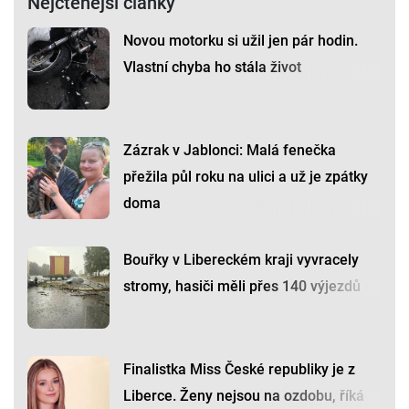
Nejčtenější články
Novou motorku si užil jen pár hodin.
Vlastní chyba ho stála život
Zázrak v Jablonci: Malá fenečka
přežila půl roku na ulici a už je zpátky
doma
Bouřky v Libereckém kraji vyvracely
stromy, hasiči měli přes 140 výjezdů
Finalistka Miss České republiky je z
Liberce. Ženy nejsou na ozdobu, říká