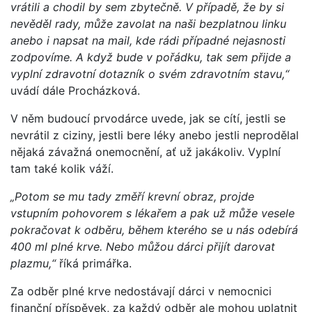
vrátili a chodil by sem zbytečně. V případě, že by si
nevěděl rady, může zavolat na naši bezplatnou linku
anebo i napsat na mail, kde rádi případné nejasnosti
zodpovíme. A když bude v pořádku, tak sem přijde a
vyplní zdravotní dotazník o svém zdravotním stavu,“
uvádí dále Procházková.
V něm budoucí prvodárce uvede, jak se cítí, jestli se
nevrátil z ciziny, jestli bere léky anebo jestli neprodělal
nějaká závažná onemocnění, ať už jakákoliv. Vyplní
tam také kolik váží.
„Potom se mu tady změří krevní obraz, projde
vstupním pohovorem s lékařem a pak už může vesele
pokračovat k odběru, během kterého se u nás odebírá
400 ml plné krve. Nebo můžou dárci přijít darovat
plazmu,“
říká primářka.
Za odběr plné krve nedostávají dárci v nemocnici
finanční příspěvek, za každý odběr ale mohou uplatnit