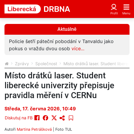
Aktuálně
Policie šetří páteční pobodání v Tanvaldu jako
pokus o vraždu dvou osob
více...
Zprávy
Společnost
Místo drátků laser. Student liberec
Místo drátků laser. Student
liberecké univerzity přepisuje
pravidla měření v CERNu
Středa, 17. června 2026, 10:49
Diskutuj na FB
Autoři
Martina Petrášková
| Foto
TUL