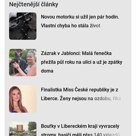
Nejčtenější články
Novou motorku si užil jen pár hodin.
Vlastní chyba ho stála život
Zázrak v Jablonci: Malá fenečka
přežila půl roku na ulici a už je zpátky
doma
Finalistka Miss České republiky je z
Liberce. Ženy nejsou na ozdobu, říká
Bouřky v Libereckém kraji vyvracely
stromy, hasiči měli přes 140 výjezdů