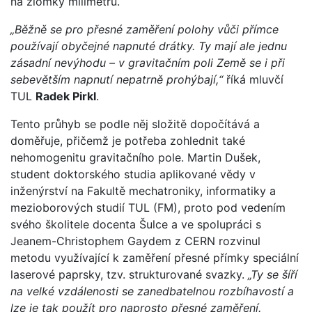
na zlomky milimetru.
„Běžně se pro přesné zaměření polohy vůči přímce
používají obyčejné napnuté drátky. Ty mají ale jednu
zásadní nevýhodu – v gravitačním poli Země se i při
sebevětším napnutí nepatrně prohýbají,“
říká mluvčí
TUL
Radek Pirkl
.
Tento průhyb se podle něj složitě dopočítává a
doměřuje, přičemž je potřeba zohlednit také
nehomogenitu gravitačního pole. Martin Dušek,
student doktorského studia aplikované vědy v
inženýrství na Fakultě mechatroniky, informatiky a
mezioborových studií TUL (FM), proto pod vedením
svého školitele docenta Šulce a ve spolupráci s
Jeanem-Christophem Gaydem z CERN rozvinul
metodu využívající k zaměření přesné přímky speciální
laserové paprsky, tzv. strukturované svazky.
„Ty se šíří
na velké vzdálenosti se zanedbatelnou rozbíhavostí a
lze je tak použít pro naprosto přesné zaměření.