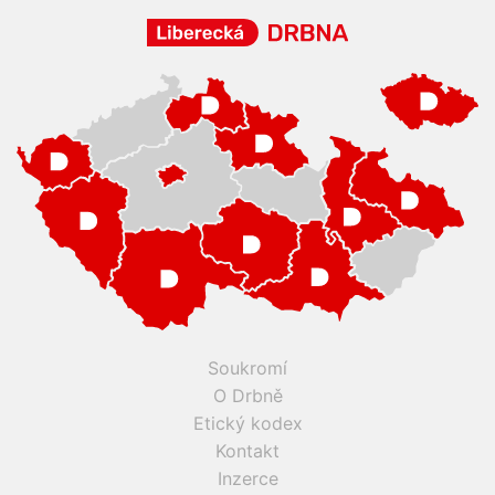
Soukromí
O Drbně
Etický kodex
Kontakt
Inzerce