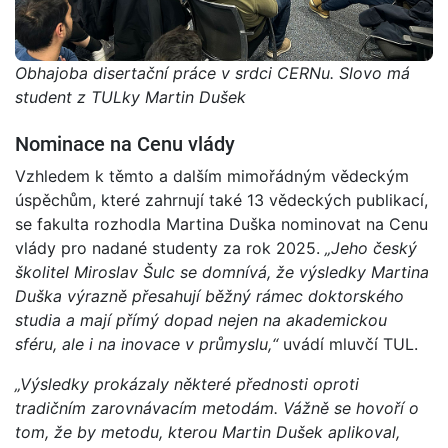
Obhajoba disertační práce v srdci CERNu. Slovo má
student z TULky Martin Dušek
Nominace na Cenu vlády
Vzhledem k těmto a dalším mimořádným vědeckým
úspěchům, které zahrnují také 13 vědeckých publikací,
se fakulta rozhodla Martina Duška nominovat na Cenu
vlády pro nadané studenty za rok 2025.
„Jeho český
školitel Miroslav Šulc se domnívá, že výsledky Martina
Duška výrazně přesahují běžný rámec doktorského
studia a mají přímý dopad nejen na akademickou
sféru, ale i na inovace v průmyslu,“
uvádí mluvčí TUL.
„Výsledky prokázaly některé přednosti oproti
tradičním zarovnávacím metodám. Vážně se hovoří o
tom, že by metodu, kterou Martin Dušek aplikoval,