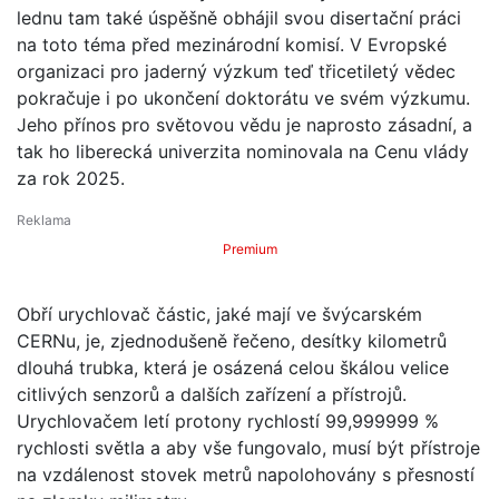
lednu tam také úspěšně obhájil svou disertační práci
na toto téma před mezinárodní komisí. V Evropské
organizaci pro jaderný výzkum teď třicetiletý vědec
pokračuje i po ukončení doktorátu ve svém výzkumu.
Jeho přínos pro světovou vědu je naprosto zásadní, a
tak ho liberecká univerzita nominovala na Cenu vlády
za rok 2025.
Premium
Obří urychlovač částic, jaké mají ve švýcarském
CERNu, je, zjednodušeně řečeno, desítky kilometrů
dlouhá trubka, která je osázená celou škálou velice
citlivých senzorů a dalších zařízení a přístrojů.
Urychlovačem letí protony rychlostí 99,999999 %
rychlosti světla a aby vše fungovalo, musí být přístroje
na vzdálenost stovek metrů napolohovány s přesností