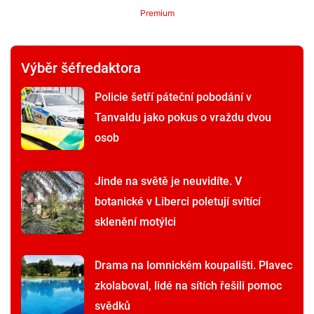
Premium
Výběr šéfredaktora
Policie šetří páteční pobodání v
Tanvaldu jako pokus o vraždu dvou
osob
Jinde na světě je neuvidíte. V
botanické v Liberci poletují svítící
sklenění motýlci
Drama na lomnickém koupališti. Plavec
zkolaboval, lidé na sítích řešili pomoc
svědků