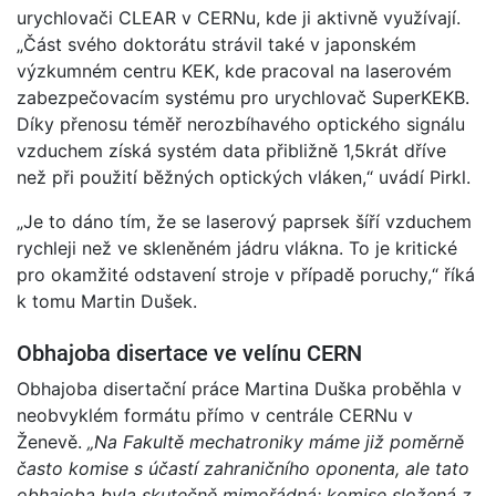
urychlovači CLEAR v CERNu, kde ji aktivně využívají.
„Část svého doktorátu strávil také v japonském
výzkumném centru KEK, kde pracoval na laserovém
zabezpečovacím systému pro urychlovač SuperKEKB.
Díky přenosu téměř nerozbíhavého optického signálu
vzduchem získá systém data přibližně 1,5krát dříve
než při použití běžných optických vláken,“ uvádí Pirkl.
„Je to dáno tím, že se laserový paprsek šíří vzduchem
rychleji než ve skleněném jádru vlákna. To je kritické
pro okamžité odstavení stroje v případě poruchy,“ říká
k tomu Martin Dušek.
Obhajoba disertace ve velínu CERN
Obhajoba disertační práce Martina Duška proběhla v
neobvyklém formátu přímo v centrále CERNu v
Ženevě.
„Na Fakultě mechatroniky máme již poměrně
často komise s účastí zahraničního oponenta, ale tato
obhajoba byla skutečně mimořádná: komise složená z