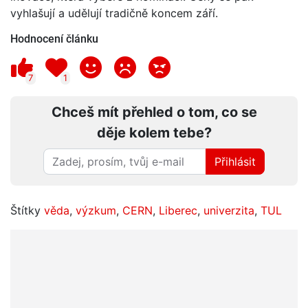
vyhlašují a udělují tradičně koncem září.
Hodnocení článku
7
1
Chceš mít přehled o tom, co se
děje kolem tebe?
Přihlásit
Štítky
věda
,
výzkum
,
CERN
,
Liberec
,
univerzita
,
TUL