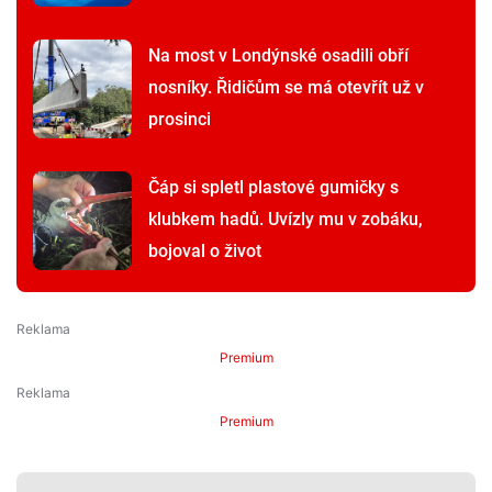
Na most v Londýnské osadili obří
nosníky. Řidičům se má otevřít už v
prosinci
Čáp si spletl plastové gumičky s
klubkem hadů. Uvízly mu v zobáku,
bojoval o život
Premium
Premium