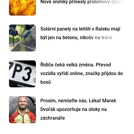
Nové snímky přinesly průlomový objev
Solární panely na letišti v Ralsku mají
být jen na betonu, nikoliv na trávě
Řidiče čeká velká změna. Převod
vozidla vyřídí online, značky přijdou do
boxů
Prosím, nemlaťte nás. Lékař Marek
Dvořák upozorňuje na útoky na
záchranáře