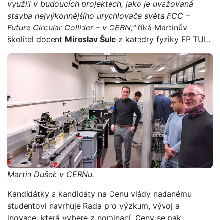
využili v budoucích projektech, jako je uvažovaná
stavba nejvýkonnějšího urychlovače světa FCC –
Future Circular Collider – v CERN,“
říká Martinův
školitel docent
Miroslav Šulc
z katedry fyziky FP TUL.
Martin Dušek v CERNu.
Kandidátky a kandidáty na Cenu vlády nadanému
studentovi navrhuje Rada pro výzkum, vývoj a
inovace, která vybere z nominací. Ceny se pak