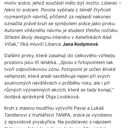
motiv srdce, jehož součástí mělo být motto: Liberec –
řekni to srdcem. Porota vybírala z téměř čtyřiceti
rozmanitých návrhů, přičemž za nejlepší nakonec
označila právě kruh se symbolem srdce jako prvku.
Autorem vítězného návrhu je student třetího ročníku
Střední školy designu interiéru v Kateřinkách Aleš
Vlček,”
říká mluvčí Liberce
Jana Kodymová
.
Dalšími prvky, které zasahují do celkového vzhledu
prostoru jsou tři lehátka.
„Spolu s fotopointem tak
tvoří odpočinkovou zónu. Fotopoint je určen široké
veřejnosti, která areál navštěvuje nejen při svých
soukromých návštěvách v průběhu roku, ale i při
různých významných akcích, které se tady konají,“
dodává správkyně Olga Loubková.
Kruh z masivu modřínu vytvořili Pavel a Lukáš
Tandlerovi z truhlářství TANPA, srdce je vyrobeno
z epoxidové pryskyřice. Na podstavec s nápisem