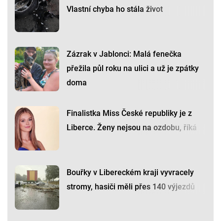
Vlastní chyba ho stála život
Zázrak v Jablonci: Malá fenečka
přežila půl roku na ulici a už je zpátky
doma
Finalistka Miss České republiky je z
Liberce. Ženy nejsou na ozdobu, říká
Bouřky v Libereckém kraji vyvracely
stromy, hasiči měli přes 140 výjezdů