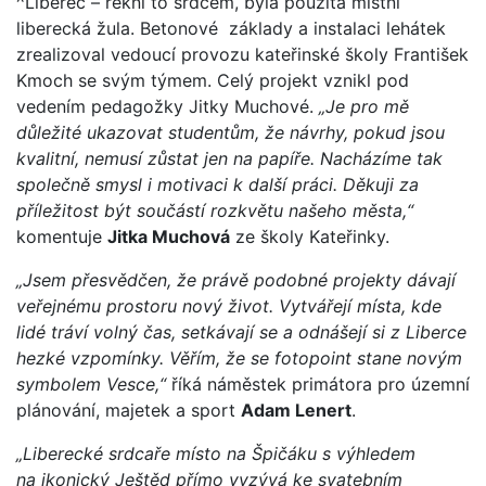
^Liberec – řekni to srdcem, byla použita místní
liberecká žula. Betonové základy a instalaci lehátek
zrealizoval vedoucí provozu kateřinské školy František
Kmoch se svým týmem. Celý projekt vznikl pod
vedením pedagožky Jitky Muchové.
„Je pro mě
důležité ukazovat studentům, že návrhy, pokud jsou
kvalitní, nemusí zůstat jen na papíře. Nacházíme tak
společně smysl i motivaci k další práci. Děkuji za
příležitost být součástí rozkvětu našeho města,“
komentuje
Jitka Muchová
ze školy Kateřinky.
„Jsem přesvědčen, že právě podobné projekty dávají
veřejnému prostoru nový život. Vytvářejí místa, kde
lidé tráví volný čas, setkávají se a odnášejí si z Liberce
hezké vzpomínky. Věřím, že se fotopoint stane novým
symbolem Vesce,“
říká náměstek primátora pro územní
plánování, majetek a sport
Adam Lenert
.
„Liberecké srdcaře místo na Špičáku s výhledem
na ikonický Ještěd přímo vyzývá ke svatebním