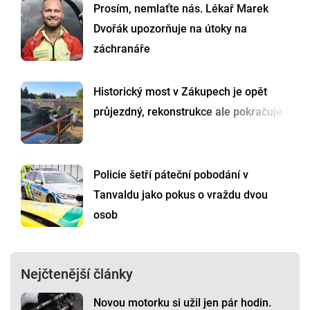
Prosím, nemlaťte nás. Lékař Marek
Dvořák upozorňuje na útoky na
záchranáře
Historický most v Zákupech je opět
průjezdný, rekonstrukce ale pokračuje
Policie šetří páteční pobodání v
Tanvaldu jako pokus o vraždu dvou
osob
Nejčtenější články
Novou motorku si užil jen pár hodin.