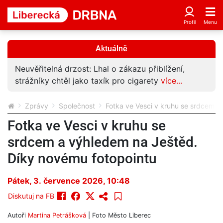
Aktuálně
Neuvěřitelná drzost: Lhal o zákazu přiblížení,
strážníky chtěl jako taxík pro cigarety
více...
Zprávy
Společnost
Fotka ve Vesci v kruhu se srdcem a
Fotka ve Vesci v kruhu se
srdcem a výhledem na Ještěd.
Díky novému fotopointu
Pátek, 3. července 2026, 10:48
Diskutuj na FB
Autoři
Martina Petrášková
| Foto
Město Liberec