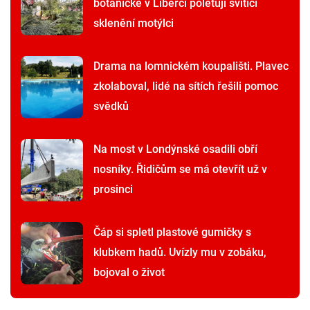
botanické v Liberci poletují svítící
sklenění motýlci
Drama na lomnickém koupališti. Plavec
zkolaboval, lidé na sítích řešili pomoc
svědků
Na most v Londýnské osadili obří
nosníky. Řidičům se má otevřít už v
prosinci
Čáp si spletl plastové gumičky s
klubkem hadů. Uvízly mu v zobáku,
bojoval o život