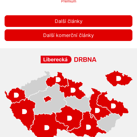
Premium
Další články
Další komerční články