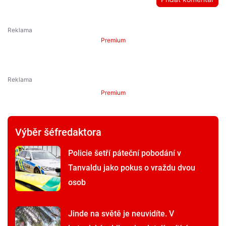
Premium
Premium
Výběr šéfredaktora
Policie šetří páteční pobodání v
Tanvaldu jako pokus o vraždu dvou
osob
Jinde na světě je neuvidíte. V