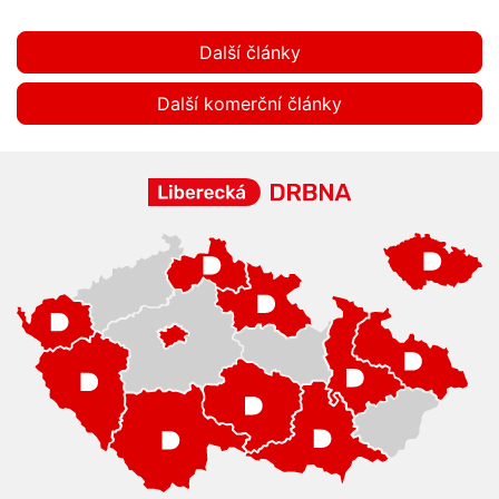
Další články
Další komerční články