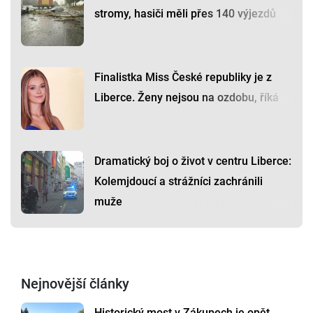
stromy, hasiči měli přes 140 výjezdů
Finalistka Miss České republiky je z
Liberce. Ženy nejsou na ozdobu, říká
Dramatický boj o život v centru Liberce:
Kolemjdoucí a strážníci zachránili
muže
Nejnovější články
Historický most v Zákupech je opět