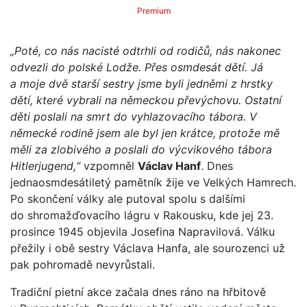
Premium
„Poté, co nás nacisté odtrhli od rodičů, nás nakonec
odvezli do polské Lodže. Přes osmdesát dětí. Já
a moje dvě starší sestry jsme byli jedněmi z hrstky
dětí, které vybrali na německou převýchovu. Ostatní
děti poslali na smrt do vyhlazovacího tábora. V
německé rodině jsem ale byl jen krátce, protože mě
měli za zlobivého a poslali do výcvikového tábora
Hitlerjugend,“
vzpomněl
Václav Hanf
. Dnes
jednaosmdesátiletý pamětník žije ve Velkých Hamrech.
Po skončení války ale putoval spolu s dalšími
do shromažďovacího lágru v Rakousku, kde jej 23.
prosince 1945 objevila Josefina Napravilová. Válku
přežily i obě sestry Václava Hanfa, ale sourozenci už
pak pohromadě nevyrůstali.
Tradiční pietní akce začala dnes ráno na hřbitově