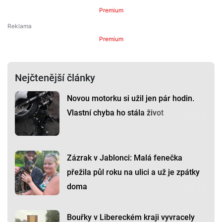
Premium
Premium
Nejčtenější články
Novou motorku si užil jen pár hodin.
Vlastní chyba ho stála život
Zázrak v Jablonci: Malá fenečka
přežila půl roku na ulici a už je zpátky
doma
Bouřky v Libereckém kraji vyvracely