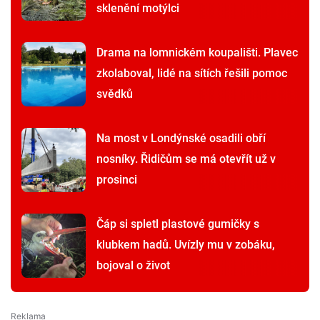
sklenění motýlci
Drama na lomnickém koupališti. Plavec
zkolaboval, lidé na sítích řešili pomoc
svědků
Na most v Londýnské osadili obří
nosníky. Řidičům se má otevřít už v
prosinci
Čáp si spletl plastové gumičky s
klubkem hadů. Uvízly mu v zobáku,
bojoval o život