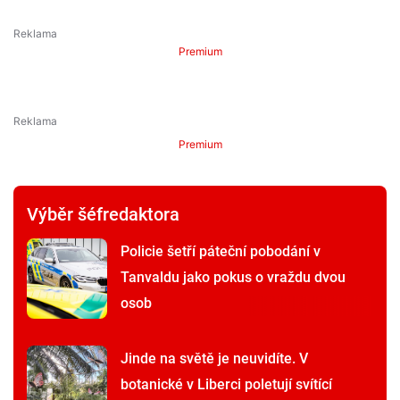
Premium
Premium
Výběr šéfredaktora
Policie šetří páteční pobodání v
Tanvaldu jako pokus o vraždu dvou
osob
Jinde na světě je neuvidíte. V
botanické v Liberci poletují svítící