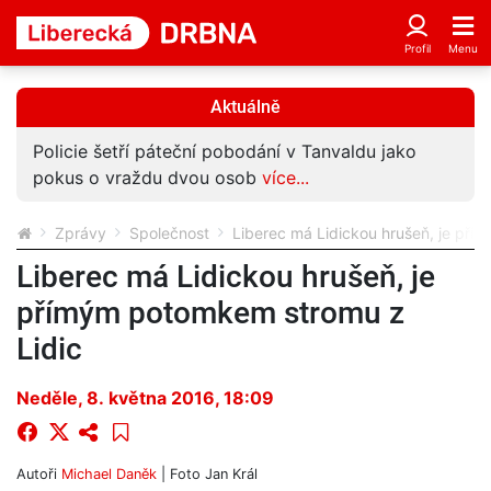
Aktuálně
Policie šetří páteční pobodání v Tanvaldu jako
pokus o vraždu dvou osob
více...
Zprávy
Společnost
Liberec má Lidickou hrušeň, je pří
Liberec má Lidickou hrušeň, je
přímým potomkem stromu z
Lidic
Neděle, 8. května 2016, 18:09
Autoři
Michael Daněk
| Foto
Jan Král