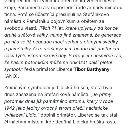
v Ruprechticích. Památku obětí uctilo vedení města,
kraje, Parlamentu a v neposlední řadě armády minutou
ticha. Poté se účastníci přesunuli na Štefánikovo
náměstí k Památníku bojovníkům a obětem za
svobodu vlasti.
„Těch 71 let, které uplynuly od konce
druhé světové války, mimo jiné znamená, že generace
po nás se již nebudou moci setkat s přímými svědky
a pamětníky. O to větší význam budou mít postupem
času tyhle vzpomínkové dny. Proto jsem nesmírně rád,
že našim potomkům můžeme odkázat další pietní
symbol,“
řekla primátor Liberce
Tibor Batthyány
(ANO).
Zmíněným symbolem je Lidická hrušeň, která byla
dnes zasazena na Štefánikově náměstí.
„Je přímý
potomek dnes již památného stromu, který v roce
1942 jako jediný ovocný strom přežil nacistické
vyhlazení Lidic,“
doplnil primátor. Liberec se tak stal
čtrnáctým místem, kde dceřiná Lidická hruška roste.