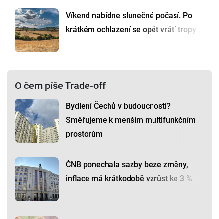
Víkend nabídne slunečné počasí. Po
krátkém ochlazení se opět vrátí tropy
O čem píše Trade-off
Bydlení Čechů v budoucnosti?
Směřujeme k menším multifunkčním
prostorům
ČNB ponechala sazby beze změny,
inflace má krátkodobě vzrůst ke 3 %