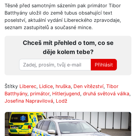
Těsně před samotným sázením pak primátor Tibor
Batthyány uložil do země tubus obsahující text
poselství, aktuální vydání Libereckého zpravodaje,
seznam zastupitelů a současné mince.
Chceš mít přehled o tom, co se
děje kolem tebe?
Přihlásit
Štítky
Liberec
,
Lidice
,
hruška
,
Den vítězství
,
Tibor
Batthyány
,
primátor
,
Hitlerjugend
,
druhá světová válka
,
Josefina Napravilová
,
Lodž