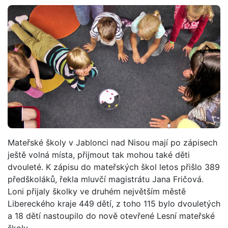
Mateřské školy v Jablonci nad Nisou mají po zápisech
ještě volná místa, přijmout tak mohou také děti
dvouleté. K zápisu do mateřských škol letos přišlo 389
předškoláků, řekla mluvčí magistrátu Jana Fričová.
Loni přijaly školky ve druhém největším městě
Libereckého kraje 449 dětí, z toho 115 bylo dvouletých
a 18 dětí nastoupilo do nově otevřené Lesní mateřské
školy.