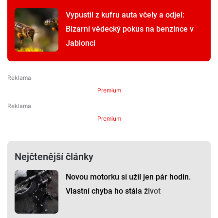
Vypustil z kufru auta včely a odjel:
Bizarní vědecký pokus na benzínce v
Jablonci
Premium
Premium
Nejčtenější články
Novou motorku si užil jen pár hodin.
Vlastní chyba ho stála život