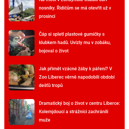
nosníky. Řidičům se má otevřít už v
prosinci
Čáp si spletl plastové gumičky s
klubkem hadů. Uvízly mu v zobáku,
bojoval o život
Jak přimět vzácné žáby k páření? V
Zoo Liberec věrně napodobili období
dešťů tropů
Dramatický boj o život v centru Liberce:
Kolemjdoucí a strážníci zachránili
muže