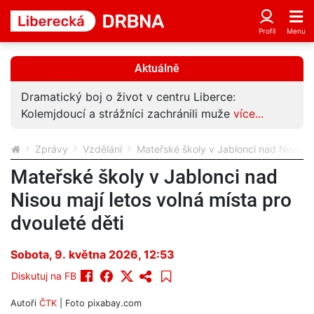
Aktuálně
Dramatický boj o život v centru Liberce:
Kolemjdoucí a strážníci zachránili muže
více...
Zprávy
Vzdělání
Mateřské školy v Jablonci nad Nisou ma
Mateřské školy v Jablonci nad
Nisou mají letos volná místa pro
dvouleté děti
Sobota, 9. května 2026, 12:53
Diskutuj na FB
Autoři
ČTK
| Foto
pixabay.com