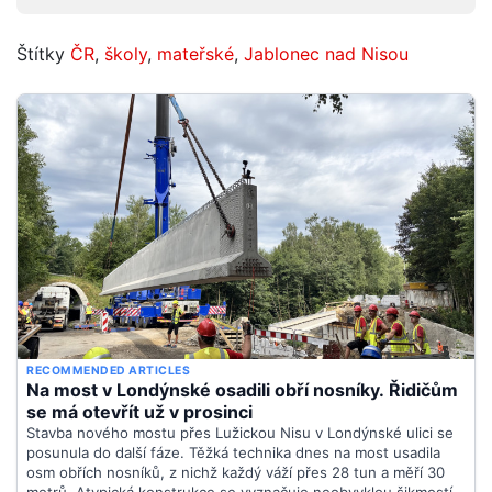
Štítky
ČR
,
školy
,
mateřské
,
Jablonec nad Nisou