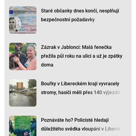
Staré občanky dnes končí, nesplňují
bezpečnostní požadavky
Zázrak v Jablonci: Malá fenečka
přežila půl roku na ulici a už je zpátky
doma
Bouřky v Libereckém kraji vyvracely
stromy, hasiči měli přes 140 výjezdů
Poznáváte ho? Policisté hledají
důležitého svědka vloupání v Liberci