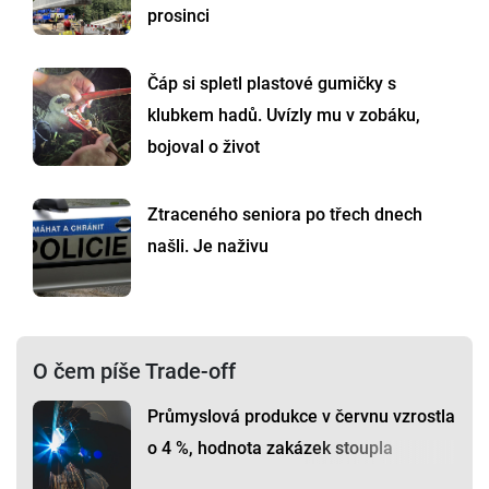
prosinci
Čáp si spletl plastové gumičky s
klubkem hadů. Uvízly mu v zobáku,
bojoval o život
Ztraceného seniora po třech dnech
našli. Je naživu
O čem píše Trade-off
Průmyslová produkce v červnu vzrostla
o 4 %, hodnota zakázek stoupla