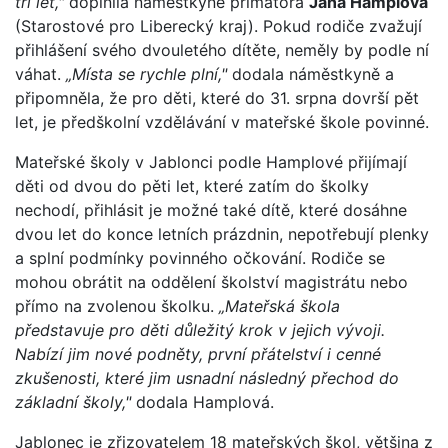
tří let,"
doplnila náměstkyně primátora
Jana Hamplová
(Starostové pro Liberecký kraj). Pokud rodiče zvažují
přihlášení svého dvouletého dítěte, neměly by podle ní
váhat.
„Místa se rychle plní,"
dodala náměstkyně a
připomněla, že pro děti, které do 31. srpna dovrší pět
let, je předškolní vzdělávání v mateřské škole povinné.
Mateřské školy v Jablonci podle Hamplové přijímají
děti od dvou do pěti let, které zatím do školky
nechodí, přihlásit je možné také dítě, které dosáhne
dvou let do konce letních prázdnin, nepotřebují plenky
a splní podmínky povinného očkování. Rodiče se
mohou obrátit na oddělení školství magistrátu nebo
přímo na zvolenou školku.
„Mateřská škola
představuje pro děti důležitý krok v jejich vývoji.
Nabízí jim nové podněty, první přátelství i cenné
zkušenosti, které jim usnadní následný přechod do
základní školy,"
dodala Hamplová.
Jablonec je zřizovatelem 18 mateřských škol, většina z