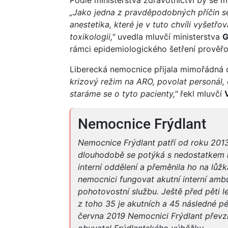
„Jako jedna z pravděpodobných příčin se
anestetika, které je v tuto chvíli vyšetř
toxikologii,"
uvedla mluvčí ministerstva
G
rámci epidemiologického šetření prověřov
Liberecká nemocnice přijala mimořádná 
krizový režim na ARO, povolat personál,
staráme se o tyto pacienty,"
řekl mluvčí
Nemocnice Frýdlant
Nemocnice Frýdlant patří od roku 2013
dlouhodobě se potýká s nedostatkem l
interní oddělení a přeměnila ho na lůž
nemocnici fungovat akutní interní ambu
pohotovostní službu. Ještě před pěti le
z toho 35 je akutních a 45 následné p
června 2019 Nemocnici Frýdlant převzít
obyvatel Frýdlantského výběžku.