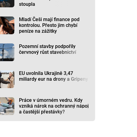
stoupla
Mladí Češi mají finance pod
kontrolou. Přesto jim chybí
peníze na zážitky
Pozemní stavby podpořily
červnový růst stavebnictví
EU uvolnila Ukrajině 3,47
miliardy eur na drony a Gripeny
Práce v úmorném vedru. Kdy
vzniká nárok na ochranný nápoj
a častější přestávky?