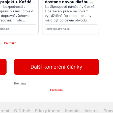
Premium
Další komerční články
Premium
romí
O Drbně
Etický kodex
Kontakt
Inzerce
Prác