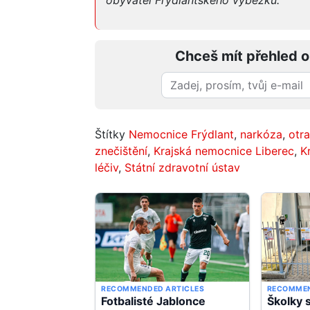
Chceš mít přehled o
Štítky
Nemocnice Frýdlant
,
narkóza
,
otr
znečištění
,
Krajská nemocnice Liberec
,
K
léčiv
,
Státní zdravotní ústav