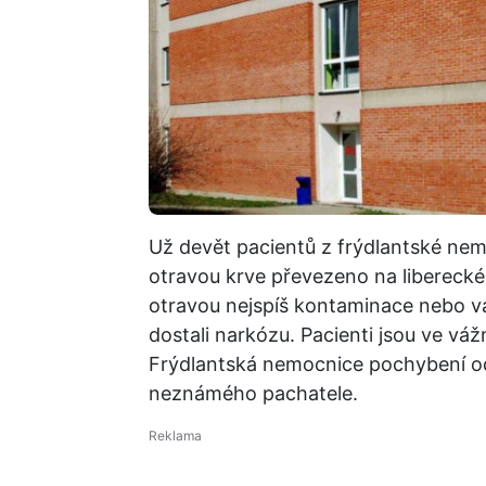
Už devět pacientů z frýdlantské nem
otravou krve převezeno na liberecké 
otravou nejspíš kontaminace nebo vad
dostali narkózu. Pacienti jsou ve vá
Frýdlantská nemocnice pochybení od
neznámého pachatele.