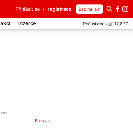
Přihlásit se
/
registrace
Bez reklam
Počasí dnes
12,8 °C
akcí
Inzerce
i spletl plastové gumičky s klubkem hadů. Uvízly mu v zobáku, bojov
Premium
oznámení