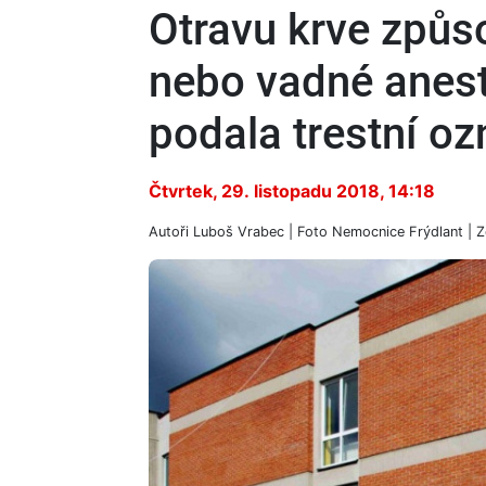
Otravu krve způs
nebo vadné anes
podala trestní o
Čtvrtek, 29. listopadu 2018, 14:18
Autoři
Luboš Vrabec
| Foto
Nemocnice Frýdlant
| Z