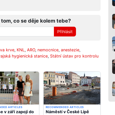
 tom, co se děje kolem tebe?
Přihlásit
ava krve
,
KNL
,
ARO
,
nemocnice
,
anestezie
,
rajská hygienická stanice
,
Státní ústav pro kontrolu