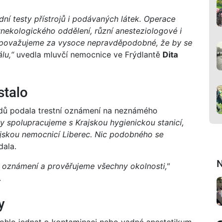
ní testy přístrojů i podávaných látek. Operace
nekologického oddělení, různí anesteziologové i
o považujeme za vysoce nepravděpodobné, že by se
lu,“
uvedla mluvčí nemocnice ve Frýdlantě
Dita
stalo
dů podala trestní oznámení na neznámého
iny spolupracujeme s Krajskou hygienickou stanicí,
ajskou nemocnicí Liberec. Nic podobného se
ala.
N
e oznámení a prověřujeme všechny okolnosti,"
.
y
mohlo jednat o kontaminaci nebo vadné anestetikum.