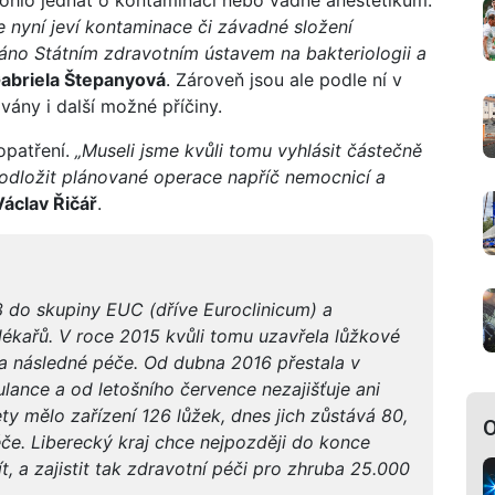
 nyní jeví kontaminace či závadné složení
ováno Státním zdravotním ústavem na bakteriologii a
abriela Štepanyová
. Zároveň jsou ale podle ní v
ány i další možné příčiny.
opatření.
„Museli jsme kvůli tomu vyhlásit částečně
 odložit plánované operace napříč nemocnicí a
Václav Řičář
.
 do skupiny EUC (dříve Euroclinicum) a
ékařů. V roce 2015 kvůli tomu uzavřela lůžkové
ka následné péče. Od dubna 2016 přestala v
lance a od letošního července nezajišťuje ani
ty mělo zařízení 126 lůžek, dnes jich zůstává 80,
O
éče. Liberecký kraj chce nejpozději do konce
, a zajistit tak zdravotní péči pro zhruba 25.000