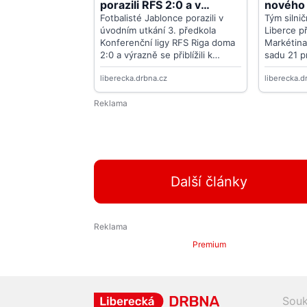
Další články
Premium
Souk