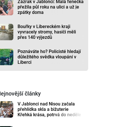
Zázrak v Jablonci: Malá fenečka
přežila půl roku na ulici a už je
zpátky doma
Bouřky v Libereckém kraji
vyvracely stromy, hasiči měli
přes 140 výjezdů
Poznáváte ho? Policisté hledají
důležitého svědka vloupání v
Liberci
ejnovější články
V Jablonci nad Nisou začala
přehlídka skla a bižuterie
Křehká krása, potrvá do neděle