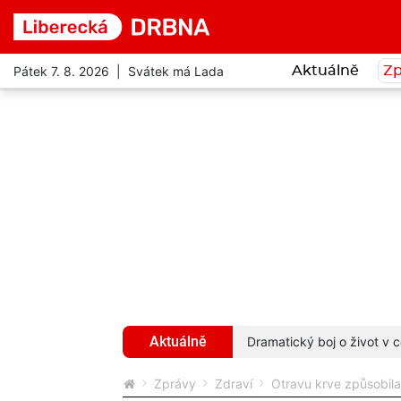
Pátek 7. 8. 2026 | Svátek má Lada
Aktuálně
Zp
Aktuálně
hyba ho stála život
více...
Dramatický boj o život v c
Zprávy
Zdraví
Otravu krve způsobil