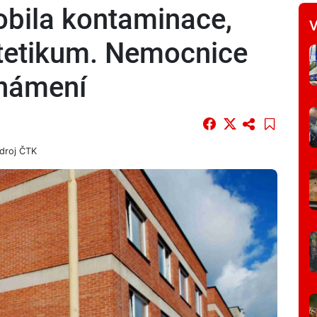
obila kontaminace,
V
tetikum. Nemocnice
známení
droj
ČTK