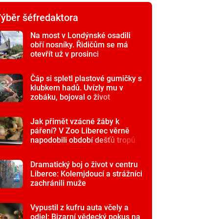
ýběr šéfredaktora
Na most v Londýnské osadili
obří nosníky. Řidičům se má
otevřít už v prosinci
Čáp si spletl plastové gumičky s
klubkem hadů. Uvízly mu v
zobáku, bojoval o život
Jak přimět vzácné žáby k
páření? V Zoo Liberec věrně
napodobili období dešťů tropů
Dramatický boj o život v centru
Liberce: Kolemjdoucí a strážníci
zachránili muže
Vypustil z kufru auta včely a
odjel: Bizarní vědecký pokus na