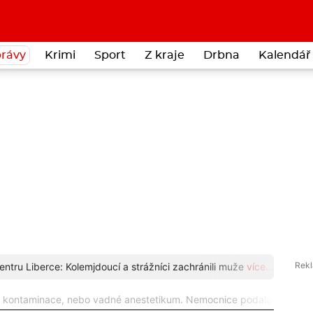
rávy
Krimi
Sport
Z kraje
Drbna
Kalendář 
entru Liberce: Kolemjdoucí a strážníci zachránili muže
více...
Čáp s
a kontaminace, nebo vadné anestetikum. Nemocnice podala trestní 