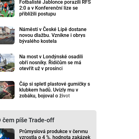
Fotbalisté Jablonce porazili RFS
2:0 a v Konferenční lize se
přiblížili postupu
Náměstí v České Lípě dostane
novou dlažbu. Vznikne i obrys
bývalého kostela
Na most v Londýnské osadili
obří nosníky. Řidičům se má
otevřít už v prosinci
Čáp si spletl plastové gumičky s
klubkem hadů. Uvízly mu v
zobáku, bojoval o život
 čem píše Trade-off
Průmyslová produkce v červnu
vzrostla o 4 %, hodnota zakázek