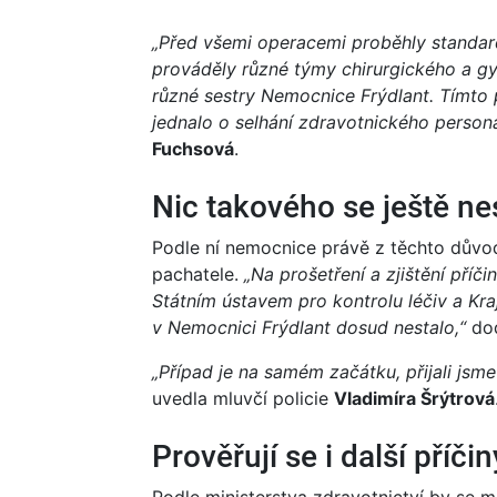
„Před všemi operacemi proběhly standard
prováděly různé týmy chirurgického a gy
různé sestry Nemocnice Frýdlant. Tímt
jednalo o selhání zdravotnického personá
Fuchsová
.
Nic takového se ještě ne
Podle ní nemocnice právě z těchto důvo
pachatele.
„Na prošetření a zjištění příč
Státním ústavem pro kontrolu léčiv a Kr
v Nemocnici Frýdlant dosud nestalo,“
dod
„Případ je na samém začátku, přijali jsm
uvedla mluvčí policie
Vladimíra Šrýtrová
Prověřují se i další příčin
Podle ministerstva zdravotnictví by se 