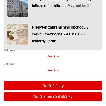
milionu lidí. Nový přijde i do výdejního
boxu
Bydlení Čechů v budoucnosti?
Směřujeme k menším multifunkčním
prostorům
ČNB ponechala sazby beze změny,
inflace má krátkodobě vzrůst ke 3 %
Přebytek zahraničního obchodu v
červnu meziročně klesl na 15,5
miliardy korun