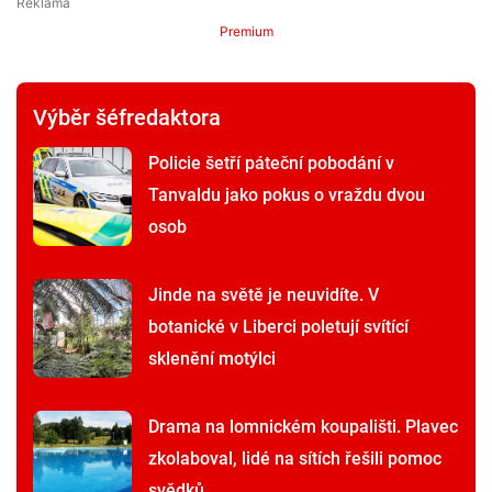
Přidat komentář
Premium
Premium
Výběr šéfredaktora
Policie šetří páteční pobodání v
Tanvaldu jako pokus o vraždu dvou
osob