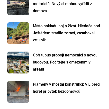
Nejnovější články
Hygienici zakázali koupání v
Hamerském jezeře
Řidičák letos propadne 284 tisícům
motoristů. Nový si mohou vyřídit z
domova
Místo pokladu boj o život. Hledače pod
Ještědem zradilo zdraví, zasahoval i
vrtulník