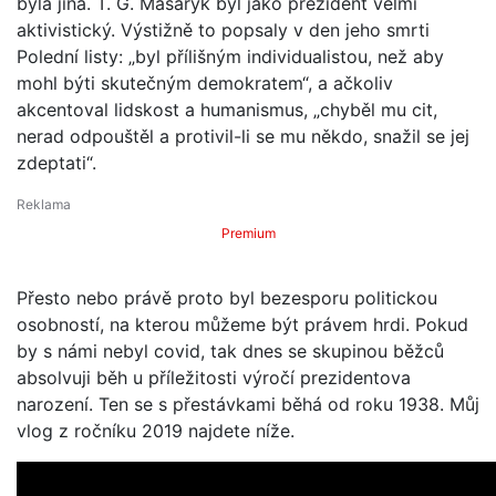
byla jiná. T. G. Masaryk byl jako prezident velmi
aktivistický. Výstižně to popsaly v den jeho smrti
Polední listy: „byl přílišným individualistou, než aby
mohl býti skutečným demokratem“, a ačkoliv
akcentoval lidskost a humanismus, „chyběl mu cit,
nerad odpouštěl a protivil-li se mu někdo, snažil se jej
zdeptati“.
Premium
Přesto nebo právě proto byl bezesporu politickou
osobností, na kterou můžeme být právem hrdi. Pokud
by s námi nebyl covid, tak dnes se skupinou běžců
absolvuji běh u příležitosti výročí prezidentova
narození. Ten se s přestávkami běhá od roku 1938. Můj
vlog z ročníku 2019 najdete níže.