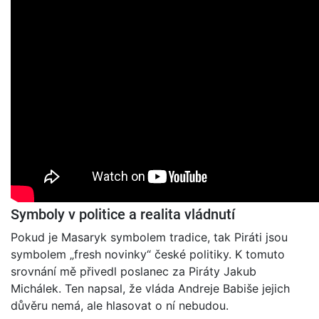
Symboly v politice a realita vládnutí
Pokud je Masaryk symbolem tradice, tak Piráti jsou
symbolem „fresh novinky“ české politiky. K tomuto
srovnání mě přivedl poslanec za Piráty Jakub
Michálek. Ten napsal, že vláda Andreje Babiše jejich
důvěru nemá, ale hlasovat o ní nebudou.