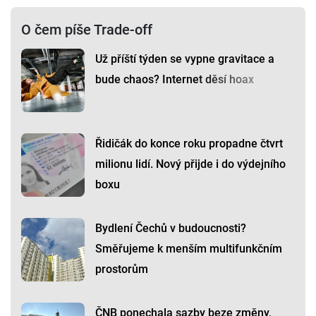
Obří tubus propojí nemocnici s novou
budovou. Počítejte s omezením v
areálu
Plameny v mostní konstrukci: V Liberci
hořel příbytek bezdomovců
O čem píše Trade-off
Už příští týden se vypne gravitace a
bude chaos? Internet děsí hoax
Řidičák do konce roku propadne čtvrt