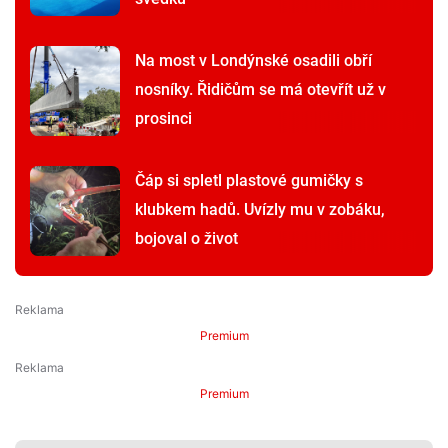
Jinde na světě je neuvidíte. V
botanické v Liberci poletují svítící
sklenění motýlci
Drama na lomnickém koupališti. Plavec
zkolaboval, lidé na sítích řešili pomoc
svědků
Na most v Londýnské osadili obří
nosníky. Řidičům se má otevřít už v
prosinci
Čáp si spletl plastové gumičky s