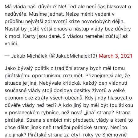
Má vláda naši důvěru? Ne! Teď ale není čas hlasovat o
nedůvěře. Musíme jednat. Nelze měnit vedení v
průběhu největší zdravotní krize novodobých dějin.
Nastal by ještě větší chaos a nástup vlády bez důvěry
k moci. Karty jsou dané. S vládou nemehel zúčtují až
voliči.
— Jakub Michálek (@JakubMichalek19)
March 3, 2021
Jako bývalý politik z tradiční strany bych měl tomu
pirátskému oportunismu rozumět. Přiznejme si ale, že
situace je jiná. Nebývale kritická. Každý den vládnutí
současné vlády stojí doslova desítky životů a velké
ekonomické ztráty všech občanů. Kdy jindy hlasovat o
důvěře vlády než teď? A kdo jiný by měl být tou štikou
v poslaneckém rybníce, než nová „jiná“ strana? Strana
pirátská. Strana s ambicí mít předsedu vlády a která to
chce dělat jinak než tradiční politické strany. Není to
ale jinak? Pirátská strana za čtyři roky ve Sněmovně