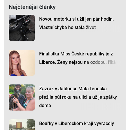
klubkem hadů. Uvízly mu v zobáku,
bojoval o život
Premium
Premium
Nejčtenější články
Novou motorku si užil jen pár hodin.
Vlastní chyba ho stála život
Finalistka Miss České republiky je z