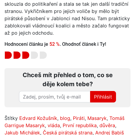
sklouzla do politikaření a stala se tak jen další tradiční
stranou. Vykřičníkem pro jejich voliče by mělo být
pirátské působení v Jablonci nad Nisou. Tam prakticky
zablokovali vládnoucí koalici a město začalo fungovat
až po jejich odchodu.
Hodnocení článku je
52 %
. Ohodnoť článek i Ty!
Chceš mít přehled o tom, co se
děje kolem tebe?
Přihlásit
Štítky
Edvard Kožušník
,
blog
,
Piráti
,
Masaryk
,
Tomáš
Garrigue Masaryk
,
vláda
,
První republika
,
důvěra
,
Jakub Michálek
,
Česká pirátská strana
,
Andrej Babiš