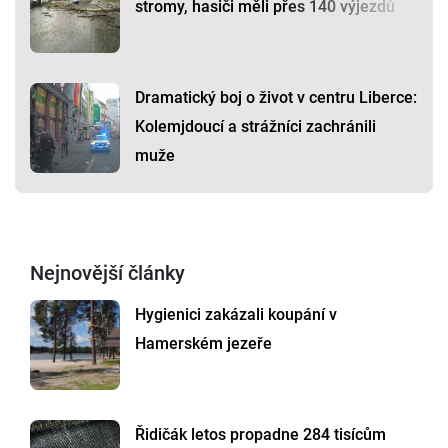
Liberce. Ženy nejsou na ozdobu, říká
Zázrak v Jablonci: Malá fenečka
přežila půl roku na ulici a už je zpátky
doma
Bouřky v Libereckém kraji vyvracely
stromy, hasiči měli přes 140 výjezdů
Dramatický boj o život v centru Liberce:
Kolemjdoucí a strážníci zachránili
muže