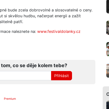
upné bude zcela dobrovolné a slosovatelné o ceny.
out si skvělou hudbu, načerpat energii a zažít
itelně patří.
ormace naleznete na:
www.festivaldolanky.cz
 tom, co se děje kolem tebe?
Přihlásit
O
Premium