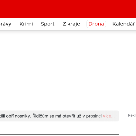
rávy
Krimi
Sport
Z kraje
Drbna
Kalendář 
li obří nosníky. Řidičům se má otevřít už v prosinci
více...
Znáte