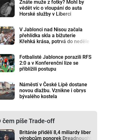
Znáte muže z fotky? Mohl by
vědět víc o vloupání do auta
Horské služby v Liberci
V Jablonci nad Nisou začala
přehlídka skla a bižuterie
Křehká krása, potrvá do neděle
Fotbalisté Jablonce porazili RFS
2:0 a v Konferenční lize se
přiblížili postupu
Náměstí v České Lípě dostane
novou dlažbu. Vznikne i obrys
bývalého kostela
 čem píše Trade-off
Británie přidělí 8,4 miliardy liber
výrobcům ponorek Dreadnought