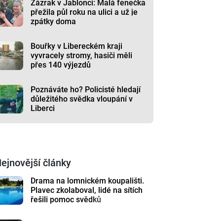
Zázrak v Jablonci: Malá fenečka
přežila půl roku na ulici a už je
zpátky doma
Bouřky v Libereckém kraji
vyvracely stromy, hasiči měli
přes 140 výjezdů
Poznáváte ho? Policisté hledají
důležitého svědka vloupání v
Liberci
ejnovější články
Drama na lomnickém koupališti.
Plavec zkolaboval, lidé na sítích
řešili pomoc svědků