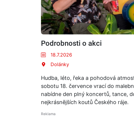
Podrobnosti o akci
18.7.2026
Dolánky
Hudba, léto, řeka a pohodová atmosf
sobotu 18. července vrací do maleb
nabídne den plný koncertů, tance, do
nejkrásnějších koutů Českého ráje.