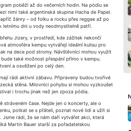
rogram poběží až do večerních hodin. Na pódiu se
ezi nimi také argentinská skupina Hacha de Papel.
apříč žánry – od folku a rocku přes reggae až po
k letnímu dni u vody neodmyslitelně patří.
břehu Jizery, v prostředí, kde zážitek nekončí
vá atmosféra kempu vytvářejí ideální kulisu pro
n tak na dece pod stromy. Návštěvníci mohou využít
ici bude také možnost přespání přímo v kempu.
vení a osvěžení po celý den.
o mají rádi aktivní zábavu. Připraveny budou tvořivé
lezecká stěna. Milovníci pohybu si mohou vyzkoušet
tival i trochu jinak než jen zpoza pódia.
N
ě stráveném čase. Nejde jen o koncerty, ale o
ku, potkat se s přáteli, poznat nové lidi a užít si
. Jsme rádi, že se nám daří vytvářet akci, která
říká Martin Bauer starší za pořadatelskou