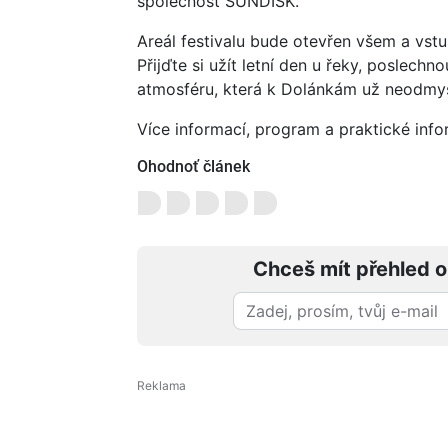
společnost SUNDISK.
Areál festivalu bude otevřen všem a vst
Přijďte si užít letní den u řeky, poslechn
atmosféru, která k Dolánkám už neodmysl
Více informací, program a praktické inf
Ohodnoť článek
Chceš mít přehled o