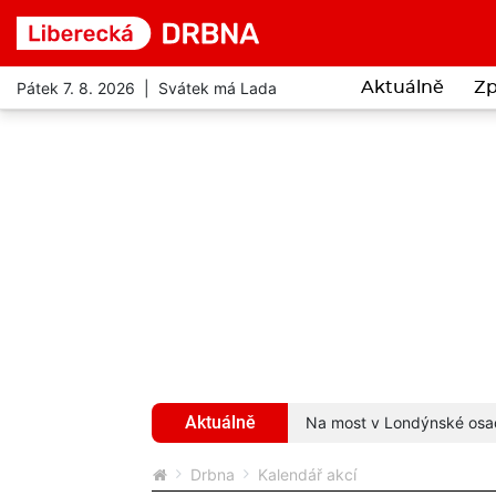
Pátek 7. 8. 2026 | Svátek má Lada
Aktuálně
Zp
Aktuálně
. Uvízly mu v zobáku, bojoval o život
více...
Na most v Londýnské osadi
Drbna
Kalendář akcí