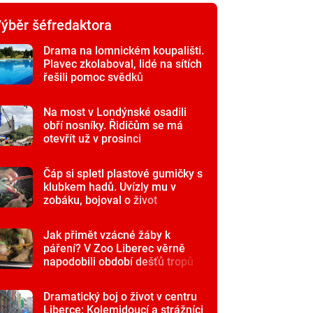
ýběr šéfredaktora
Drama na lomnickém koupališti.
Plavec zkolaboval, lidé na sítích
řešili pomoc svědků
Na most v Londýnské osadili
obří nosníky. Řidičům se má
otevřít už v prosinci
Čáp si spletl plastové gumičky s
klubkem hadů. Uvízly mu v
zobáku, bojoval o život
Jak přimět vzácné žáby k
páření? V Zoo Liberec věrně
napodobili období dešťů tropů
Dramatický boj o život v centru
Liberce: Kolemjdoucí a strážníci