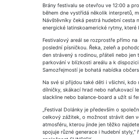
Brány festivalu se otevřou ve 12:00 a p
během dne vystřídá několik interpretů, m
Návštěvníky čeká pestrá hudební cesta n
energické latinskoamerické rytmy, které 
Festivalový areál se rozprostře přímo na 
poslední písničkou. Řeka, zeleň a pohodo
den strávený s rodinou, přáteli nebo je
parkování v blízkosti areálu a k dispoz
Samozřejmostí je bohatá nabídka občerst
Na své si přijdou také děti i všichni, kd
dílničky, skákací hrad nebo nafukovací 
slackline nebo balance-board a užít si fes
„Festival Dolánky je především o společn
celkový zážitek, o možnost strávit den ven
atmosféru, kterou jinde jen těžko najdete
spojuje různé generace i hudební styly,“ 