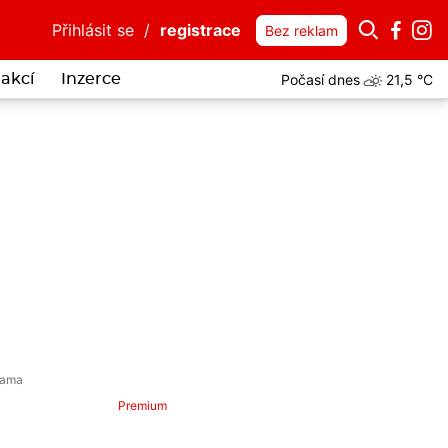
Přihlásit se
/
registrace
Bez reklam
Počasí dnes
21,5 °C
akcí
Inzerce
 muže z fotky? Mohl by vědět víc o vloupání do auta Horské služby 
Premium