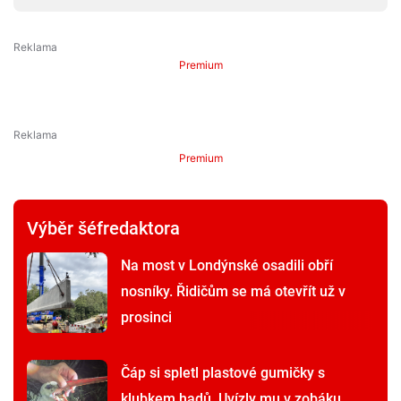
Premium
Premium
Výběr šéfredaktora
Na most v Londýnské osadili obří
nosníky. Řidičům se má otevřít už v
prosinci
Čáp si spletl plastové gumičky s
klubkem hadů. Uvízly mu v zobáku,