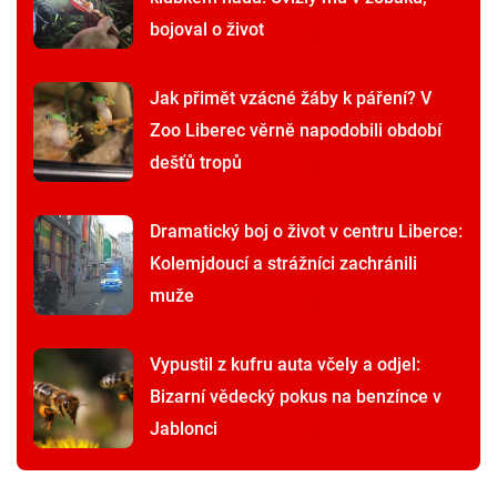
bojoval o život
Jak přimět vzácné žáby k páření? V
Zoo Liberec věrně napodobili období
dešťů tropů
Dramatický boj o život v centru Liberce:
Kolemjdoucí a strážníci zachránili
muže
Vypustil z kufru auta včely a odjel:
Bizarní vědecký pokus na benzínce v
Jablonci