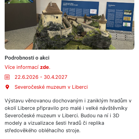
Podrobnosti o akci
Více informací
zde
.
22.6.2026 - 30.4.2027
Severočeské muzeum v Liberci
Výstavu věnovanou dochovaným i zaniklým hradům v
okolí Liberce připravilo pro malé i velké návštěvníky
Severočeské muzeum v Liberci. Budou na ní i 3D
modely a vizualizace šesti hradů či replika
středověkého obléhacího stroje.