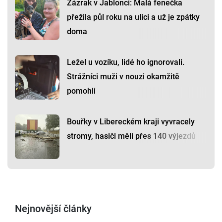
Zázrak v Jablonci: Malá fenečka
přežila půl roku na ulici a už je zpátky
doma
Ležel u vozíku, lidé ho ignorovali.
Strážníci muži v nouzi okamžitě
pomohli
Bouřky v Libereckém kraji vyvracely
stromy, hasiči měli přes 140 výjezdů
Nejnovější články