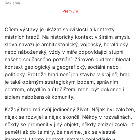
Premium
Cílem výstavy je ukázat souvislosti a kontexty
místních hradů. Na historický kontext v širším smyslu
slova navazuje architektonický, vojenský, heraldický
nebo náboženský, vždy v míře odpovídající stupni
našeho současného poznání. Zároveň budeme hledat
kontext geologický a geografický, sociální nebo i
politický. Protože hrad není jen stavba v krajině, hrad
je také opěrným strategickým bodem, správním
centrem, obydlím a útočištěm, mohl být dokonce i
sídlem náboženské komunity.
Každý hrad má svůj jedinečný život. Nějak byl založen,
nějak se rozvíjel a nějak skončil. Někdy v rozvalinách,
někdy se proměnil v jiný objekt, někdy zmizel zcela i z
paměti až do té míry, že nevíme, jak se vlastně
jmenoval. I tento kontext výstava zohledňuje v