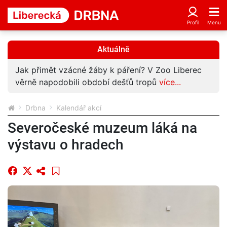
Aktuálně
Jak přimět vzácné žáby k páření? V Zoo Liberec
věrně napodobili období dešťů tropů
více...
Drbna
Kalendář akcí
Severočeské muzeum láká na
výstavu o hradech