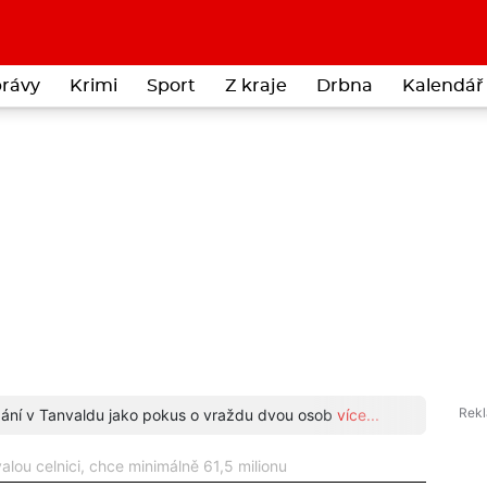
rávy
Krimi
Sport
Z kraje
Drbna
Kalendář 
odání v Tanvaldu jako pokus o vraždu dvou osob
více...
Neuvěř
lou celnici, chce minimálně 61,5 milionu