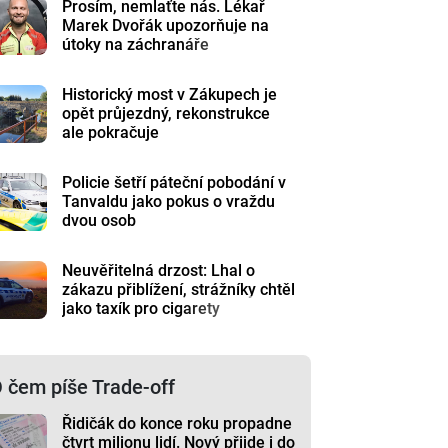
Prosím, nemlaťte nás. Lékař
Marek Dvořák upozorňuje na
útoky na záchranáře
Historický most v Zákupech je
opět průjezdný, rekonstrukce
ale pokračuje
Policie šetří páteční pobodání v
Tanvaldu jako pokus o vraždu
dvou osob
Neuvěřitelná drzost: Lhal o
zákazu přiblížení, strážníky chtěl
jako taxík pro cigarety
 čem píše Trade-off
Řidičák do konce roku propadne
čtvrt milionu lidí. Nový přijde i do