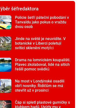
ýběr šéfredaktora
Policie šetří páteční pobodání v
Tanvaldu jako pokus o vraždu
dvou osob
Jinde na světě je neuvidíte. V
botanické v Liberci poletují
svítící sklenění motýlci
Drama na lomnickém koupališti.
Plavec zkolaboval, lidé na sítích
řešili pomoc svědků
Na most v Londýnské osadili
obří nosníky. Řidičům se má
otevřít už v prosinci
Čáp si spletl plastové gumičky s
klubkem hadů. Uvízly mu v