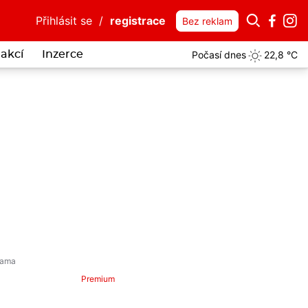
Přihlásit se
/
registrace
Bez reklam
Počasí dnes
22,8 °C
akcí
Inzerce
itelná drzost: Lhal o zákazu přiblížení, strážníky chtěl jako taxík pr
Premium