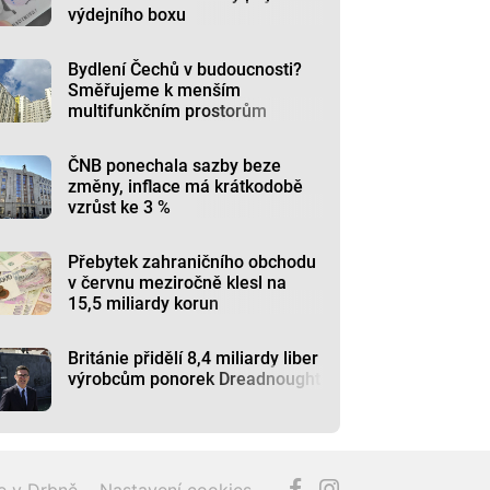
výdejního boxu
Bydlení Čechů v budoucnosti?
Směřujeme k menším
multifunkčním prostorům
ČNB ponechala sazby beze
změny, inflace má krátkodobě
vzrůst ke 3 %
Přebytek zahraničního obchodu
v červnu meziročně klesl na
15,5 miliardy korun
Británie přidělí 8,4 miliardy liber
výrobcům ponorek Dreadnought