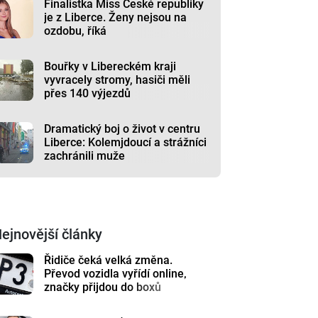
Finalistka Miss České republiky
je z Liberce. Ženy nejsou na
ozdobu, říká
Bouřky v Libereckém kraji
vyvracely stromy, hasiči měli
přes 140 výjezdů
Dramatický boj o život v centru
Liberce: Kolemjdoucí a strážníci
zachránili muže
ejnovější články
Řidiče čeká velká změna.
Převod vozidla vyřídí online,
značky přijdou do boxů