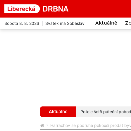
Sobota 8. 8. 2026 | Svátek má Soběslav
Aktuálně
Zp
Aktuálně
ny i vstupné za 122 korun
více...
Policie šetří páteční pob
Harrachov se podruhé pokouší prodat býva