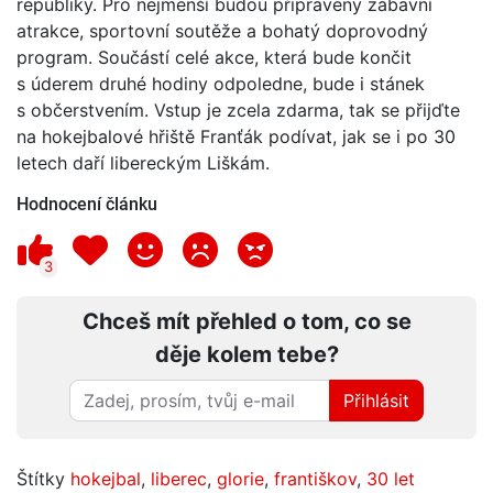
republiky. Pro nejmenší budou připraveny zábavní
atrakce, sportovní soutěže a bohatý doprovodný
program. Součástí celé akce, která bude končit
s úderem druhé hodiny odpoledne, bude i stánek
s občerstvením. Vstup je zcela zdarma, tak se přijďte
na hokejbalové hřiště Franťák podívat, jak se i po 30
letech daří libereckým Liškám.
Hodnocení článku
3
Chceš mít přehled o tom, co se
děje kolem tebe?
Přihlásit
Štítky
hokejbal
,
liberec
,
glorie
,
františkov
,
30 let