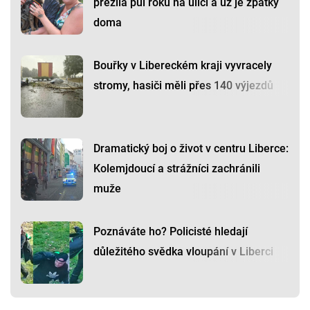
přežila půl roku na ulici a už je zpátky
doma
Bouřky v Libereckém kraji vyvracely
stromy, hasiči měli přes 140 výjezdů
Dramatický boj o život v centru Liberce:
Kolemjdoucí a strážníci zachránili
muže
Poznáváte ho? Policisté hledají
důležitého svědka vloupání v Liberci