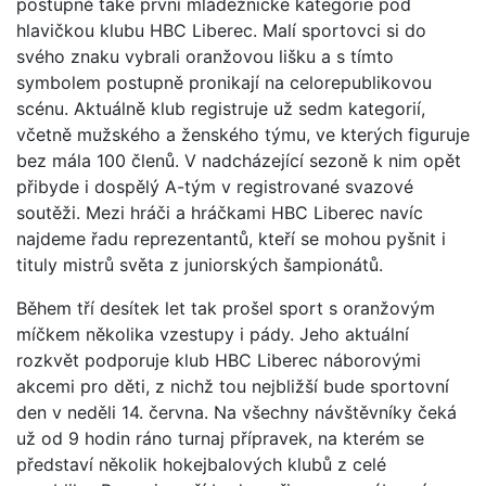
postupně také první mládežnické kategorie pod
hlavičkou klubu HBC Liberec. Malí sportovci si do
svého znaku vybrali oranžovou lišku a s tímto
symbolem postupně pronikají na celorepublikovou
scénu. Aktuálně klub registruje už sedm kategorií,
včetně mužského a ženského týmu, ve kterých figuruje
bez mála 100 členů. V nadcházející sezoně k nim opět
přibyde i dospělý A-tým v registrované svazové
soutěži. Mezi hráči a hráčkami HBC Liberec navíc
najdeme řadu reprezentantů, kteří se mohou pyšnit i
tituly mistrů světa z juniorských šampionátů.
Během tří desítek let tak prošel sport s oranžovým
míčkem několika vzestupy i pády. Jeho aktuální
rozkvět podporuje klub HBC Liberec náborovými
akcemi pro děti, z nichž tou nejbližší bude sportovní
den v neděli 14. června. Na všechny návštěvníky čeká
už od 9 hodin ráno turnaj přípravek, na kterém se
představí několik hokejbalových klubů z celé