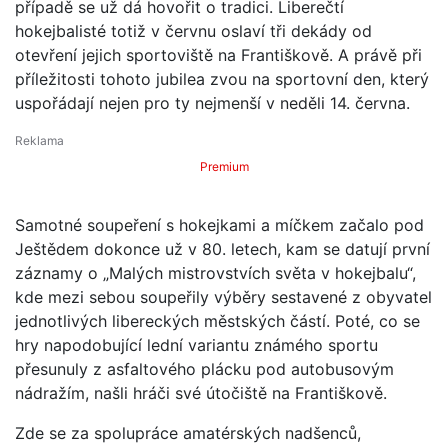
případě se už dá hovořit o tradici. Liberečtí
hokejbalisté totiž v červnu oslaví tři dekády od
otevření jejich sportoviště na Františkově. A právě při
příležitosti tohoto jubilea zvou na sportovní den, který
uspořádají nejen pro ty nejmenší v neděli 14. června.
Premium
Samotné soupeření s hokejkami a míčkem začalo pod
Ještědem dokonce už v 80. letech, kam se datují první
záznamy o „Malých mistrovstvích světa v hokejbalu“,
kde mezi sebou soupeřily výběry sestavené z obyvatel
jednotlivých libereckých městských částí. Poté, co se
hry napodobující lední variantu známého sportu
přesunuly z asfaltového plácku pod autobusovým
nádražím, našli hráči své útočiště na Františkově.
Zde se za spolupráce amatérských nadšenců,