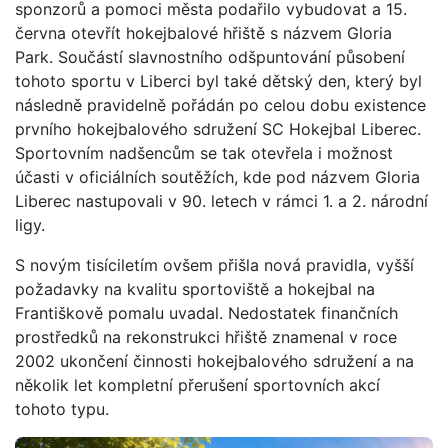
sponzorů a pomoci města podařilo vybudovat a 15.
června otevřít hokejbalové hřiště s názvem Gloria
Park. Součástí slavnostního odšpuntování působení
tohoto sportu v Liberci byl také dětský den, který byl
následně pravidelně pořádán po celou dobu existence
prvního hokejbalového sdružení SC Hokejbal Liberec.
Sportovním nadšencům se tak otevřela i možnost
účasti v oficiálních soutěžích, kde pod názvem Gloria
Liberec nastupovali v 90. letech v rámci 1. a 2. národní
ligy.
S novým tisíciletím ovšem přišla nová pravidla, vyšší
požadavky na kvalitu sportoviště a hokejbal na
Františkově pomalu uvadal. Nedostatek finančních
prostředků na rekonstrukci hřiště znamenal v roce
2002 ukončení činnosti hokejbalového sdružení a na
několik let kompletní přerušení sportovních akcí
tohoto typu.