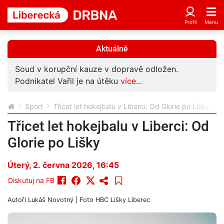
Aktuálně
Soud v korupční kauze v dopravě odložen.
Podnikatel Vařil je na útěku
více...
Sport
Třicet let hokejbalu v Liberci: Od Glorie po Lišky
Třicet let hokejbalu v Liberci: Od
Glorie po Lišky
Úterý, 2. června 2026, 16:45
Diskutuj na FB
Autoři
Lukáš Novotný
| Foto
HBC Lišky Liberec