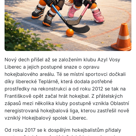
Nový dech přišel až se založením klubu Azyl Vosy
Liberec a jejich postupné snaze o opravu
hokejbalového areálu. Té se místní sportovci dočkali
díky liberecké Teplárně, která dodala potřebné
prostředky na rekonstrukci a od roku 2012 se tak na
Františkově opět začal hrát hokejbal. Z přátelských
zápasů mezi několika kluby postupně vznikla Oblastní
neregistrovaná hokejbalová liga, kterou zastřešil nově
vzniklý Hokejbalový spolek Liberec.
Od roku 2017 se k dospělým hokejbalistům přidaly