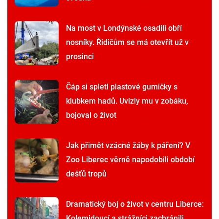
Na most v Londýnské osadili obří
nosníky. Řidičům se má otevřít už v
prosinci
Čáp si spletl plastové gumičky s
klubkem hadů. Uvízly mu v zobáku,
bojoval o život
Jak přimět vzácné žáby k páření? V
Zoo Liberec věrně napodobili období
dešťů tropů
Dramatický boj o život v centru Liberce:
Kolemjdoucí a strážníci zachránili