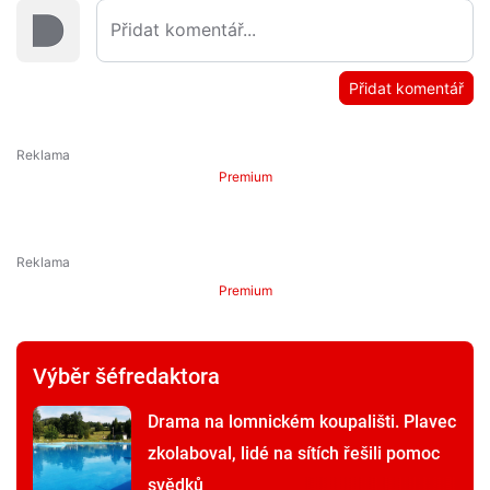
Přidat komentář
Premium
Premium
Výběr šéfredaktora
Drama na lomnickém koupališti. Plavec
zkolaboval, lidé na sítích řešili pomoc
svědků