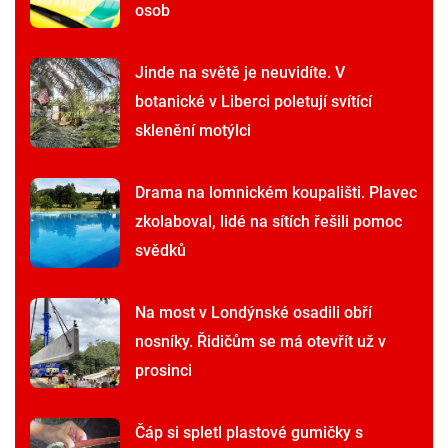
osob
Jinde na světě je neuvidíte. V
botanické v Liberci poletují svítící
sklenění motýlci
Drama na lomnickém koupališti. Plavec
zkolaboval, lidé na sítích řešili pomoc
svědků
Na most v Londýnské osadili obří
nosníky. Řidičům se má otevřít už v
prosinci
Čáp si spletl plastové gumičky s