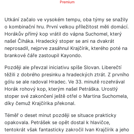
Premium
Utkání začalo ve vysokém tempu, oba týmy se snažily
o kombinační hru. První velkou příležitost měli domácí.
Horákův přímý kop vrátil do vápna Suchomel, který
našel Čiháka. Hradecký stoper se ani na dvakrát
neprosadil, nejprve zasáhnul Krajčírik, kterého poté na
brankové čáře zastoupil Kayondo.
Později ale převzal iniciativu spíše Slovan. Liberečtí
těžili z dobrého presinku a hradeckých ztrát. Z prvního
gólu se ale radoval Hradec. Ve 33. minutě rozehrával
Horák rohový kop, kterým našel Petráška. Urostlý
stoper své zakončení ještě otřel o Martina Suchomela,
díky čemuž Krajčírika překonal.
Téměř o deset minut později se situace prakticky
opakovala. Petrášek se opět dostal k hlavičce,
tentokrát však fantasticky zakročil Ivan Krajčírik a jeho