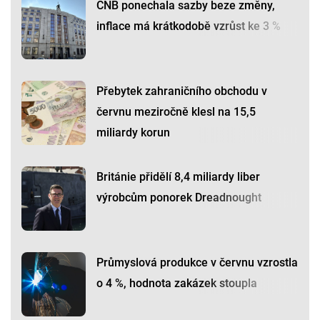
ČNB ponechala sazby beze změny,
inflace má krátkodobě vzrůst ke 3 %
Přebytek zahraničního obchodu v
červnu meziročně klesl na 15,5
miliardy korun
Británie přidělí 8,4 miliardy liber
výrobcům ponorek Dreadnought
Průmyslová produkce v červnu vzrostla
o 4 %, hodnota zakázek stoupla