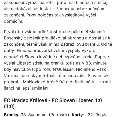
zakončení vyrazil na roh. I poté hrál Liberec na míči,
ale nedokázal se dostat k žádnému nebezpečnému
zakončení. První poločas tak výsledkově vyšel
domácím.
První obrovskou příležitost druhé půle měl Mahmić.
Bosenský záložník prokličkoval obranou a dostal se k
zakončení, těsně však minul Zadražilovu branku. Od té
doby Hradec předváděl velmi vyspělý výkon,
nepouštěl Slovan k žádné nebezpečné střele. Poprvé
vyslal Liberec střelu na branku totiž až v 83. minutě,
kdy hlavičkoval po rohu N'Guessan. Nic jiného však
Votroci libereckým fotbalistům nedovolili. Slovan tak
prohrál v Malšovické Aréně 0:1 a definitivně tak ztratil
šanci na lepší umístění.
FC Hradec Králové - FC Slovan Liberec 1:0
(1:0)
Branky
: 33. Suchomel (Petrášek)
Karty
: 22. Regža