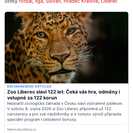
Štítky
fotbal
,
liga
,
Slovan
,
Hradec Králové
,
Liberec