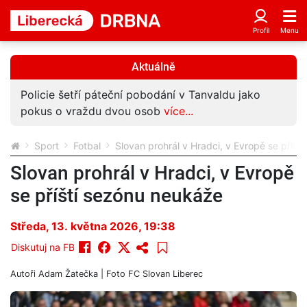
Aktuálně
Policie šetří páteční pobodání v Tanvaldu jako
pokus o vraždu dvou osob
více...
Sport
Fotbal
Slovan prohrál v Hradci, v Evropě se příšt
Slovan prohrál v Hradci, v Evropě
se příští sezónu neukáže
Středa, 13. května 2026, 19:38
Diskutuj na FB
Autoři
Adam Žatečka
| Foto
FC Slovan Liberec