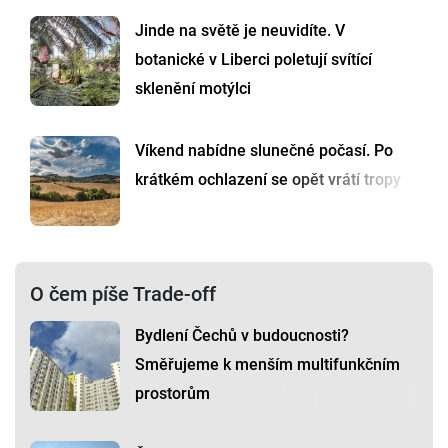
Jinde na světě je neuvidíte. V
botanické v Liberci poletují svítící
sklenění motýlci
Víkend nabídne slunečné počasí. Po
krátkém ochlazení se opět vrátí tropy
O čem píše Trade-off
Bydlení Čechů v budoucnosti?
Směřujeme k menším multifunkčním
prostorům