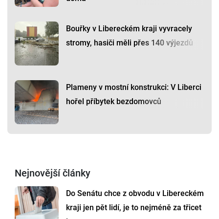
Bouřky v Libereckém kraji vyvracely
stromy, hasiči měli přes 140 výjezdů
Plameny v mostní konstrukci: V Liberci
hořel příbytek bezdomovců
Nejnovější články
Do Senátu chce z obvodu v Libereckém
kraji jen pět lidí, je to nejméně za třicet