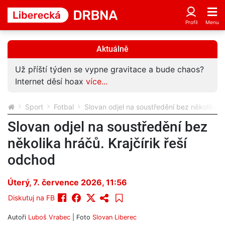
Aktuálně
Už příští týden se vypne gravitace a bude chaos?
Internet děsí hoax
více...
Sport
Fotbal
Slovan odjel na soustředění bez několika hr
Slovan odjel na soustředění bez
několika hráčů. Krajčírik řeší
odchod
Úterý, 7. července 2026, 11:56
Diskutuj na FB
Autoři
Luboš Vrabec
| Foto
Slovan Liberec