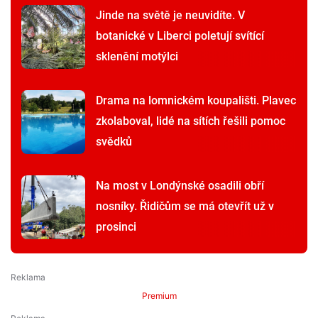
Jinde na světě je neuvidíte. V
botanické v Liberci poletují svítící
sklenění motýlci
Drama na lomnickém koupališti. Plavec
zkolaboval, lidé na sítích řešili pomoc
svědků
Na most v Londýnské osadili obří
nosníky. Řidičům se má otevřít už v
prosinci
Premium