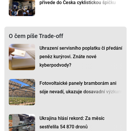
přivede do Česka cyklistickou špičku
O čem píše Trade-off
Uhrazení servisního poplatku či předání
peněz kurýrovi. Znáte nové
kyberpodvody?
Fotovoltaické panely bramborám ani
sóje nevadí, ukazuje dosavadní výzkum
Ukrajina hlásí rekord: Za měsíc
sestřelila 54 870 dronů