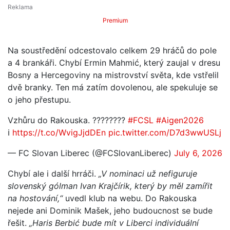
Premium
Na soustředění odcestovalo celkem 29 hráčů do pole
a 4 brankáři. Chybí Ermin Mahmić, který zaujal v dresu
Bosny a Hercegoviny na mistrovství světa, kde vstřelil
dvě branky. Ten má zatím dovolenou, ale spekuluje se
o jeho přestupu.
Vzhůru do Rakouska. ????????
#FCSL
#Aigen2026
ℹ️
https://t.co/WvigJjdDEn
pic.twitter.com/D7d3wwUSLj
— FC Slovan Liberec (@FCSlovanLiberec)
July 6, 2026
Chybí ale i další hrráči.
„V nominaci už nefiguruje
slovenský gólman Ivan Krajčírik, který by měl zamířit
na hostování,“
uvedl klub na webu. Do Rakouska
nejede ani Dominik Mašek, jeho budoucnost se bude
řešit.
„Haris Berbić bude mít v Liberci individuální