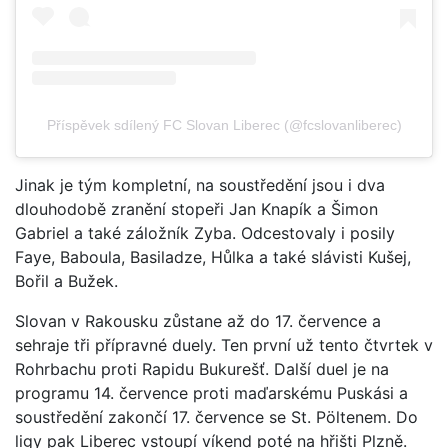
Příspěvek sdílený FC Slovan Liberec (@fcslovanliberec)
Jinak je tým kompletní, na soustředění jsou i dva
dlouhodobě zranění stopeři Jan Knapík a Šimon
Gabriel a také záložník Zyba. Odcestovaly i posily
Faye, Baboula, Basiladze, Hůlka a také slávisti Kušej,
Bořil a Bužek.
Slovan v Rakousku zůstane až do 17. července a
sehraje tři přípravné duely. Ten první už tento čtvrtek v
Rohrbachu proti Rapidu Bukurešť. Další duel je na
programu 14. července proti maďarskému Puskási a
soustředění zakončí 17. července se St. Pöltenem. Do
ligy pak Liberec vstoupí víkend poté na hřišti Plzně.