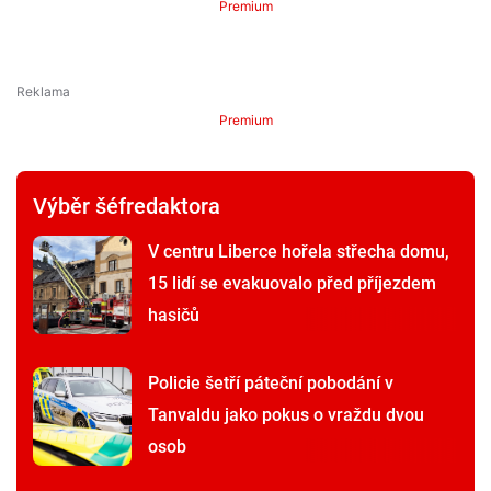
Premium
Premium
Výběr šéfredaktora
V centru Liberce hořela střecha domu,
15 lidí se evakuovalo před příjezdem
hasičů
Policie šetří páteční pobodání v
Tanvaldu jako pokus o vraždu dvou
osob