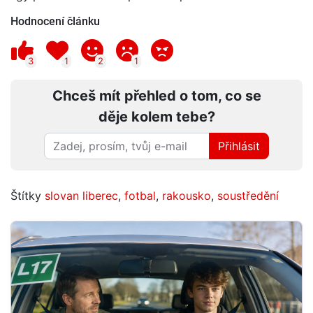
Hodnocení článku
3
1
2
1
Chceš mít přehled o tom, co se
děje kolem tebe?
Přihlásit
Štítky
slovan liberec
,
fotbal
,
rakousko
,
soustředění