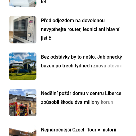
let
Před odjezdem na dovolenou
nevypínejte router, lednici ani hlavní
jistič
Bez odstávky by to nešlo. Jablonecký
bazén po třech týdnech znovu otevírá
Nedělní požár domu v centru Liberce
způsobil škodu dva miliony korun
Nejnáročnější Czech Tour v historii