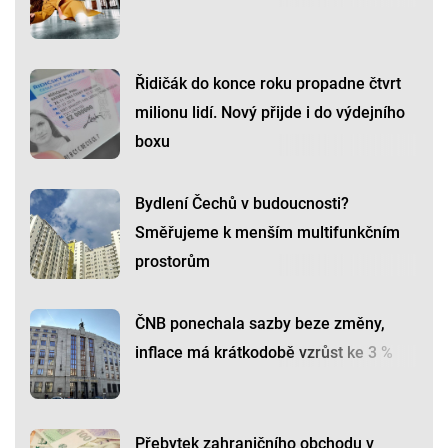
Řidičák do konce roku propadne čtvrt
milionu lidí. Nový přijde i do výdejního
boxu
Bydlení Čechů v budoucnosti?
Směřujeme k menším multifunkčním
prostorům
ČNB ponechala sazby beze změny,
inflace má krátkodobě vzrůst ke 3 %
Přebytek zahraničního obchodu v