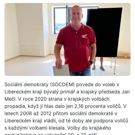
Sociální demokraty (SOCDEM) povede do voleb v
Libereckém kraji bývalý primář a krajský předseda Jan
Mečl. V roce 2020 strana v krajských volbách
propadla, když jí hlas dalo jen 2,16 procenta voličů. V
letech 2008 až 2012 přitom sociální demokraté v
Libereckém kraji vládli, od té doby ale podpora voličů
s každými volbami klesala. Volby do krajského
zastupitelstva se uskuteční 20. a 21. září.