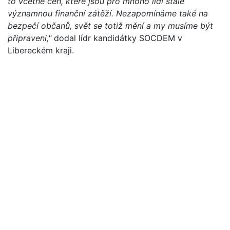
to včetně cen, které jsou pro mnoho lidí stále
významnou finanční zátěží. Nezapomínáme také na
bezpečí občanů, svět se totiž mění a my musíme být
připraveni,"
dodal lídr kandidátky SOCDEM v
Libereckém kraji.