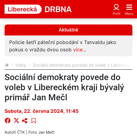
Aktuálně
Policie šetří páteční pobodání v Tanvaldu jako
pokus o vraždu dvou osob
více...
Volby
Sociální demokraty povede do voleb v Libereckém k
Sociální demokraty povede do
voleb v Libereckém kraji bývalý
primář Jan Mečl
Sobota, 22. června 2024, 11:45
Autoři
ČTK
| Foto
Jan Mečl