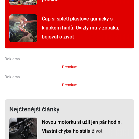
Čáp si spletl plastové gumičky s
klubkem hadů. Uvízly mu v zobáku,
bojoval o život
Premium
Premium
Nejčtenější články
Novou motorku si užil jen pár hodin.
Vlastní chyba ho stála život