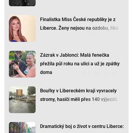
Finalistka Miss České republiky je z
Liberce. Ženy nejsou na ozdobu, říká
Zázrak v Jablonci: Malá fenečka
přežila půl roku na ulici a už je zpátky
doma
Bouřky v Libereckém kraji vyvracely
stromy, hasiči měli přes 140 výjezdů
Dramatický boj o život v centru Liberce: