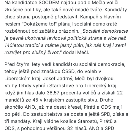
Na kandidátce SOCDEM najdou podle Mečla voliči
zkušené politiky, ale také nové mladé tváře. Kandidáty
chce strana postupně představit. Kampaň s hlavním
heslem "Dokážeme to!" plánují sociální demokraté
rozběhnout od začátku prázdnin.
„Sociální demokracie
je pevně ukotvená levicová politická strana s více než
140letou tradicí a máme jasný plán, jak náš kraj i zemi
rozvíjet pro slušný život,"
dodal Mečl.
Před čtyřmi lety vedl kandidátku sociální demokracie,
tehdy ještě pod značkou ČSSD, do voleb v
Libereckém kraji Josef Jadrný, Mečl byl dvojkou.
Volby tehdy vyhráli Starostové pro Liberecký kraj,
když jim hlas dalo 38,57 procenta voličů a získali 22
mandátů ze 45 v krajském zastupitelstvu. Druhé
skončilo ANO, jež má deset křesel, Piráti a ODS mají
po pěti. Do zastupitelstva se dostala ještě SPD, získala
tři mandáty. Kraji vládne koalice Starostů, Pirátů a
ODS, s pohodlnou většinou 32 hlasů. ANO a SPD