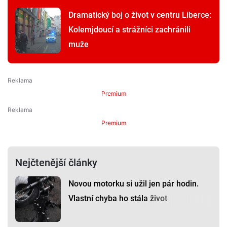
Dramatický boj o život v centru Liberce:
Kolemjdoucí a strážníci zachránili
muže
Premium
Premium
Nejčtenější články
Novou motorku si užil jen pár hodin.
Vlastní chyba ho stála život