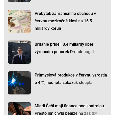
Přebytek zahraničního obchodu v
červnu meziročně klesl na 15,5
miliardy korun
Británie přidělí 8,4 miliardy liber
výrobcům ponorek Dreadnought
Průmyslová produkce v červnu vzrostla
o 4 %, hodnota zakázek stoupla
Mladí Češi mají finance pod kontrolou.
Přesto jim chybí peníze na zážitky