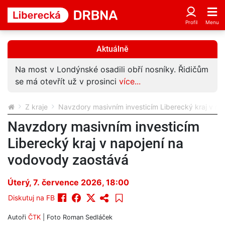
Aktuálně
Na most v Londýnské osadili obří nosníky. Řidičům
se má otevřít už v prosinci
více...
Z kraje
Navzdory masivním investicím Liberecký kraj v n
Navzdory masivním investicím
Liberecký kraj v napojení na
vodovody zaostává
Úterý, 7. července 2026, 18:00
Diskutuj na FB
Autoři
ČTK
| Foto
Roman Sedláček