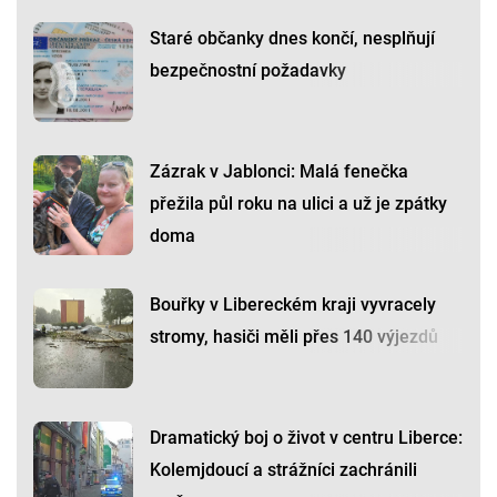
Staré občanky dnes končí, nesplňují
bezpečnostní požadavky
Zázrak v Jablonci: Malá fenečka
přežila půl roku na ulici a už je zpátky
doma
Bouřky v Libereckém kraji vyvracely
stromy, hasiči měli přes 140 výjezdů
Dramatický boj o život v centru Liberce:
Kolemjdoucí a strážníci zachránili