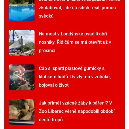
zkolaboval, lidé na sítích řešili pomoc
svědků
Na most v Londýnské osadili obří
nosníky. Řidičům se má otevřít už v
prosinci
Čáp si spletl plastové gumičky s
klubkem hadů. Uvízly mu v zobáku,
bojoval o život
Jak přimět vzácné žáby k páření? V
Zoo Liberec věrně napodobili období
dešťů tropů