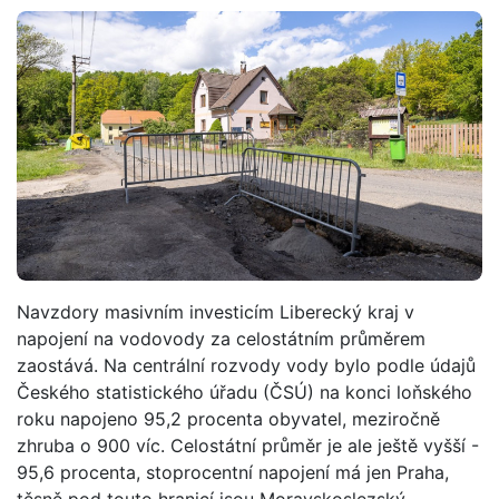
Navzdory masivním investicím Liberecký kraj v
napojení na vodovody za celostátním průměrem
zaostává. Na centrální rozvody vody bylo podle údajů
Českého statistického úřadu (ČSÚ) na konci loňského
roku napojeno 95,2 procenta obyvatel, meziročně
zhruba o 900 víc. Celostátní průměr je ale ještě vyšší -
95,6 procenta, stoprocentní napojení má jen Praha,
těsně pod touto hranicí jsou Moravskoslezský,