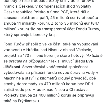
dohody o řešení dopadů těžby uhlí v dole Turów u
hranic s Českem. V kompenzacích škod vyplatily
České republice Polsko a firma PGE, které důl a
sousední elektrárna patří, 45 milionů eur (v přepočtu
zhruba 1,1 miliardy korun). Z toho 35 milionů eur (847
milionů korun) šlo na transparentní účet Fondu Turów,
který spravuje Liberecký kraj.
Fond Turów přispěl z velké části také na vybudování
vodovodu v Hrádku nad Nisou v oblasti Václavic,
projekt za 170 milionů korun je skoro hotový.
"Aktuálně
se pracuje na přípojkách,"
řekla mluvčí úřadu
Eva
Jiříčková
. Severočeská vodárenská společnost
vybudovala za přispění fondu novou úpravnu vody v
Machníně a staví 12 kilometrů dlouhý přivaděč, obě
stavby dohromady za 470 milionů korun bez DPH
zajistí vodu pro Hrádek nad Nisou a Chrastavu.
Projekty zhruba za 400 milionů korun se připravují
také na Frýdlantsku.