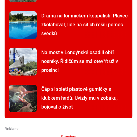
Drama na lomnickém koupališti. Plavec
zkolaboval, lidé na sítích řešili pomoc
svědků
Na most v Londýnské osadili obří
nosníky. Řidičům se má otevřít už v
prosinci
Čáp si spletl plastové gumičky s
klubkem hadů. Uvízly mu v zobáku,
bojoval o život
Premium