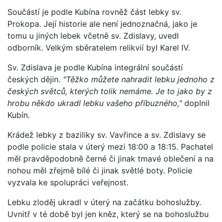
Součástí je podle Kubína rovněž část lebky sv.
Prokopa. Její historie ale není jednoznačná, jako je
tomu u jiných lebek včetně sv. Zdislavy, uvedl
odborník. Velkým sběratelem relikvií byl Karel IV.
Sv. Zdislava je podle Kubína integrální součástí
českých dějin.
"Těžko můžete nahradit lebku jednoho z
českých světců, kterých tolik nemáme. Je to jako by z
hrobu někdo ukradl lebku vašeho příbuzného,"
doplnil
Kubín.
Krádež lebky z baziliky sv. Vavřince a sv. Zdislavy se
podle policie stala v úterý mezi 18:00 a 18:15. Pachatel
měl pravděpodobně černé či jinak tmavé oblečení a na
nohou měl zřejmě bílé či jinak světlé boty. Policie
vyzvala ke spolupráci veřejnost.
Lebku zloděj ukradl v úterý na začátku bohoslužby.
Uvnitř v té době byl jen kněz, který se na bohoslužbu