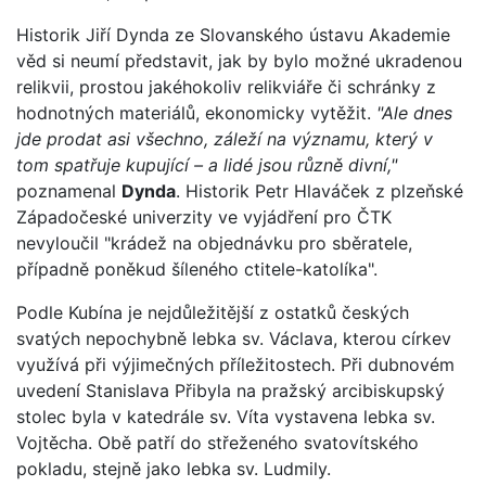
Historik Jiří Dynda ze Slovanského ústavu Akademie
věd si neumí představit, jak by bylo možné ukradenou
relikvii, prostou jakéhokoliv relikviáře či schránky z
hodnotných materiálů, ekonomicky vytěžit.
"Ale dnes
jde prodat asi všechno, záleží na významu, který v
tom spatřuje kupující – a lidé jsou různě divní,"
poznamenal
Dynda
. Historik Petr Hlaváček z plzeňské
Západočeské univerzity ve vyjádření pro ČTK
nevyloučil "krádež na objednávku pro sběratele,
případně poněkud šíleného ctitele-katolíka".
Podle Kubína je nejdůležitější z ostatků českých
svatých nepochybně lebka sv. Václava, kterou církev
využívá při výjimečných příležitostech. Při dubnovém
uvedení Stanislava Přibyla na pražský arcibiskupský
stolec byla v katedrále sv. Víta vystavena lebka sv.
Vojtěcha. Obě patří do střeženého svatovítského
pokladu, stejně jako lebka sv. Ludmily.