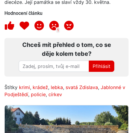
diecéze. Její památka se slaví vždy 30. května.
Hodnocení článku
1
Chceš mít přehled o tom, co se
děje kolem tebe?
Přihlásit
Štítky
krimi
,
krádež
,
lebka
,
svatá Zdislava
,
Jablonné v
Podještědí
,
policie
,
církev