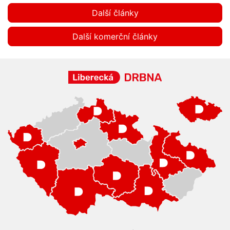
Další články
Další komerční články