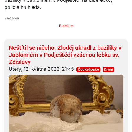
policie ho hledá.
Premium
Neštítil se ničeho. Zloděj ukradl z baziliky v
Jablonném v Podještědí vzácnou lebku sv.
Zdislavy
Úterý, 12. května 2026, 21:45
Českolipsko
Krimi