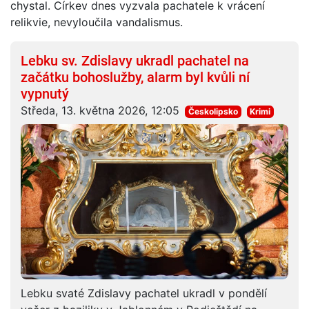
chystal. Církev dnes vyzvala pachatele k vrácení
relikvie, nevyloučila vandalismus.
Lebku sv. Zdislavy ukradl pachatel na
začátku bohoslužby, alarm byl kvůli ní
vypnutý
Středa, 13. května 2026, 12:05
Českolipsko
Krimi
Lebku svaté Zdislavy pachatel ukradl v pondělí