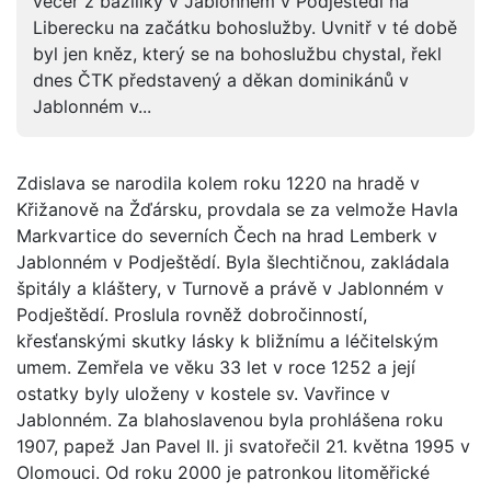
večer z baziliky v Jablonném v Podještědí na
Liberecku na začátku bohoslužby. Uvnitř v té době
byl jen kněz, který se na bohoslužbu chystal, řekl
dnes ČTK představený a děkan dominikánů v
Jablonném v...
Zdislava se narodila kolem roku 1220 na hradě v
Křižanově na Žďársku, provdala se za velmože Havla
Markvartice do severních Čech na hrad Lemberk v
Jablonném v Podještědí. Byla šlechtičnou, zakládala
špitály a kláštery, v Turnově a právě v Jablonném v
Podještědí. Proslula rovněž dobročinností,
křesťanskými skutky lásky k bližnímu a léčitelským
umem. Zemřela ve věku 33 let v roce 1252 a její
ostatky byly uloženy v kostele sv. Vavřince v
Jablonném. Za blahoslavenou byla prohlášena roku
1907, papež Jan Pavel II. ji svatořečil 21. května 1995 v
Olomouci. Od roku 2000 je patronkou litoměřické