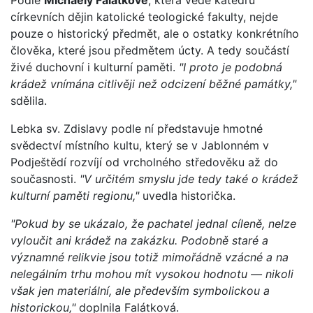
Podle
Michaely Falátkové
, která vede katedru
církevních dějin katolické teologické fakulty, nejde
pouze o historický předmět, ale o ostatky konkrétního
člověka, které jsou předmětem úcty. A tedy součástí
živé duchovní i kulturní paměti.
"I proto je podobná
krádež vnímána citlivěji než odcizení běžné památky,"
sdělila.
Lebka sv. Zdislavy podle ní představuje hmotné
svědectví místního kultu, který se v Jablonném v
Podještědí rozvíjí od vrcholného středověku až do
současnosti.
"V určitém smyslu jde tedy také o krádež
kulturní paměti regionu,"
uvedla historička.
"Pokud by se ukázalo, že pachatel jednal cíleně, nelze
vyloučit ani krádež na zakázku. Podobně staré a
významné relikvie jsou totiž mimořádně vzácné a na
nelegálním trhu mohou mít vysokou hodnotu — nikoli
však jen materiální, ale především symbolickou a
historickou,"
doplnila Falátková.