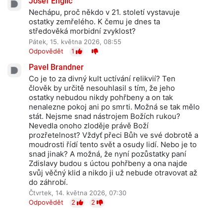
Josef Englic
Nechápu, proč někdo v 21. století vystavuje
ostatky zemřelého. K čemu je dnes ta
středověká morbidní zvyklost?
Pátek, 15. května 2026, 08:55
Odpovědět
1
Pavel Brandner
Co je to za divný kult uctívání relikvií? Ten
člověk by určitě nesouhlasil s tím, že jeho
ostatky nebudou nikdy pohřbeny a on tak
nenalezne pokoj ani po smrti. Možná se tak mělo
stát. Nejsme snad nástrojem Božích rukou?
Nevedla onoho zloděje právě Boží
prozřetelnost? Vždyť přeci Bůh ve své dobrotě a
moudrosti řídí tento svět a osudy lidí. Nebo je to
snad jinak? A možná, že nyní pozůstatky paní
Zdislavy budou s úctou pohřbeny a ona najde
svůj věčný klid a nikdo ji už nebude otravovat až
do záhrobí.
Čtvrtek, 14. května 2026, 07:30
Odpovědět
2
2