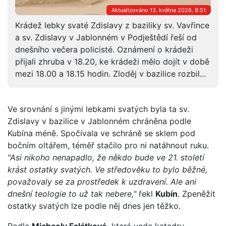
Aktualizováno 13. května 2026, 8:51
Krádež lebky svaté Zdislavy z baziliky sv. Vavřince
a sv. Zdislavy v Jablonném v Podještědí řeší od
dnešního večera policisté. Oznámení o krádeži
přijali zhruba v 18.20, ke krádeži mělo dojít v době
mezi 18.00 a 18.15 hodin. Zloděj v bazilice rozbil...
Ve srovnání s jinými lebkami svatých byla ta sv.
Zdislavy v bazilice v Jablonném chráněna podle
Kubína méně. Spočívala ve schráně se sklem pod
bočním oltářem, téměř stačilo pro ni natáhnout ruku.
"Asi nikoho nenapadlo, že někdo bude ve 21. století
krást ostatky svatých. Ve středověku to bylo běžné,
považovaly se za prostředek k uzdravení. Ale ani
dnešní teologie to už tak nebere,"
řekl
Kubín
. Zpeněžit
ostatky svatých lze podle něj dnes jen těžko.