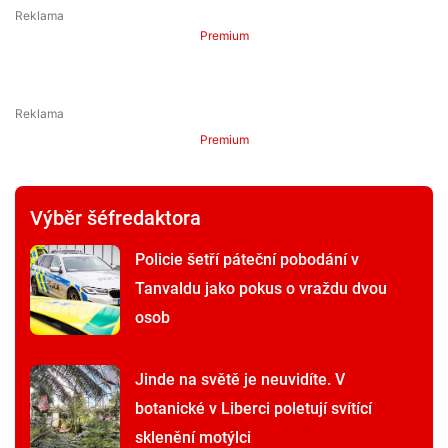
Premium
Premium
Výběr šéfredaktora
Policie šetří páteční pobodání v
Tanvaldu jako pokus o vraždu dvou
osob
Jinde na světě je neuvidíte. V
botanické v Liberci poletují svítící
sklenění motýlci