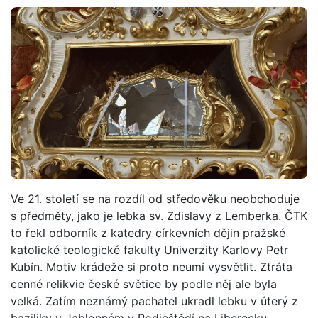
Ve 21. století se na rozdíl od středověku neobchoduje
s předměty, jako je lebka sv. Zdislavy z Lemberka. ČTK
to řekl odborník z katedry církevních dějin pražské
katolické teologické fakulty Univerzity Karlovy Petr
Kubín. Motiv krádeže si proto neumí vysvětlit. Ztráta
cenné relikvie české světice by podle něj ale byla
velká. Zatím neznámý pachatel ukradl lebku v úterý z
baziliky v Jablonném v Podještědí na Liberecku,