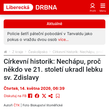
Aktuálně
Policie šetří páteční pobodání v Tanvaldu jako
pokus o vraždu dvou osob
více...
Z kraje
Českolipsko
Církevní historik: Nechápu, proč něk
Církevní historik: Nechápu, proč
někdo ve 21. století ukradl lebku
sv. Zdislavy
Čtvrtek, 14. května 2026, 06:39
Diskutuj na FB
Autoři
ČTK
| Foto
Biskupství litoměřické