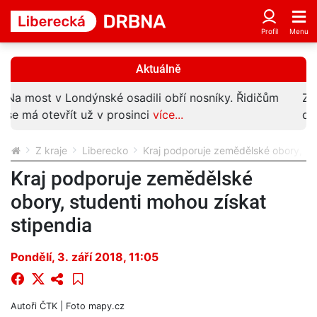
Aktuálně
Znáte muže z fotky? Mohl by vědět víc o vloupání
do auta Horské služby v Liberci
více...
Z kraje
Liberecko
Kraj podporuje zemědělské obory, stu
Kraj podporuje zemědělské
obory, studenti mohou získat
stipendia
Pondělí, 3. září 2018, 11:05
Autoři
ČTK
| Foto
mapy.cz