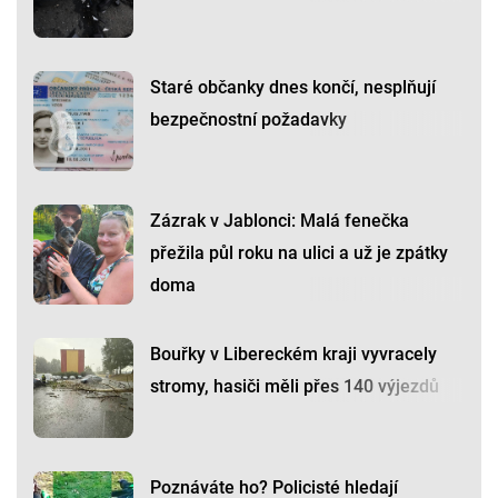
Staré občanky dnes končí, nesplňují
bezpečnostní požadavky
Zázrak v Jablonci: Malá fenečka
přežila půl roku na ulici a už je zpátky
doma
Bouřky v Libereckém kraji vyvracely
stromy, hasiči měli přes 140 výjezdů
Poznáváte ho? Policisté hledají