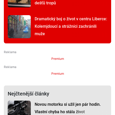
dešťů tropů
Dramatický boj o život v centru Liberce:
Kolemjdoucí a strážníci zachránili
muže
Premium
Premium
Nejčtenější články
Novou motorku si užil jen pár hodin.
Vlastní chyba ho stála život