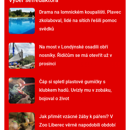
Výběr šéfredaktora
Drama na lomnickém koupališti. Plavec
zkolaboval, lidé na sítích řešili pomoc
svědků
Na most v Londýnské osadili obří
nosníky. Řidičům se má otevřít už v
prosinci
Čáp si spletl plastové gumičky s
klubkem hadů. Uvízly mu v zobáku,
bojoval o život
Jak přimět vzácné žáby k páření? V
Zoo Liberec věrně napodobili období