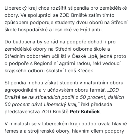
Liberecký kraj chce rozšířit stipendia pro zemědělské
obory. Ve spolupráci se ZOD Brniště zatím tímto
způsobem podporuje studenty dvou oborů na Střední
škole hospodářské a lesnické ve Frýdlantu.
Do budoucna by se rád na podpoře dohodl i pro
zemědělské obory na Střední odborné škole a
Středním odborném učilišti v České Lípě, jedná proto
o podpoře s Regionální agrární radou, řekl vedoucí
krajského odboru školství Leoš Křeček.
Stipendia mohou získat studenti v maturitním oboru
agropodnikání a v učňovském oboru farmář.
„ZOD
Brniště se na stipendiích podílí z 50 procent, dalších
50 procent dává Liberecký kraj,“
řekl předseda
představenstva ZOD Brniště
Petr Kubíček
.
V minulosti se v Libereckém kraji podporovala hlavně
řemesla a strojírenské obory, hlavním cílem podpory