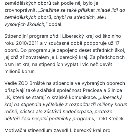
zemědělských oborů tak podle něj bylo je
zrovnoprávnit.
„Snažíme se také přilákat mladé lidi do
zemědělských oborů, chybí na středních, ale i
vysokých školách,“
dodal.
Stipendijní program zřídil Liberecký kraj od školního
roku 2010/2011 a v současné době podporuje už 17
oborů. Do programu je zapojeno deset středních škol,
jejichž zřizovatelem je Liberecký kraj. Za předchozích
osm let kraj na stipendiích vyplatil víc než devět
milionů korun.
Vedle ZOD Brniště na stipendia ve vybraných oborech
přispívají také sklářská společnost Preciosa a Silnice
LK, které se starají o krajské komunikace.
„Liberecký
kraj na stipendia vyčleňuje z rozpočtu tři miliony korun
ročně, částka ale zůstává nedočerpána, protože
někteří žáci nesplní podmínky programu,“
řekl Křeček.
Motivační stipendium zavedl Liberecký kraj pro