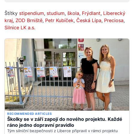
Štítky
stipendium
,
studium
,
škola
,
Frýdlant
,
Liberecký
kraj
,
ZOD Brniště
,
Petr Kubíček
,
Česká Lípa
,
Preciosa
,
Silnice LK a.s.