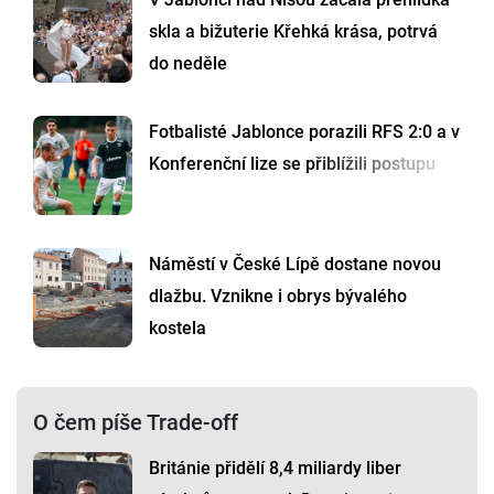
skla a bižuterie Křehká krása, potrvá
do neděle
Fotbalisté Jablonce porazili RFS 2:0 a v
Konferenční lize se přiblížili postupu
Náměstí v České Lípě dostane novou
dlažbu. Vznikne i obrys bývalého
kostela
O čem píše Trade-off
Británie přidělí 8,4 miliardy liber