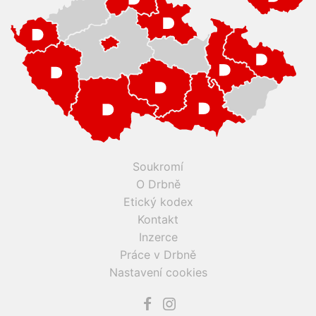
Soukromí
O Drbně
Etický kodex
Kontakt
Inzerce
Práce v Drbně
Nastavení cookies