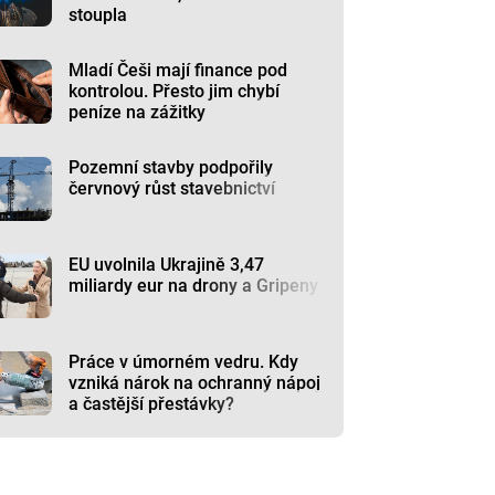
stoupla
Mladí Češi mají finance pod
kontrolou. Přesto jim chybí
peníze na zážitky
Pozemní stavby podpořily
červnový růst stavebnictví
EU uvolnila Ukrajině 3,47
miliardy eur na drony a Gripeny
Práce v úmorném vedru. Kdy
vzniká nárok na ochranný nápoj
a častější přestávky?