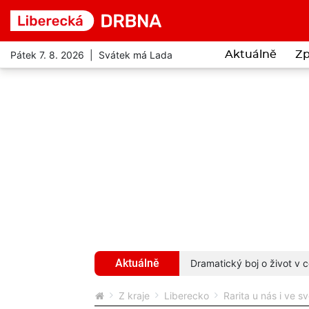
Pátek 7. 8. 2026 | Svátek má Lada
Aktuálně
Zp
Aktuálně
hyba ho stála život
více...
Dramatický boj o život v c
Z kraje
Liberecko
Rarita u nás i ve s