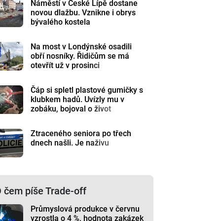
Náměstí v České Lípě dostane
novou dlažbu. Vznikne i obrys
bývalého kostela
Na most v Londýnské osadili
obří nosníky. Řidičům se má
otevřít už v prosinci
Čáp si spletl plastové gumičky s
klubkem hadů. Uvízly mu v
zobáku, bojoval o život
Ztraceného seniora po třech
dnech našli. Je naživu
 čem píše Trade-off
Průmyslová produkce v červnu
vzrostla o 4 %, hodnota zakázek