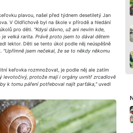
keřovku plavou, našel před týdnem desetiletý Jan
a. V Oldřichově byl na škole v přírodě a hledání
 úkolů pro děti.
"Kdysi dávno, už ani nevím kde,
o je velká rarita. Právě proto jsem to dával dětem
dl lektor. Děti se tento úkol podle něj neúspěšně
t.
"Upřímně jsem nečekal, že se to někdy někomu
itní keřovka rozmnožovat, je podle něj ale zatím
ý levotočivý, protože mají i orgány uvnitř zrcadlově
 by k tomu páření potřeboval najít parťáka,"
uvedl
N