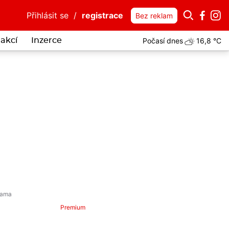
Přihlásit se
/
registrace
Bez reklam
Počasí dnes
16,8 °C
akcí
Inzerce
i spletl plastové gumičky s klubkem hadů. Uvízly mu v zobáku, bojov
Premium