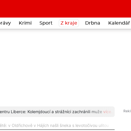
rávy
Krimi
Sport
Z kraje
Drbna
Kalendář 
entru Liberce: Kolemjdoucí a strážníci zachránili muže
více...
Čáp s
větě: v Oldřichově v Hájích našli šneka s levotočivou ulitou