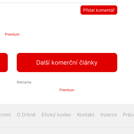
Přidat komentář
Premium
Další komerční články
Premium
romí
O Drbně
Etický kodex
Kontakt
Inzerce
Prác