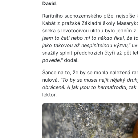
David
.
Raritního suchozemského plže, nejspíše 
Kabát z pražské Základní školy Masarykov
šneka s levotočivou ulitou bylo jedním z
jsem to četl nebo mi to někdo říkal, že t
jako takovou až nesplnitelnou výzvu,"
uve
snažily splnit předchozích čtyři až pět le
povede,"
dodal.
Šance na to, že by se mohla nalezená rar
nulová.
"To by se musel najít nějaký druh
obrácené. A jak jsou to hermafroditi, tak
lektor.