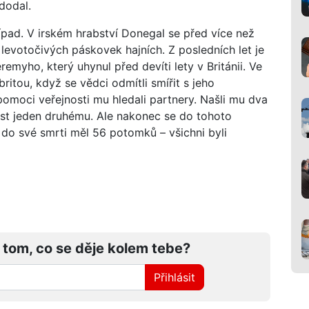
dodal.
pad. V irském hrabství Donegal se před více než
levotočivých páskovek hajních. Z posledních let je
emyho, který uhynul před devíti lety v Británii. Ve
britou, když se vědci odmítli smířit s jeho
omoci veřejnosti mu hledali partnery. Našli mu dva
nost jeden druhému. Ale nakonec se do tohoto
a do své smrti měl 56 potomků – všichni byli
 tom, co se děje kolem tebe?
Přihlásit