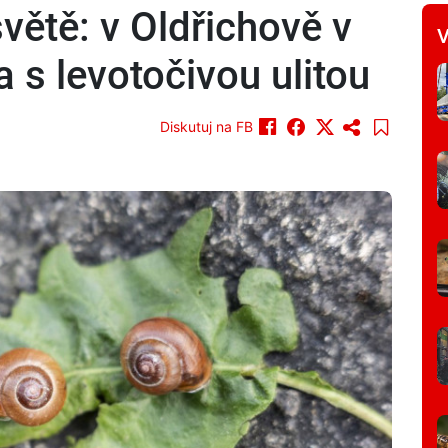
světě: v Oldřichově v
V
a s levotočivou ulitou
Diskutuj na FB