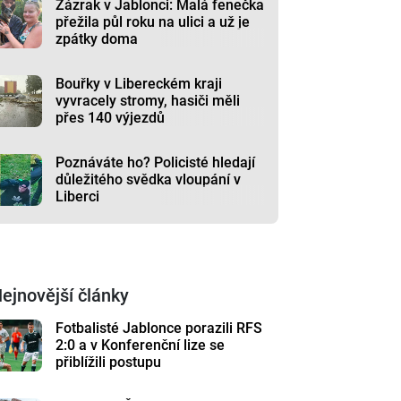
Zázrak v Jablonci: Malá fenečka
přežila půl roku na ulici a už je
zpátky doma
Bouřky v Libereckém kraji
vyvracely stromy, hasiči měli
přes 140 výjezdů
Poznáváte ho? Policisté hledají
důležitého svědka vloupání v
Liberci
ejnovější články
Fotbalisté Jablonce porazili RFS
2:0 a v Konferenční lize se
přiblížili postupu