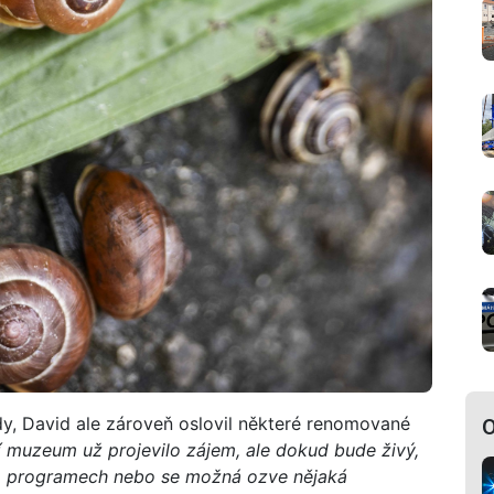
dy, David ale zároveň oslovil některé renomované
O
 muzeum už projevilo zájem, ale dokud bude živý,
na programech nebo se možná ozve nějaká