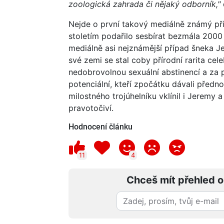
zoologická zahrada či nějaký odborník,"
Nejde o první takový mediálně známý pří
stoletím podařilo sesbírat bezmála 2000 
mediálně asi nejznámější případ šneka Jer
své zemi se stal coby přírodní rarita cele
nedobrovolnou sexuální abstinencí a za p
potenciální, kteří zpočátku dávali před
milostného trojúhelníku vklínil i Jeremy 
pravotočiví.
Hodnocení článku
11
4
Chceš mít přehled o