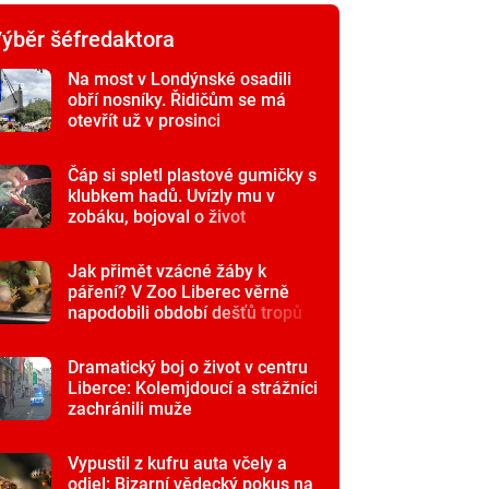
ýběr šéfredaktora
Na most v Londýnské osadili
obří nosníky. Řidičům se má
otevřít už v prosinci
Čáp si spletl plastové gumičky s
klubkem hadů. Uvízly mu v
zobáku, bojoval o život
Jak přimět vzácné žáby k
páření? V Zoo Liberec věrně
napodobili období dešťů tropů
Dramatický boj o život v centru
Liberce: Kolemjdoucí a strážníci
zachránili muže
Vypustil z kufru auta včely a
odjel: Bizarní vědecký pokus na