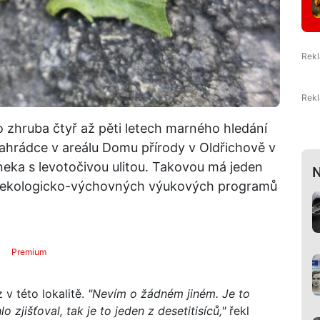
o zhruba čtyř až pěti letech marného hledání
 zahrádce v areálu Domu přírody v Oldřichově v
šneka s levotočivou ulitou. Takovou má jeden
N
tor ekologicko-výchovných výukových programů
Premium
 v této lokalitě.
"Nevím o žádném jiném. Je to
zjišťoval, tak je to jeden z desetitisíců,"
řekl