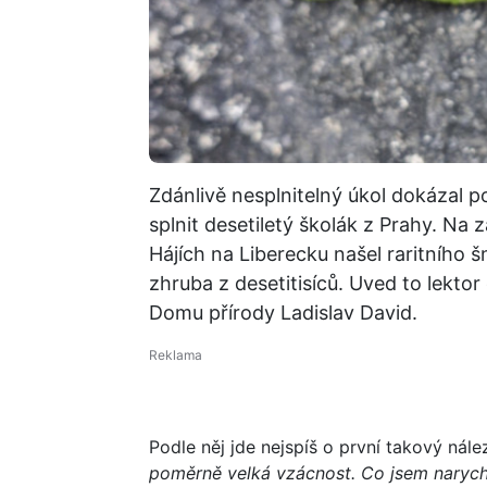
Zdánlivě nesplnitelný úkol dokázal p
splnit desetiletý školák z Prahy. Na
Hájích na Liberecku našel raritního 
zhruba z desetitisíců. Uved to lek
Domu přírody Ladislav David.
Podle něj jde nejspíš o první takový nález
poměrně velká vzácnost. Co jsem narychlo 