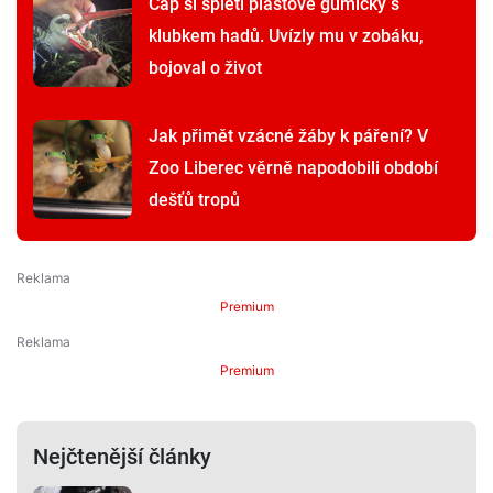
Čáp si spletl plastové gumičky s
klubkem hadů. Uvízly mu v zobáku,
bojoval o život
Jak přimět vzácné žáby k páření? V
Zoo Liberec věrně napodobili období
dešťů tropů
Premium
Premium
Nejčtenější články