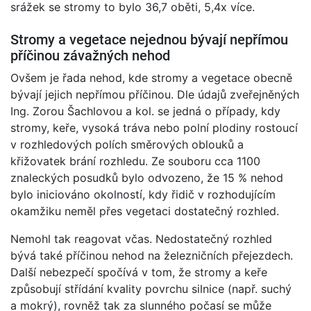
srážek se stromy to bylo 36,7 oběti, 5,4x více.
Stromy a vegetace nejednou bývají nepřímou
příčinou závažných nehod
Ovšem je řada nehod, kde stromy a vegetace obecně
bývají jejich nepřímou příčinou. Dle údajů zveřejněných
Ing. Zorou Šachlovou a kol. se jedná o případy, kdy
stromy, keře, vysoká tráva nebo polní plodiny rostoucí
v rozhledových polích směrových oblouků a
křižovatek brání rozhledu. Ze souboru cca 1100
znaleckých posudků bylo odvozeno, že 15 % nehod
bylo iniciováno okolností, kdy řidič v rozhodujícím
okamžiku neměl přes vegetaci dostatečný rozhled.
Nemohl tak reagovat včas. Nedostatečný rozhled
bývá také příčinou nehod na železničních přejezdech.
Další nebezpečí spočívá v tom, že stromy a keře
způsobují střídání kvality povrchu silnice (např. suchý
a mokrý), rovněž tak za slunného počasí se může