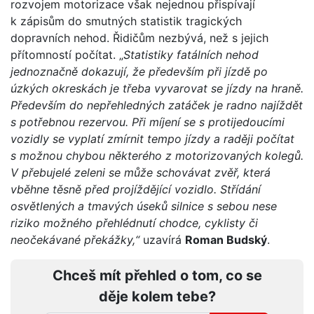
rozvojem motorizace však nejednou přispívají
k zápisům do smutných statistik tragických
dopravních nehod. Řidičům nezbývá, než s jejich
přítomností počítat. „
Statistiky fatálních nehod
jednoznačně dokazují, že především při jízdě po
úzkých okreskách je třeba vyvarovat se jízdy na hraně.
Především do nepřehledných zatáček je radno najíždět
s potřebnou rezervou. Při míjení se s protijedoucími
vozidly se vyplatí zmírnit tempo jízdy a raději počítat
s možnou chybou některého z motorizovaných kolegů.
V přebujelé zeleni se může schovávat zvěř, která
vběhne těsně před projíždějící vozidlo. Střídání
osvětlených a tmavých úseků silnice s sebou nese
riziko možného přehlédnutí chodce, cyklisty či
neočekávané překážky,“
uzavírá
Roman Budský
.
Chceš mít přehled o tom, co se
děje kolem tebe?