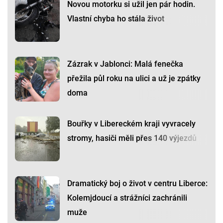
Novou motorku si užil jen pár hodin.
Vlastní chyba ho stála život
Zázrak v Jablonci: Malá fenečka
přežila půl roku na ulici a už je zpátky
doma
Bouřky v Libereckém kraji vyvracely
stromy, hasiči měli přes 140 výjezdů
Dramatický boj o život v centru Liberce:
Kolemjdoucí a strážníci zachránili
muže