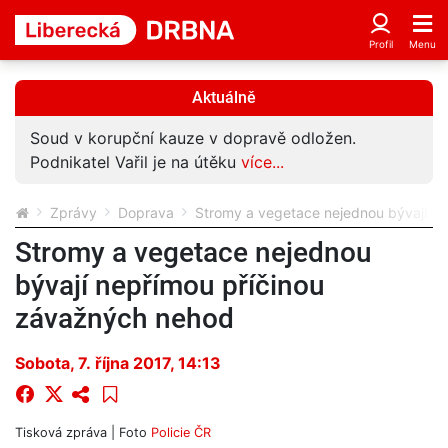
Aktuálně
Soud v korupční kauze v dopravě odložen.
Podnikatel Vařil je na útěku
více...
Zprávy
Doprava
Stromy a vegetace nejednou bývají n
Stromy a vegetace nejednou
bývají nepřímou příčinou
závažných nehod
Sobota, 7. října 2017, 14:13
Tisková zpráva | Foto
Policie ČR