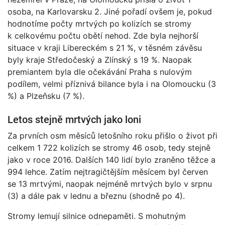
osoba, na Karlovarsku 2. Jiné pořadí ovšem je, pokud
hodnotíme počty mrtvých po kolizích se stromy
k celkovému počtu obětí nehod. Zde byla nejhorší
situace v kraji Libereckém s 21 %, v těsném závěsu
byly kraje Středočeský a Zlínský s 19 %. Naopak
premiantem byla dle očekávání Praha s nulovým
podílem, velmi příznivá bilance byla i na Olomoucku (3
%) a Plzeňsku (7 %).
Letos stejně mrtvých jako loni
Za prvních osm měsíců letošního roku přišlo o život při
celkem 1 722 kolizích se stromy 46 osob, tedy stejně
jako v roce 2016. Dalších 140 lidí bylo zraněno těžce a
994 lehce. Zatím nejtragičtějším měsícem byl červen
se 13 mrtvými, naopak nejméně mrtvých bylo v srpnu
(3) a dále pak v lednu a březnu (shodně po 4).
Stromy lemují silnice odnepaměti. S mohutným