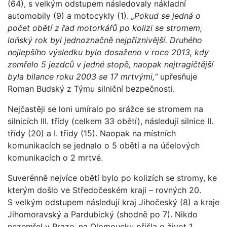
(64), s velkým odstupem následovaly nákladní
automobily (9) a motocykly (1).
„Pokud se jedná o
počet obětí z řad motorkářů po kolizi se stromem,
loňský rok byl jednoznačně nejpříznivější. Druhého
nejlepšího výsledku bylo dosaženo v roce 2013, kdy
zemřelo 5 jezdců v jedné stopě, naopak nejtragičtější
byla bilance roku 2003 se 17 mrtvými,“
upřesňuje
Roman Budský z Týmu silniční bezpečnosti.
Nejčastěji se loni umíralo po srážce se stromem na
silnicích III. třídy (celkem 33 obětí), následují silnice II.
třídy (20) a I. třídy (15). Naopak na místních
komunikacích se jednalo o 5 obětí a na účelových
komunikacích o 2 mrtvé.
Suverénně nejvíce obětí bylo po kolizích se stromy, ke
kterým došlo ve Středočeském kraji – rovných 20.
S velkým odstupem následují kraj Jihočeský (8) a kraje
Jihomoravský a Pardubický (shodně po 7). Nikdo
nezemřel v Praze, na Olomoucku přišla o život 1