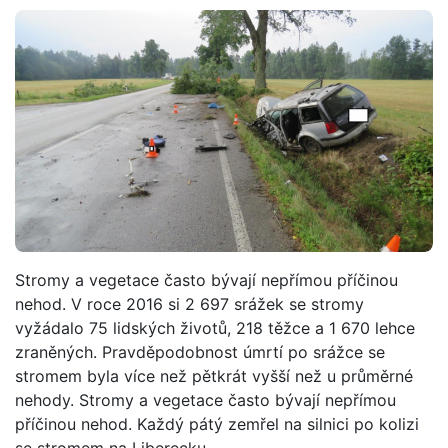
Stromy a vegetace často bývají nepřímou příčinou
nehod. V roce 2016 si 2 697 srážek se stromy
vyžádalo 75 lidských životů, 218 těžce a 1 670 lehce
zraněných. Pravděpodobnost úmrtí po srážce se
stromem byla více než pětkrát vyšší než u průměrné
nehody. Stromy a vegetace často bývají nepřímou
příčinou nehod. Každý pátý zemřel na silnici po kolizi
se stromem na Liberecku.