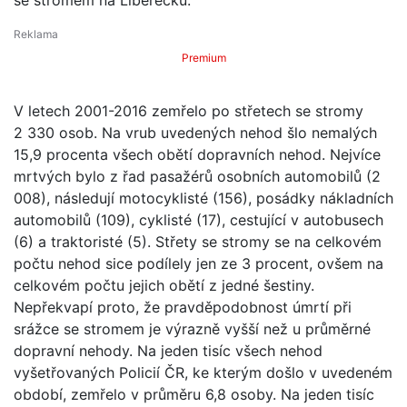
Premium
V letech 2001-2016 zemřelo po střetech se stromy
2 330 osob. Na vrub uvedených nehod šlo nemalých
15,9 procenta všech obětí dopravních nehod. Nejvíce
mrtvých bylo z řad pasažérů osobních automobilů (2
008), následují motocyklisté (156), posádky nákladních
automobilů (109), cyklisté (17), cestující v autobusech
(6) a traktoristé (5). Střety se stromy se na celkovém
počtu nehod sice podílely jen ze 3 procent, ovšem na
celkovém počtu jejich obětí z jedné šestiny.
Nepřekvapí proto, že pravděpodobnost úmrtí při
srážce se stromem je výrazně vyšší než u průměrné
dopravní nehody. Na jeden tisíc všech nehod
vyšetřovaných Policií ČR, ke kterým došlo v uvedeném
období, zemřelo v průměru 6,8 osoby. Na jeden tisíc