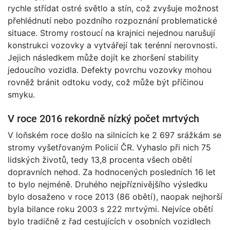
rychle střídat ostré světlo a stín, což zvyšuje možnost
přehlédnutí nebo pozdního rozpoznání problematické
situace. Stromy rostoucí na krajnici nejednou narušují
konstrukci vozovky a vytvářejí tak terénní nerovnosti.
Jejich následkem může dojít ke zhoršení stability
jedoucího vozidla. Defekty povrchu vozovky mohou
rovněž bránit odtoku vody, což může být příčinou
smyku.
V roce 2016 rekordně nízký počet mrtvých
V loňském roce došlo na silnicích ke 2 697 srážkám se
stromy vyšetřovaným Policií ČR. Vyhaslo při nich 75
lidských životů, tedy 13,8 procenta všech obětí
dopravních nehod. Za hodnocených posledních 16 let
to bylo nejméně. Druhého nejpříznivějšího výsledku
bylo dosaženo v roce 2013 (86 obětí), naopak nejhorší
byla bilance roku 2003 s 222 mrtvými. Nejvíce obětí
bylo tradičně z řad cestujících v osobních vozidlech