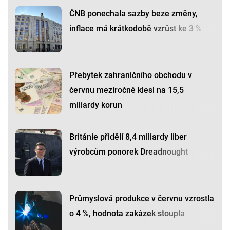
ČNB ponechala sazby beze změny,
inflace má krátkodobě vzrůst ke 3 %
Přebytek zahraničního obchodu v
červnu meziročně klesl na 15,5
miliardy korun
Británie přidělí 8,4 miliardy liber
výrobcům ponorek Dreadnought
Průmyslová produkce v červnu vzrostla
o 4 %, hodnota zakázek stoupla