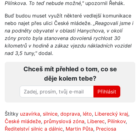
Pilínkova. To teď nebude možné,"
upozornil Řehák.
Buď budou muset využít některé vedlejší komunikace
nebo najet přes ulici České mládeže.
„Reagovali jsme i
na podněty obyvatel v oblasti Hanychova, v okolí
zóny proto byla stanovena dovolená rychlost 30
kilometrů v hodině a zákaz vjezdu nákladních vozidel
nad 3,5 tuny,"
dodal.
Chceš mít přehled o tom, co se
děje kolem tebe?
Přihlásit
Štítky
uzavírka
,
silnice
,
doprava
,
léto
,
Liberecký kraj
,
České mládeže
,
průmyslová zóna
,
Liberec
,
Pilínkov
,
Ředitelství silnic a dálnic
,
Martin Půta
,
Preciosa