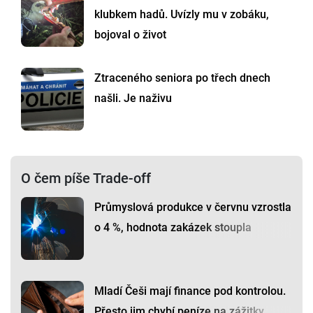
klubkem hadů. Uvízly mu v zobáku,
bojoval o život
Ztraceného seniora po třech dnech
našli. Je naživu
O čem píše Trade-off
Průmyslová produkce v červnu vzrostla
o 4 %, hodnota zakázek stoupla
Mladí Češi mají finance pod kontrolou.
Přesto jim chybí peníze na zážitky