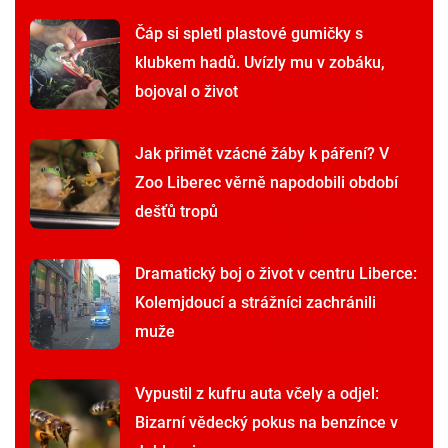
Čáp si spletl plastové gumičky s
klubkem hadů. Uvízly mu v zobáku,
bojoval o život
Jak přimět vzácné žáby k páření? V
Zoo Liberec věrně napodobili období
dešťů tropů
Dramatický boj o život v centru Liberce:
Kolemjdoucí a strážníci zachránili
muže
Vypustil z kufru auta včely a odjel:
Bizarní vědecký pokus na benzínce v