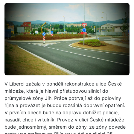
V Liberci začala v pondělí rekonstrukce ulice České
mládeže, která je hlavní přístupovou silnicí do
průmyslové zóny Jih. Práce potrvají až do poloviny
října a provázet je budou rozsáhlá dopravní opatření.
V prvních dnech bude na dopravu dohlížet policie,
nasadit chce i vrtulník. Provoz v ulici České mládeže
bude jednosměrný, směrem do zóny, ze zóny povede
cesta ven směrem na Pilínkov a dál na silnici 35.