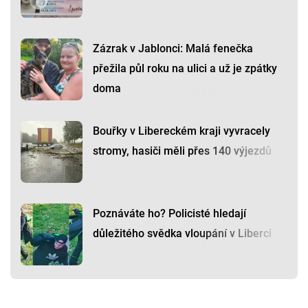
Zázrak v Jablonci: Malá fenečka
přežila půl roku na ulici a už je zpátky
doma
Bouřky v Libereckém kraji vyvracely
stromy, hasiči měli přes 140 výjezdů
Poznáváte ho? Policisté hledají
důležitého svědka vloupání v Liberci