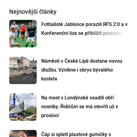
Nejnovější články
Fotbalisté Jablonce porazili RFS 2:0 a v
Konferenční lize se přiblížili postupu
Náměstí v České Lípě dostane novou
dlažbu. Vznikne i obrys bývalého
kostela
Na most v Londýnské osadili obří
nosníky. Řidičům se má otevřít už v
prosinci
Čáp si spletl plastové gumičky s