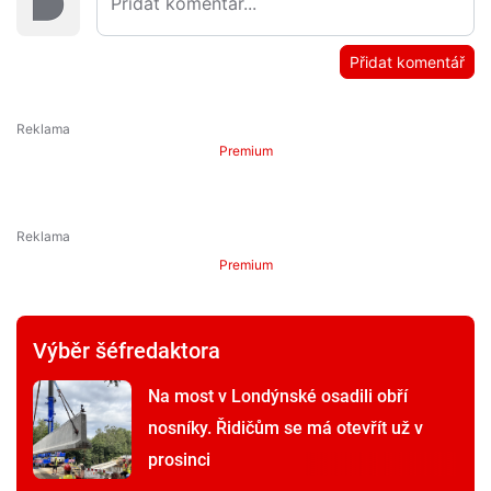
Přidat komentář
Premium
Premium
Výběr šéfredaktora
Na most v Londýnské osadili obří
nosníky. Řidičům se má otevřít už v
prosinci