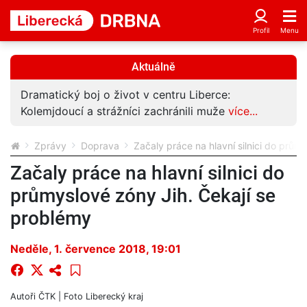
Aktuálně
Dramatický boj o život v centru Liberce:
Kolemjdoucí a strážníci zachránili muže
více...
Zprávy
Doprava
Začaly práce na hlavní silnici do prům
Začaly práce na hlavní silnici do
průmyslové zóny Jih. Čekají se
problémy
Neděle, 1. července 2018, 19:01
Autoři
ČTK
| Foto
Liberecký kraj