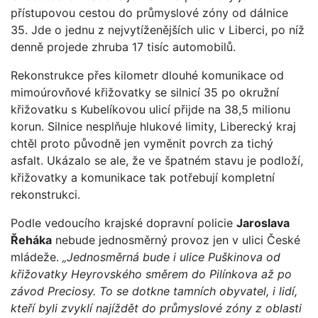
přístupovou cestou do průmyslové zóny od dálnice
35. Jde o jednu z nejvytíženějších ulic v Liberci, po níž
denně projede zhruba 17 tisíc automobilů.
Rekonstrukce přes kilometr dlouhé komunikace od
mimoúrovňové křižovatky se silnicí 35 po okružní
křižovatku s Kubelíkovou ulicí přijde na 38,5 milionu
korun. Silnice nesplňuje hlukové limity, Liberecký kraj
chtěl proto původně jen vyměnit povrch za tichý
asfalt. Ukázalo se ale, že ve špatném stavu je podloží,
křižovatky a komunikace tak potřebují kompletní
rekonstrukci.
Podle vedoucího krajské dopravní policie
Jaroslava
Řeháka
nebude jednosměrný provoz jen v ulici České
mládeže.
„Jednosměrná bude i ulice Puškinova od
křižovatky Heyrovského směrem do Pilínkova až po
závod Preciosy. To se dotkne tamních obyvatel, i lidí,
kteří byli zvyklí najíždět do průmyslové zóny z oblasti