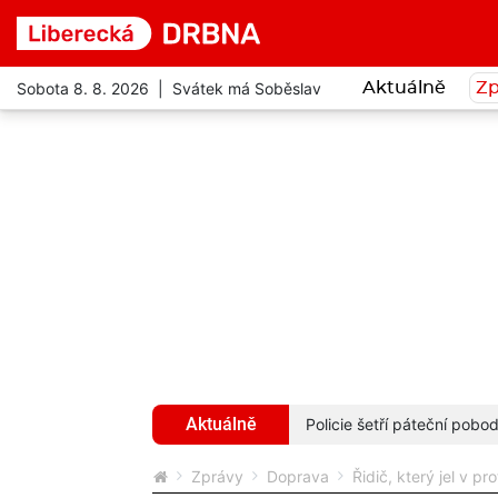
Sobota 8. 8. 2026 | Svátek má Soběslav
Aktuálně
Zp
Aktuálně
ny i vstupné za 122 korun
více...
Policie šetří páteční pob
Zprávy
Doprava
Řidič, který jel v pr