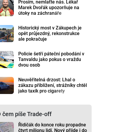
Prosím, nemlaťte nás. Lékař
Marek Dvořák upozorňuje na
útoky na záchranáře
Historický most v Zákupech je
opět průjezdný, rekonstrukce
ale pokračuje
Policie šetří páteční pobodání v
Tanvaldu jako pokus o vraždu
dvou osob
Neuvěřitelná drzost: Lhal o
zákazu přiblížení, strážníky chtěl
jako taxík pro cigarety
 čem píše Trade-off
Řidičák do konce roku propadne
čtvrt milionu lidí. Nový přijde i do