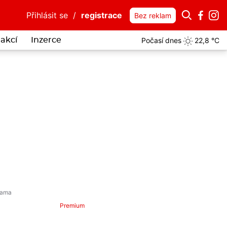
Přihlásit se
/
registrace
Bez reklam
Počasí dnes
22,8 °C
akcí
Inzerce
itelná drzost: Lhal o zákazu přiblížení, strážníky chtěl jako taxík pr
Premium