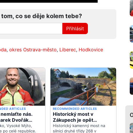
 tom, co se děje kolem tebe?
Přihlásit
oda
,
okres Ostrava-město
,
Liberec
,
Hodkovice
O