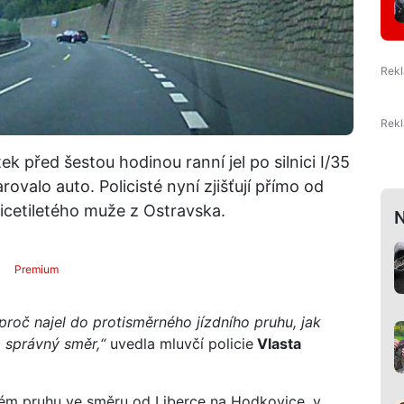
átek před šestou hodinou ranní jel po silnici I/35
ovalo auto. Policisté nyní zjišťují přímo od
řicetiletého muže z Ostravska.
N
Premium
proč najel do protisměrného jízdního pruhu, jak
a správný směr,“
uvedla mluvčí policie
Vlasta
hlém pruhu ve směru od Liberce na Hodkovice, v