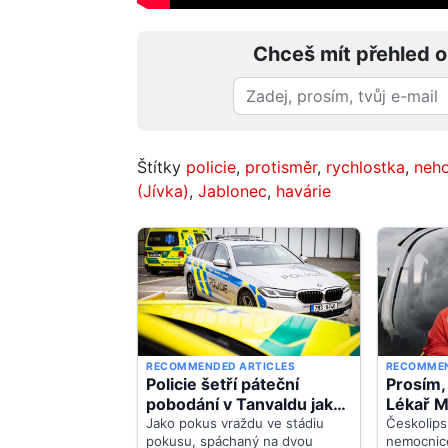
Chceš mít přehled o
Štítky
policie
,
protisměr
,
rychlostka
,
neh
(Jívka)
,
Jablonec
,
havárie