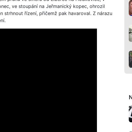
onec, ve stoupání na Jeřmanický kopec, ohrozil
n strhnout řízení, přičemž pak havaroval. Z nárazu
ní.
N