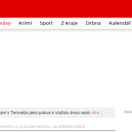
rávy
Krimi
Sport
Z kraje
Drbna
Kalendář 
odání v Tanvaldu jako pokus o vraždu dvou osob
více...
Neuvěř
otisměru a způsobil nehodu, se přihlásil policii