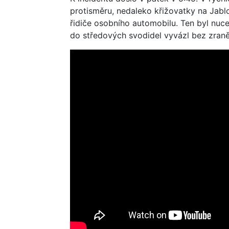
protisměru, nedaleko křižovatky na Jabl
řidiče osobního automobilu. Ten byl nuce
do středových svodidel vyvázl bez zraně