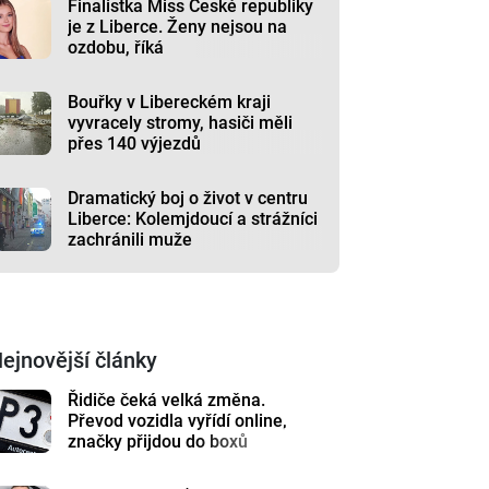
Finalistka Miss České republiky
je z Liberce. Ženy nejsou na
ozdobu, říká
Bouřky v Libereckém kraji
vyvracely stromy, hasiči měli
přes 140 výjezdů
Dramatický boj o život v centru
Liberce: Kolemjdoucí a strážníci
zachránili muže
ejnovější články
Řidiče čeká velká změna.
Převod vozidla vyřídí online,
značky přijdou do boxů