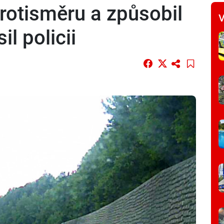
 protisměru a způsobil
V
il policii