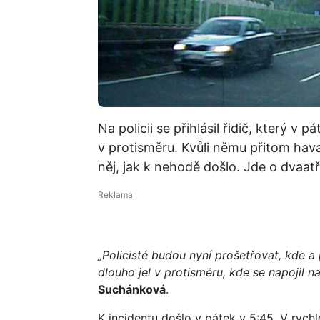
Na policii se přihlásil řidič, který v p
v protisměru. Kvůli němu přitom havar
něj, jak k nehodě došlo. Jde o dvaat
„Policisté budou nyní prošetřovat, kde a 
dlouho jel v protisměru, kde se napojil n
Suchánková
.
K incidentu došlo v pátek v 5:45. V ryc