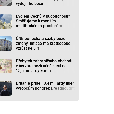
výdejního boxu
Bydlení Čechů v budoucnosti?
Směřujeme k menším
multifunkčním prostorům
ČNB ponechala sazby beze
změny, inflace má krátkodobě
vzrůst ke 3 %
Přebytek zahraničního obchodu
v červnu meziročně klesl na
15,5 miliardy korun
Británie přidělí 8,4 miliardy liber
výrobcům ponorek Dreadnought