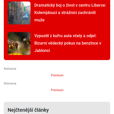
Dramatický boj o život v centru Liberce:
Kolemjdoucí a strážníci zachránili
muže
Vypustil z kufru auta včely a odjel:
Bizarní vědecký pokus na benzínce v
Jablonci
Premium
Premium
Nejčtenější články