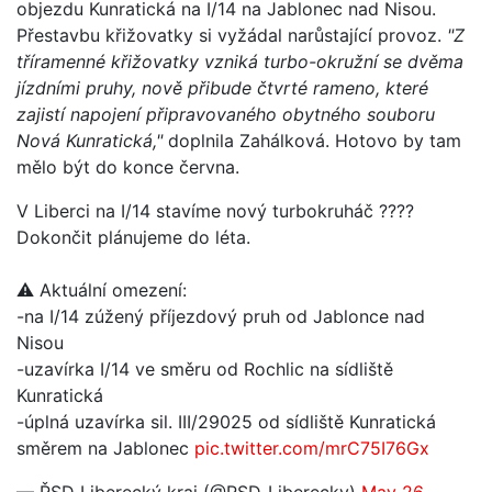
objezdu Kunratická na I/14 na Jablonec nad Nisou.
Přestavbu křižovatky si vyžádal narůstající provoz.
"Z
tříramenné křižovatky vzniká turbo-okružní se dvěma
jízdními pruhy, nově přibude čtvrté rameno, které
zajistí napojení připravovaného obytného souboru
Nová Kunratická,"
doplnila Zahálková. Hotovo by tam
mělo být do konce června.
V Liberci na I/14 stavíme nový turbokruháč ????
Dokončit plánujeme do léta.
⚠️ Aktuální omezení:
-na I/14 zúžený příjezdový pruh od Jablonce nad
Nisou
-uzavírka I/14 ve směru od Rochlic na sídliště
Kunratická
-úplná uzavírka sil. III/29025 od sídliště Kunratická
směrem na Jablonec
pic.twitter.com/mrC75I76Gx