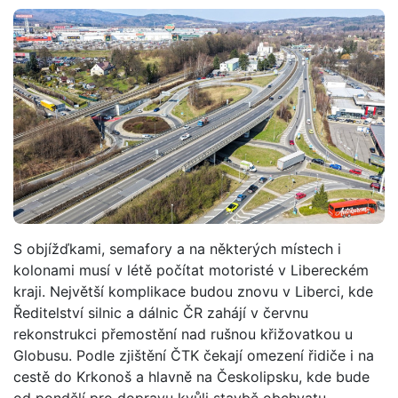
S objížďkami, semafory a na některých místech i
kolonami musí v létě počítat motoristé v Libereckém
kraji. Největší komplikace budou znovu v Liberci, kde
Ředitelství silnic a dálnic ČR zahájí v červnu
rekonstrukci přemostění nad rušnou křižovatkou u
Globusu. Podle zjištění ČTK čekají omezení řidiče i na
cestě do Krkonoš a hlavně na Českolipsku, kde bude
od pondělí pro dopravu kvůli stavbě obchvatu