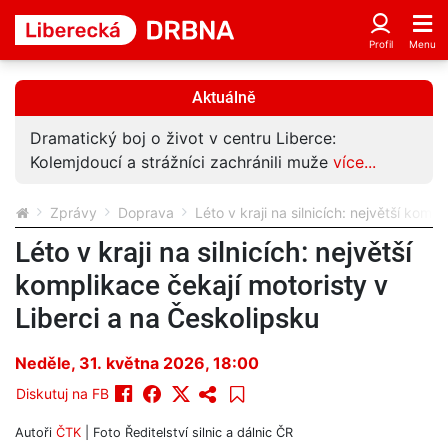
Aktuálně
Dramatický boj o život v centru Liberce:
Kolemjdoucí a strážníci zachránili muže
více...
Zprávy
Doprava
Léto v kraji na silnicích: největší komp
Léto v kraji na silnicích: největší
komplikace čekají motoristy v
Liberci a na Českolipsku
Neděle, 31. května 2026, 18:00
Diskutuj na FB
Autoři
ČTK
| Foto
Ředitelství silnic a dálnic ČR