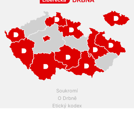
Soukromí
O Drbně
Etický kodex
Kontakt
Inzerce
Práce v Drbně