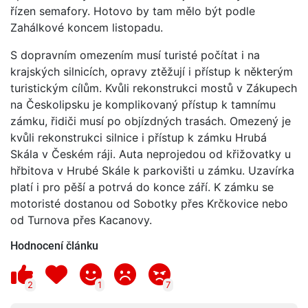
řízen semafory. Hotovo by tam mělo být podle
Zahálkové koncem listopadu.
S dopravním omezením musí turisté počítat i na
krajských silnicích, opravy ztěžují i přístup k některým
turistickým cílům. Kvůli rekonstrukci mostů v Zákupech
na Českolipsku je komplikovaný přístup k tamnímu
zámku, řidiči musí po objízdných trasách. Omezený je
kvůli rekonstrukci silnice i přístup k zámku Hrubá
Skála v Českém ráji. Auta neprojedou od křižovatky u
hřbitova v Hrubé Skále k parkovišti u zámku. Uzavírka
platí i pro pěší a potrvá do konce září. K zámku se
motoristé dostanou od Sobotky přes Krčkovice nebo
od Turnova přes Kacanovy.
Hodnocení článku
2
1
7