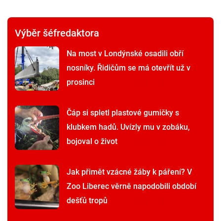
Výběr šéfredaktora
Na most v Londýnské osadili obří
nosníky. Řidičům se má otevřít už v
prosinci
Čáp si spletl plastové gumičky s
klubkem hadů. Uvízly mu v zobáku,
bojoval o život
Jak přimět vzácné žáby k páření? V
Zoo Liberec věrně napodobili období
dešťů tropů