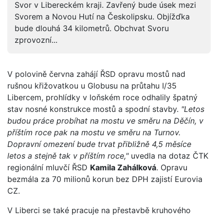
Svor v Libereckém kraji. Zavřený bude úsek mezi
Svorem a Novou Hutí na Českolipsku. Objížďka
bude dlouhá 34 kilometrů. Obchvat Svoru
zprovozní...
V polovině června zahájí ŘSD opravu mostů nad
rušnou křižovatkou u Globusu na průtahu I/35
Libercem, prohlídky v loňském roce odhalily špatný
stav nosné konstrukce mostů a spodní stavby.
"Letos
budou práce probíhat na mostu ve směru na Děčín, v
příštím roce pak na mostu ve směru na Turnov.
Dopravní omezení bude trvat přibližně 4,5 měsíce
letos a stejně tak v příštím roce,"
uvedla na dotaz ČTK
regionální mluvčí ŘSD
Kamila Zahálková
. Opravu
bezmála za 70 milionů korun bez DPH zajistí Eurovia
CZ.
V Liberci se také pracuje na přestavbě kruhového