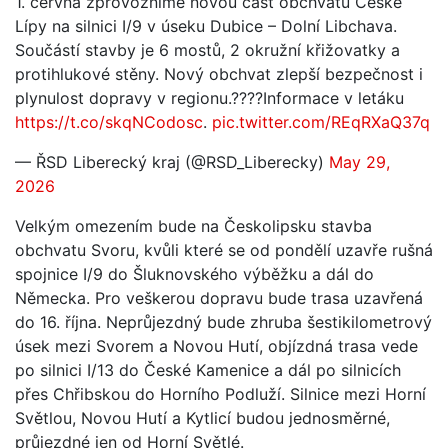
1. června zprovozníme novou část obchvatu České
Lípy na silnici I/9 v úseku Dubice – Dolní Libchava.
Součástí stavby je 6 mostů, 2 okružní křižovatky a
protihlukové stěny. Nový obchvat zlepší bezpečnost i
plynulost dopravy v regionu.????Informace v letáku
https://t.co/skqNCodosc
.
pic.twitter.com/REqRXaQ37q
— ŘSD Liberecký kraj (@RSD_Liberecky)
May 29,
2026
Velkým omezením bude na Českolipsku stavba
obchvatu Svoru, kvůli které se od pondělí uzavře rušná
spojnice I/9 do Šluknovského výběžku a dál do
Německa. Pro veškerou dopravu bude trasa uzavřená
do 16. října. Neprůjezdný bude zhruba šestikilometrový
úsek mezi Svorem a Novou Hutí, objízdná trasa vede
po silnici I/13 do České Kamenice a dál po silnicích
přes Chřibskou do Horního Podluží. Silnice mezi Horní
Světlou, Novou Hutí a Kytlicí budou jednosměrné,
průjezdné jen od Horní Světlé.