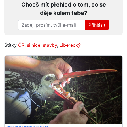
Chceš mít přehled o tom, co se
děje kolem tebe?
Přihlásit
Štítky
ČR
,
silnice
,
stavby
,
Liberecký