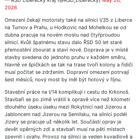
— ŘSD Liberecký kraj (@RSD_Liberecky)
May 26,
2026
Omezení čekají motoristy také na silnici I/35 z Liberce
na Turnov a Prahu, u Hodkovic nad Mohelkou se od
dubna pracuje na novém mostu nad čtyřproudou
silnicí. Kvůli špatnému stavu dalo ŘSD 50 let staré
přemostění zbourat a staví nové. Doprava je v místě
stavby svedena do jednoho pruhu v každém směru,
hlavně ve špičkách se tak na trase tvoří kolony a řidiči
musí počítat se zdržením. Dopravní omezení potrvají
šest měsíců, nový most by měl být hotový v říjnu.
Stavební práce na I/14 komplikují i cestu do Krkonoš.
Stavbaři se po zimě vrátili k opravě více než kilometr
dlouhého úseku úseku mezi Rokytnicí nad Jizerou a
Jabloncem nad Jizerou na Semilsku, na silnici podél
Jizery se pracuje už několik let. Součástí oprav je
devět opěrných zdí a stavbaři musí na pěti místech
zpevnit i svahy. Provoz na silnici je veden kyvadlově a