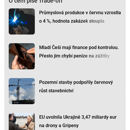
O čem píše Trade-off
Průmyslová produkce v červnu vzrostla
o 4 %, hodnota zakázek stoupla
Mladí Češi mají finance pod kontrolou.
Přesto jim chybí peníze na zážitky
Pozemní stavby podpořily červnový
růst stavebnictví
EU uvolnila Ukrajině 3,47 miliardy eur
na drony a Gripeny