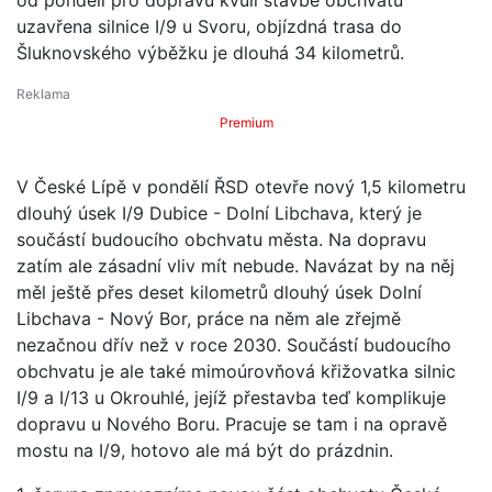
uzavřena silnice I/9 u Svoru, objízdná trasa do
Šluknovského výběžku je dlouhá 34 kilometrů.
Premium
V České Lípě v pondělí ŘSD otevře nový 1,5 kilometru
dlouhý úsek I/9 Dubice - Dolní Libchava, který je
součástí budoucího obchvatu města. Na dopravu
zatím ale zásadní vliv mít nebude. Navázat by na něj
měl ještě přes deset kilometrů dlouhý úsek Dolní
Libchava - Nový Bor, práce na něm ale zřejmě
nezačnou dřív než v roce 2030. Součástí budoucího
obchvatu je ale také mimoúrovňová křižovatka silnic
I/9 a I/13 u Okrouhlé, jejíž přestavba teď komplikuje
dopravu u Nového Boru. Pracuje se tam i na opravě
mostu na I/9, hotovo ale má být do prázdnin.