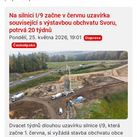
Na silnici I/9 začne v červnu uzavírka
související s výstavbou obchvatu Svoru,
potrvá 20 týdnů
Pondělí, 25. května 2026, 19:01
Doprava
Českolipsko
Dvacet týdnů dlouhou uzavírku silnice I/9, která
začne 1. června, si vyžádá stavba obchvatu obce