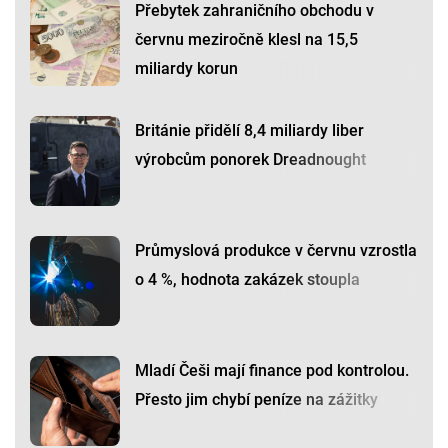
Přebytek zahraničního obchodu v
červnu meziročně klesl na 15,5
miliardy korun
Británie přidělí 8,4 miliardy liber
výrobcům ponorek Dreadnought
Průmyslová produkce v červnu vzrostla
o 4 %, hodnota zakázek stoupla
Mladí Češi mají finance pod kontrolou.
Přesto jim chybí peníze na zážitky