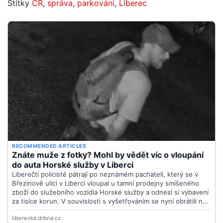
Štítky
ČR
,
správa
,
parkování
,
Liberec