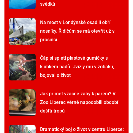
svědků
Na most v Londýnské osadili obří
nosníky. Řidičům se má otevřít už v
prosinci
Čáp si spletl plastové gumičky s
klubkem hadů. Uvízly mu v zobáku,
bojoval o život
Jak přimět vzácné žáby k páření? V
Zoo Liberec věrně napodobili období
dešťů tropů
Dramatický boj o život v centru Liberce: