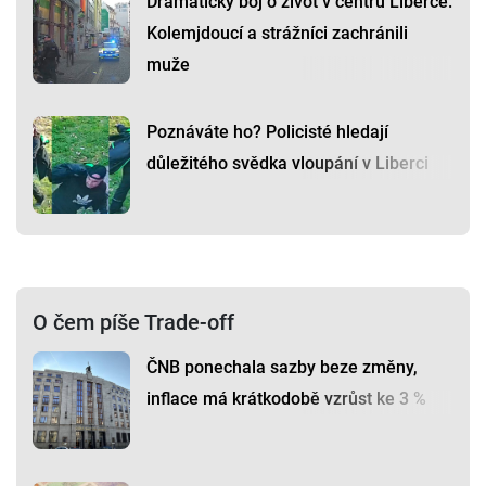
Dramatický boj o život v centru Liberce:
Kolemjdoucí a strážníci zachránili
muže
Poznáváte ho? Policisté hledají
důležitého svědka vloupání v Liberci
O čem píše Trade-off
ČNB ponechala sazby beze změny,
inflace má krátkodobě vzrůst ke 3 %