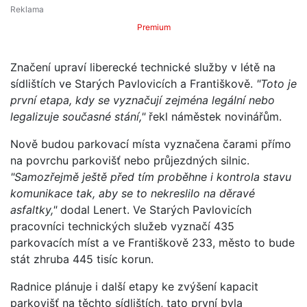
Premium
Značení upraví liberecké technické služby v létě na
sídlištích ve Starých Pavlovicích a Františkově.
"Toto je
první etapa, kdy se vyznačují zejména legální nebo
legalizuje současné stání,"
řekl náměstek novinářům.
Nově budou parkovací místa vyznačena čarami přímo
na povrchu parkovišť nebo průjezdných silnic.
"Samozřejmě ještě před tím proběhne i kontrola stavu
komunikace tak, aby se to nekreslilo na děravé
asfaltky,"
dodal Lenert. Ve Starých Pavlovicích
pracovníci technických služeb vyznačí 435
parkovacích míst a ve Františkově 233, město to bude
stát zhruba 445 tisíc korun.
Radnice plánuje i další etapy ke zvýšení kapacit
parkovišť na těchto sídlištích, tato první byla