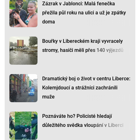
Zázrak v Jablonci: Malá fenečka
přežila půl roku na ulici a už je zpátky
doma
Bouřky v Libereckém kraji vyvracely
stromy, hasiči měli přes 140 výjezdů
Dramatický boj o život v centru Liberce:
Kolemjdoucí a strážníci zachránili
muže
Poznáváte ho? Policisté hledají
důležitého svědka vloupání v Liberci