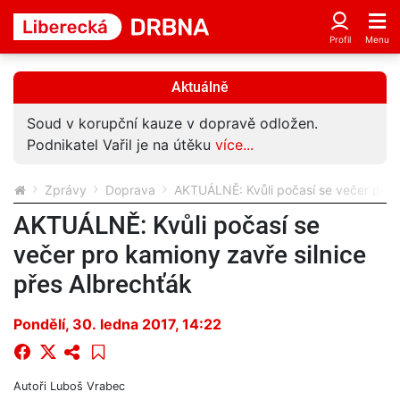
Aktuálně
Soud v korupční kauze v dopravě odložen.
Podnikatel Vařil je na útěku
více...
Zprávy
Doprava
AKTUÁLNĚ: Kvůli počasí se večer pro k
AKTUÁLNĚ: Kvůli počasí se
večer pro kamiony zavře silnice
přes Albrechťák
Pondělí, 30. ledna 2017, 14:22
Autoři
Luboš Vrabec