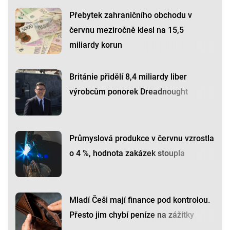
Přebytek zahraničního obchodu v
červnu meziročně klesl na 15,5
miliardy korun
Británie přidělí 8,4 miliardy liber
výrobcům ponorek Dreadnought
Průmyslová produkce v červnu vzrostla
o 4 %, hodnota zakázek stoupla
Mladí Češi mají finance pod kontrolou.
Přesto jim chybí peníze na zážitky