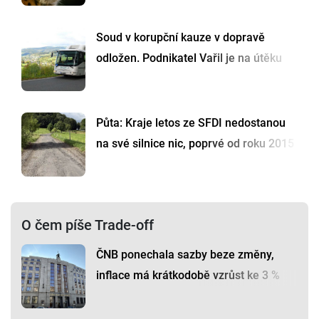
Soud v korupční kauze v dopravě
odložen. Podnikatel Vařil je na útěku
Půta: Kraje letos ze SFDI nedostanou
na své silnice nic, poprvé od roku 2015
O čem píše Trade-off
ČNB ponechala sazby beze změny,
inflace má krátkodobě vzrůst ke 3 %