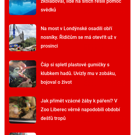
zkolaboval, lidé na sítích řešili pomoc
svědků
Na most v Londýnské osadili obří
nosníky. Řidičům se má otevřít už v
prosinci
Čáp si spletl plastové gumičky s
klubkem hadů. Uvízly mu v zobáku,
bojoval o život
Jak přimět vzácné žáby k páření? V
Zoo Liberec věrně napodobili období
dešťů tropů