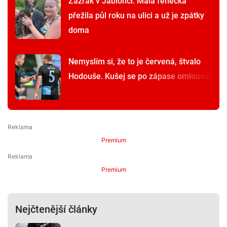
Zázrak v Jablonci: Malá fenečka
přežila půl roku na ulici a už je zpátky
doma
Nemyslím si, že to je červená, štvalo
Hodouše. Kušej se po zápase omlouval
Premium
Premium
Nejčtenější články