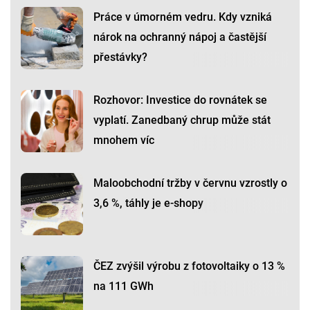
Práce v úmorném vedru. Kdy vzniká
nárok na ochranný nápoj a častější
přestávky?
Rozhovor: Investice do rovnátek se
vyplatí. Zanedbaný chrup může stát
mnohem víc
Maloobchodní tržby v červnu vzrostly o
3,6 %, táhly je e-shopy
ČEZ zvýšil výrobu z fotovoltaiky o 13 %
na 111 GWh