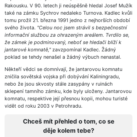
Rakousku. V 90. letech ji neúspěšně hledal Josef Mužík
také na zámku Sychrov nedaleko Turnova. Kadlec kvůli
tomu prožil 21. března 1991 jedno z nejhorších období
svého života.
"Celou noc jsem strávil s bezpečnostní
informační službou za ohrazeným areálem. Tvrdilo se,
že zámek je podminovaný, neboť se hledači blíží k
jantarové komnatě,"
zavzpomínal Kadlec. Žádný
poklad se tehdy nenašel a žádný výbuch nenastal.
Někteří vědci se domnívají, že jantarovou komnatu
zničila sovětská vojska při dobývání Kaliningradu,
nebo že jsou skvosty stále zasypány v ruinách
sklepení tamního zámku, kde byly uloženy. Jantarovou
komnatu, respektive její přesnou kopii, mohou turisté
vidět od roku 2003 v Petrohradu.
Chceš mít přehled o tom, co se
děje kolem tebe?