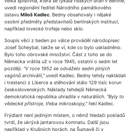
velká spisovna, která se týkala říšských drah v Berlíně,"
uvedl regionální ředitel Národního památkového
ústavu
Miloš Kadlec
. Bedny obsahovaly i nějaké
osobní předměty představitelů berlínských institucí,
například lovecké trofeje nebo sklo.
Soupis věcí z beden po válce prováděl národopisec
Josef Scheybal, takže se ví, kde co bylo uskladněno.
Bylo toho obrovské množství. Část z toho se do
Německa vrátila už v roce 1945, ostatní o sedm let
později.
"V roce 1952 se odváželo sedm plných
vagónů archiválií,"
uvedl Kadlec. Bedny tehdy nakládali
i trestanci z Liberce a stěhování stálo 129 tisíc korun
československých. Náklady tehdejší Německá
demokratická republika uhradila v naturáliích.
"Byly to
vědecké přístroje, třeba mikroskopy,"
řekl Kadlec.
Frýdlant není jediným místem, o němž hledači pokladů
tvrdí, že ukrývá jantarovou komnatu. Další jsou
například v Krušných horách, na Šumavě či v