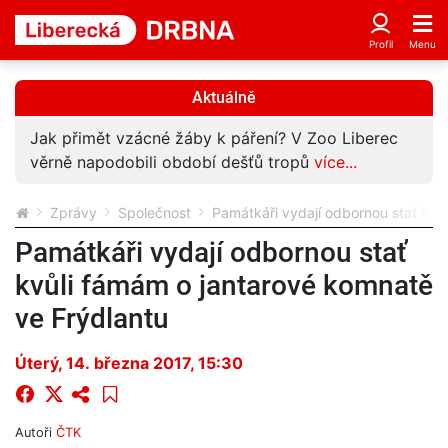
Aktuálně
Jak přimět vzácné žáby k páření? V Zoo Liberec
věrně napodobili období dešťů tropů
více...
Zprávy
Společnost
Památkáři vydají odbornou stať kvů
Památkáři vydají odbornou stať
kvůli fámám o jantarové komnatě
ve Frýdlantu
Úterý, 14. března 2017, 15:30
Autoři
ČTK