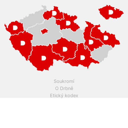
Soukromí
O Drbně
Etický kodex
Kontakt
Inzerce
Práce v Drbně
Nastavení cookies