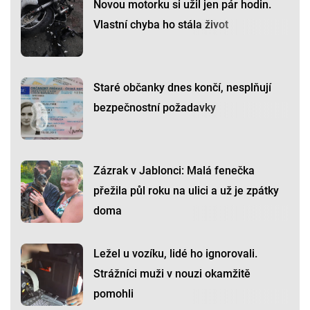
Novou motorku si užil jen pár hodin.
Vlastní chyba ho stála život
Staré občanky dnes končí, nesplňují
bezpečnostní požadavky
Zázrak v Jablonci: Malá fenečka
přežila půl roku na ulici a už je zpátky
doma
Ležel u vozíku, lidé ho ignorovali.
Strážníci muži v nouzi okamžitě
pomohli