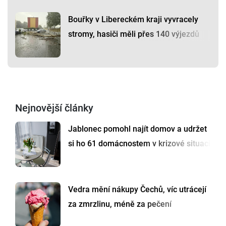
Bouřky v Libereckém kraji vyvracely
stromy, hasiči měli přes 140 výjezdů
Nejnovější články
Jablonec pomohl najít domov a udržet
si ho 61 domácnostem v krizové situaci
Vedra mění nákupy Čechů, víc utrácejí
za zmrzlinu, méně za pečení