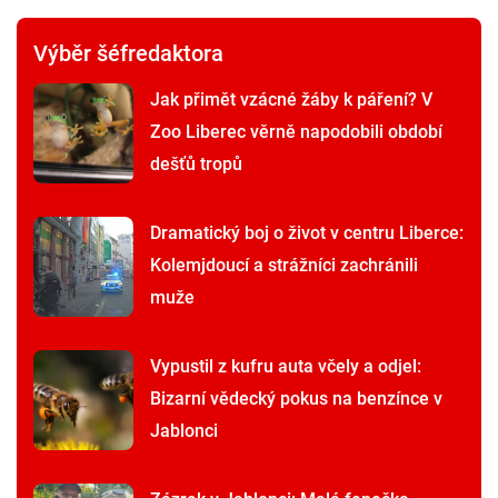
Výběr šéfredaktora
Jak přimět vzácné žáby k páření? V
Zoo Liberec věrně napodobili období
dešťů tropů
Dramatický boj o život v centru Liberce:
Kolemjdoucí a strážníci zachránili
muže
Vypustil z kufru auta včely a odjel:
Bizarní vědecký pokus na benzínce v
Jablonci