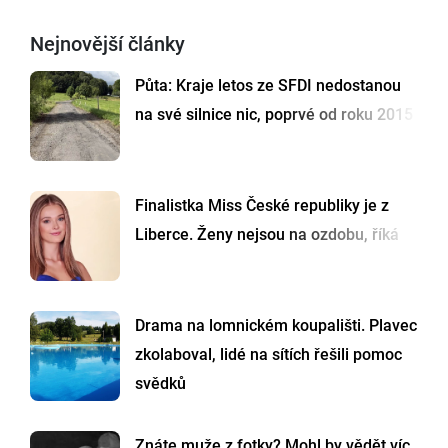
Nejnovější články
Půta: Kraje letos ze SFDI nedostanou
na své silnice nic, poprvé od roku 2015
Finalistka Miss České republiky je z
Liberce. Ženy nejsou na ozdobu, říká
Drama na lomnickém koupališti. Plavec
zkolaboval, lidé na sítích řešili pomoc
svědků
Znáte muže z fotky? Mohl by vědět víc