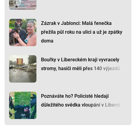
Zázrak v Jablonci: Malá fenečka
přežila půl roku na ulici a už je zpátky
doma
Bouřky v Libereckém kraji vyvracely
stromy, hasiči měli přes 140 výjezdů
Poznáváte ho? Policisté hledají
důležitého svědka vloupání v Liberci