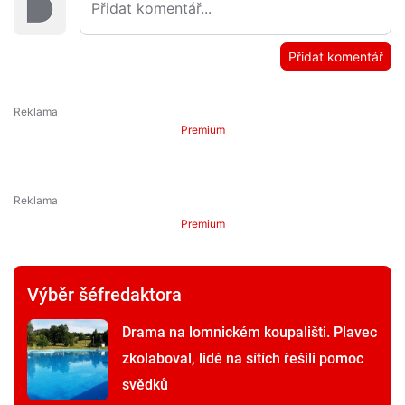
Přidat komentář
Premium
Premium
Výběr šéfredaktora
Drama na lomnickém koupališti. Plavec
zkolaboval, lidé na sítích řešili pomoc
svědků