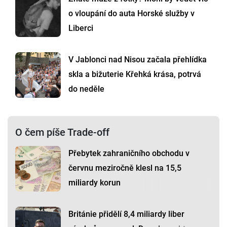
o vloupání do auta Horské služby v
Liberci
V Jablonci nad Nisou začala přehlídka
skla a bižuterie Křehká krása, potrvá
do neděle
O čem píše Trade-off
Přebytek zahraničního obchodu v
červnu meziročně klesl na 15,5
miliardy korun
Británie přidělí 8,4 miliardy liber