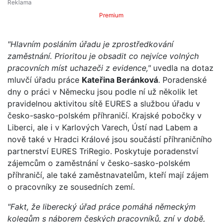
Premium
"Hlavním posláním úřadu je zprostředkování
zaměstnání. Prioritou je obsadit co nejvíce volných
pracovních míst uchazeči z evidence,"
uvedla na dotaz
mluvčí úřadu práce
Kateřina Beránková
. Poradenské
dny o práci v Německu jsou podle ní už několik let
pravidelnou aktivitou sítě EURES a službou úřadu v
česko-sasko-polském příhraničí. Krajské pobočky v
Liberci, ale i v Karlových Varech, Ústí nad Labem a
nově také v Hradci Králové jsou součástí příhraničního
partnerství EURES TriRegio. Poskytuje poradenství
zájemcům o zaměstnání v česko-sasko-polském
příhraničí, ale také zaměstnavatelům, kteří mají zájem
o pracovníky ze sousedních zemí.
"Fakt, že liberecký úřad práce pomáhá německým
kolegům s náborem českých pracovníků, zní v době,