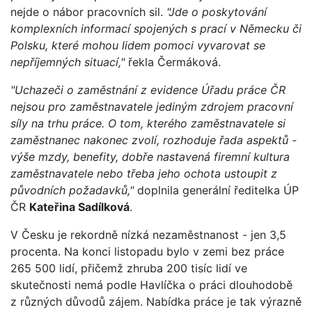
nejde o nábor pracovních sil.
"Jde o poskytování
komplexních informací spojených s prací v Německu či
Polsku, které mohou lidem pomoci vyvarovat se
nepříjemných situací,"
řekla Čermáková.
"Uchazeči o zaměstnání z evidence Úřadu práce ČR
nejsou pro zaměstnavatele jediným zdrojem pracovní
síly na trhu práce. O tom, kterého zaměstnavatele si
zaměstnanec nakonec zvolí, rozhoduje řada aspektů -
výše mzdy, benefity, dobře nastavená firemní kultura
zaměstnavatele nebo třeba jeho ochota ustoupit z
původních požadavků,"
doplnila generální ředitelka ÚP
ČR
Kateřina Sadílková
.
V Česku je rekordně nízká nezaměstnanost - jen 3,5
procenta. Na konci listopadu bylo v zemi bez práce
265 500 lidí, přičemž zhruba 200 tisíc lidí ve
skutečnosti nemá podle Havlíčka o práci dlouhodobě
z různých důvodů zájem. Nabídka práce je tak výrazně