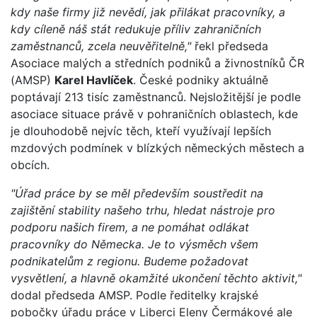
kdy naše firmy již nevědí, jak přilákat pracovníky, a
kdy cíleně náš stát redukuje příliv zahraničních
zaměstnanců, zcela neuvěřitelně,"
řekl předseda
Asociace malých a středních podniků a živnostníků ČR
(AMSP)
Karel Havlíček
. České podniky aktuálně
poptávají 213 tisíc zaměstnanců. Nejsložitější je podle
asociace situace právě v pohraničních oblastech, kde
je dlouhodobě nejvíc těch, kteří využívají lepších
mzdových podmínek v blízkých německých městech a
obcích.
"Úřad práce by se měl především soustředit na
zajištění stability našeho trhu, hledat nástroje pro
podporu našich firem, a ne pomáhat odlákat
pracovníky do Německa. Je to výsměch všem
podnikatelům z regionu. Budeme požadovat
vysvětlení, a hlavně okamžité ukončení těchto aktivit,"
dodal předseda AMSP. Podle ředitelky krajské
pobočky úřadu práce v Liberci Eleny Čermákové ale