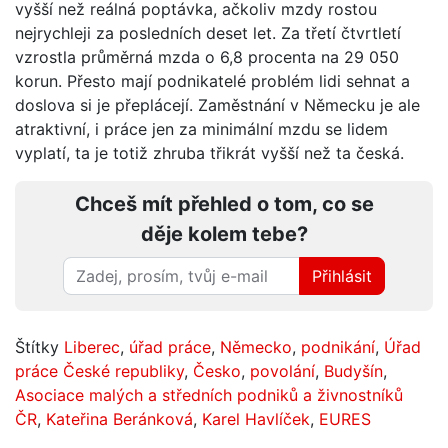
vyšší než reálná poptávka, ačkoliv mzdy rostou
nejrychleji za posledních deset let. Za třetí čtvrtletí
vzrostla průměrná mzda o 6,8 procenta na 29 050
korun. Přesto mají podnikatelé problém lidi sehnat a
doslova si je přeplácejí. Zaměstnání v Německu je ale
atraktivní, i práce jen za minimální mzdu se lidem
vyplatí, ta je totiž zhruba třikrát vyšší než ta česká.
Chceš mít přehled o tom, co se
děje kolem tebe?
Přihlásit
Štítky
Liberec
,
úřad práce
,
Německo
,
podnikání
,
Úřad
práce České republiky
,
Česko
,
povolání
,
Budyšín
,
Asociace malých a středních podniků a živnostníků
ČR
,
Kateřina Beránková
,
Karel Havlíček
,
EURES