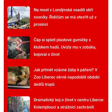
Na most v Londýnské osadili obří
nosníky. Řidičům se má otevřít už v
prosinci
Čáp si spletl plastové gumičky s
klubkem hadů. Uvízly mu v zobáku,
bojoval o život
Jak přimět vzácné žáby k páření? V
Zoo Liberec věrně napodobili období
dešťů tropů
Dramatický boj o život v centru Liberce:
Kolemjdoucí a strážníci zachránili