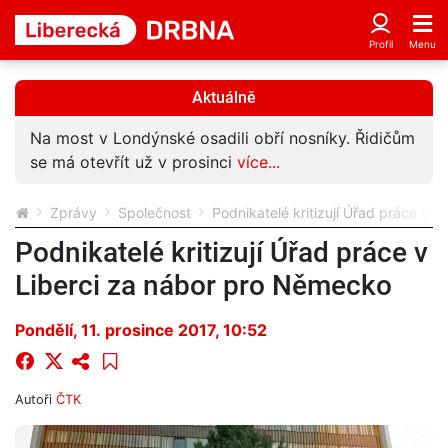
Aktuálně
Na most v Londýnské osadili obří nosníky. Řidičům
se má otevřít už v prosinci
více...
Zprávy
Společnost
Podnikatelé kritizují Úřad práce v 
Podnikatelé kritizují Úřad práce v
Liberci za nábor pro Německo
Pondělí, 11. prosince 2017, 10:52
Autoři
ČTK