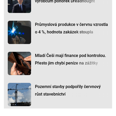
výrobcům ponorek Dreadnought
Průmyslová produkce v červnu vzrostla
o 4 %, hodnota zakázek stoupla
Mladí Češi mají finance pod kontrolou.
Přesto jim chybí peníze na zážitky
Pozemní stavby podpořily červnový
růst stavebnictví