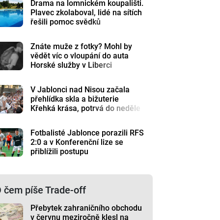
Drama na lomnickém koupališti.
Plavec zkolaboval, lidé na sítích
řešili pomoc svědků
Znáte muže z fotky? Mohl by
vědět víc o vloupání do auta
Horské služby v Liberci
V Jablonci nad Nisou začala
přehlídka skla a bižuterie
Křehká krása, potrvá do neděle
Fotbalisté Jablonce porazili RFS
2:0 a v Konferenční lize se
přiblížili postupu
 čem píše Trade-off
Přebytek zahraničního obchodu
v červnu meziročně klesl na