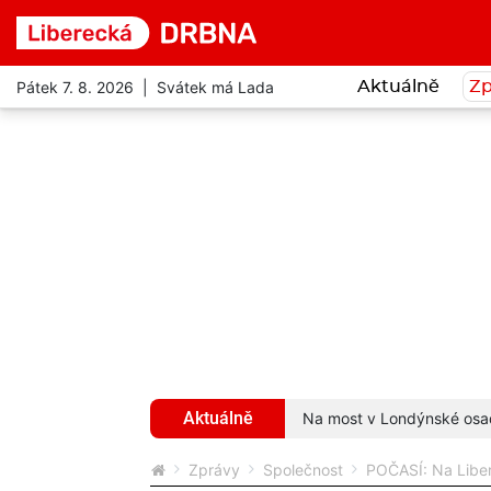
Pátek 7. 8. 2026 | Svátek má Lada
Aktuálně
Zp
Aktuálně
. Uvízly mu v zobáku, bojoval o život
více...
Na most v Londýnské osadi
Zprávy
Společnost
POČASÍ: Na Liber