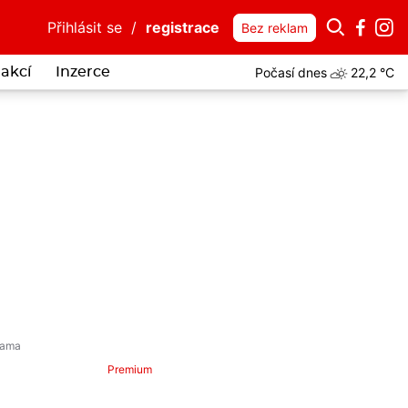
Přihlásit se
/
registrace
Bez reklam
Počasí dnes
22,2 °C
akcí
Inzerce
 muže z fotky? Mohl by vědět víc o vloupání do auta Horské služby 
Premium