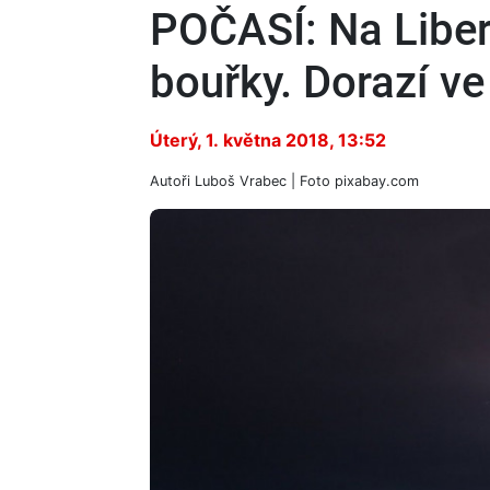
POČASÍ: Na Liber
bouřky. Dorazí ve
Úterý, 1. května 2018, 13:52
Autoři
Luboš Vrabec
| Foto
pixabay.com