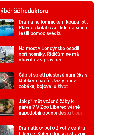
ýběr šéfredaktora
Drama na lomnickém koupališti.
Plavec zkolaboval, lidé na sítích
řešili pomoc svědků
Na most v Londýnské osadili
obří nosníky. Řidičům se má
otevřít už v prosinci
Čáp si spletl plastové gumičky s
klubkem hadů. Uvízly mu v
zobáku, bojoval o život
Jak přimět vzácné žáby k
páření? V Zoo Liberec věrně
napodobili období dešťů tropů
Dramatický boj o život v centru
Liberce: Kolemjdoucí a strážníci