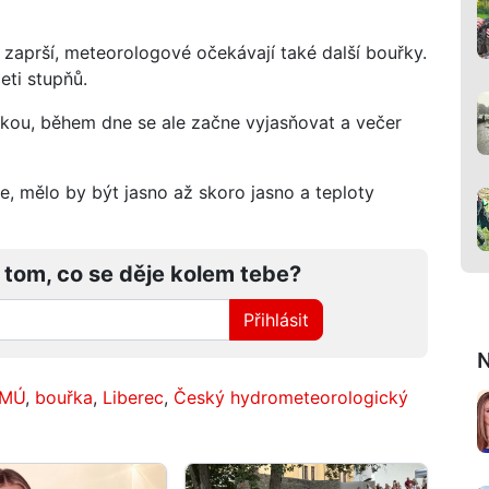
zaprší, meteorologové očekávají také další bouřky.
ti stupňů.
ou, během dne se ale začne vyjasňovat a večer
, mělo by být jasno až skoro jasno a teploty
 tom, co se děje kolem tebe?
Přihlásit
N
MÚ
,
bouřka
,
Liberec
,
Český hydrometeorologický