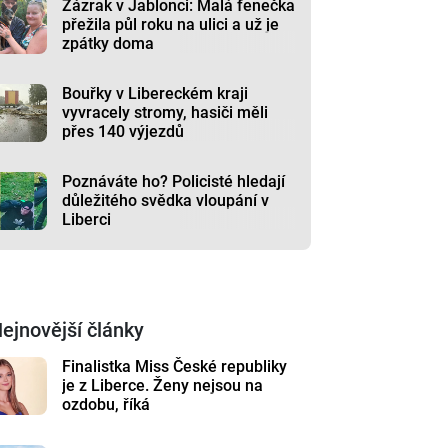
Zázrak v Jablonci: Malá fenečka
přežila půl roku na ulici a už je
zpátky doma
Bouřky v Libereckém kraji
vyvracely stromy, hasiči měli
přes 140 výjezdů
Poznáváte ho? Policisté hledají
důležitého svědka vloupání v
Liberci
ejnovější články
Finalistka Miss České republiky
je z Liberce. Ženy nejsou na
ozdobu, říká