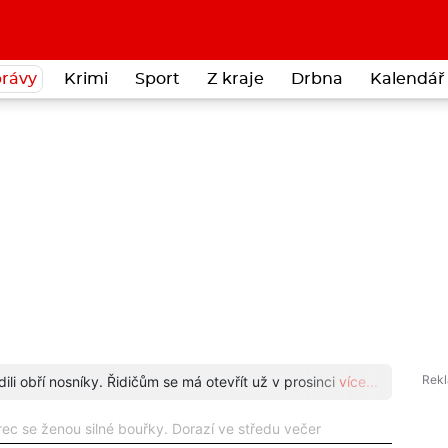
rávy
Krimi
Sport
Z kraje
Drbna
Kalendář 
li obří nosníky. Řidičům se má otevřít už v prosinci
více...
Znáte
ec se ženou silné bouřky. Dorazí ve středu večer