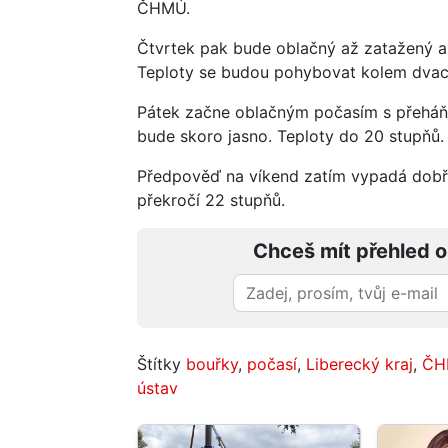
ČHMÚ.
Čtvrtek pak bude oblačný až zatažený a 
Teploty se budou pohybovat kolem dvace
Pátek začne oblačným počasím s přeháňk
bude skoro jasno. Teploty do 20 stupňů.
Předpověď na víkend zatím vypadá dobře
překročí 22 stupňů.
Chceš mít přehled o
Štítky
bouřky
,
počasí
,
Liberecký kraj
,
ČH
ústav