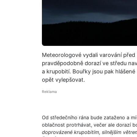
Meteorologové vydali varování před 
pravděpodobně dorazí ve středu naveč
a krupobití. Bouřky jsou pak hlášené
opět vylepšovat.
Od středečního rána bude zataženo a mí
oblačnost protrhávat, večer ale dorazí b
doprovázené krupobitím, silnějším větre