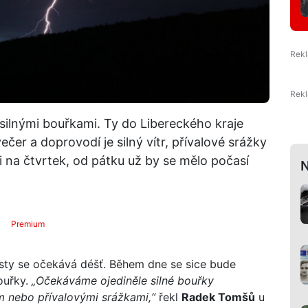
silnými bouřkami. Ty do Libereckého kraje
er a doprovodí je silný vítr, přívalové srážky
 i na čtvrtek, od pátku už by se mělo počasí
N
Premium
sty se očekává déšť. Během dne se sice bude
ouřky.
„Očekáváme ojediněle silné bouřky
m nebo přívalovými srážkami,“
řekl
Radek Tomšů
u