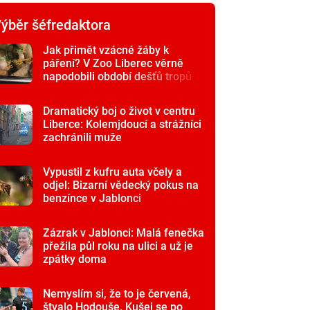
ýběr šéfredaktora
Jak přimět vzácné žáby k
páření? V Zoo Liberec věrně
napodobili období dešťů tropů
Dramatický boj o život v centru
Liberce: Kolemjdoucí a strážníci
zachránili muže
Vypustil z kufru auta včely a
odjel: Bizarní vědecký pokus na
benzínce v Jablonci
Zázrak v Jablonci: Malá fenečka
přežila půl roku na ulici a už je
zpátky doma
Nemyslím si, že to je červená,
štvalo Hodouše. Kušej se po