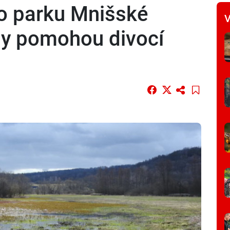
o parku Mnišské
V
py pomohou divocí