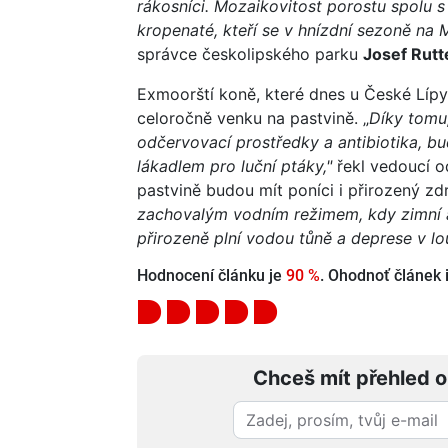
rákosníci. Mozaikovitost porostu spolu 
kropenaté, kteří se v hnízdní sezoně na 
správce českolipského parku
Josef Rutt
Exmoorští koně, které dnes u České Lípy
celoročně venku na pastvině. „
Díky tomu
odčervovací prostředky a antibiotika, bu
lákadlem pro luční ptáky,"
řekl vedoucí 
pastvině budou mít poníci i přirozený zdr
zachovalým vodním režimem, kdy zimní a 
přirozeně plní vodou tůně a deprese v lo
Hodnocení článku je
90 %
. Ohodnoť článek i
Chceš mít přehled o