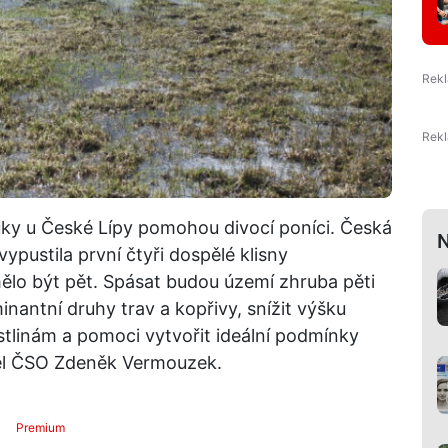
uky u České Lípy pomohou divocí poníci. Česká
N
ypustila první čtyři dospělé klisny
ělo být pět. Spásat budou území zhruba pěti
minantní druhy trav a kopřivy, snížit výšku
stlinám a pomoci vytvořit ideální podmínky
ditel ČSO Zdeněk Vermouzek.
Premium