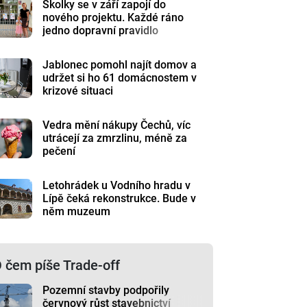
Školky se v září zapojí do
nového projektu. Každé ráno
jedno dopravní pravidlo
Jablonec pomohl najít domov a
udržet si ho 61 domácnostem v
krizové situaci
Vedra mění nákupy Čechů, víc
utrácejí za zmrzlinu, méně za
pečení
Letohrádek u Vodního hradu v
Lípě čeká rekonstrukce. Bude v
něm muzeum
 čem píše Trade-off
Pozemní stavby podpořily
červnový růst stavebnictví