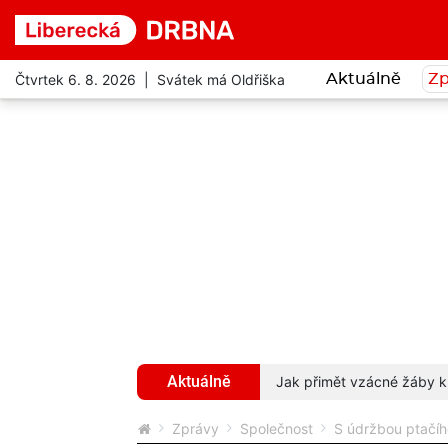
Čtvrtek 6. 8. 2026 | Svátek má Oldřiška
Aktuálně
Zp
Aktuálně
ecký kraj opravit, měnit je nebude
více...
Jak přimět vzácné žáby k
Zprávy
Společnost
S údržbou ptačíh