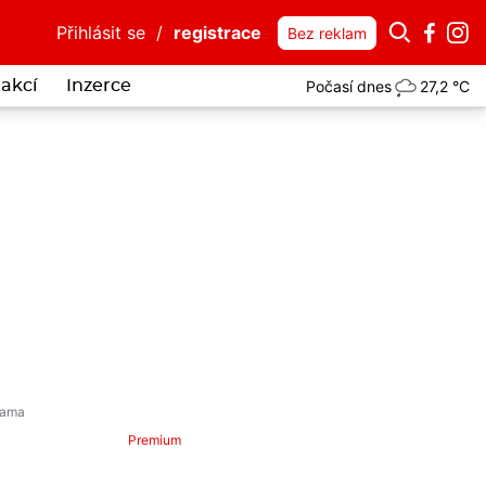
Přihlásit se
/
registrace
Bez reklam
Počasí dnes
27,2 °C
akcí
Inzerce
motorku si užil jen pár hodin. Vlastní chyba ho stála život
více...
Premium