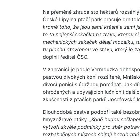
Na přeměně zhruba sto hektarů rozsáhlý
České Lípy na ptačí park pracuje ornitol
kromě toho, že jsou sami krásní a sami j
to ta nejlepší sekačka na trávu, kterou 
mechanických sekaček dělají mozaiku, tu
tu plochu otevřenou ve stavu, který je za
doplnil ředitel ČSO.
V zahraničí je podle Vermouzka obhospod
pastvou divokých koní rozšířené, Mnišsk
divocí poníci s údržbou pomáhat. Jak dů
ohrožených a ubývajících lučních i další
zkušenosti z ptačích parků Josefovské l
Dlouhodobá pastva podpoří také bezobrat
hmyzožravé ptáky. „
Koně budou sešlapem
vytvoří skvělé podmínky pro sběr potrav
rozbahněných místech sbírají bezobratlé i