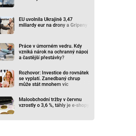
EU uvolnila Ukrajině 3,47
miliardy eur na drony a Gripeny
Práce v úmorném vedru. Kdy
vzniká nárok na ochranný nápoj
a častější přestávky?
Rozhovor: Investice do rovnátek
se vyplatí. Zanedbaný chrup
může stát mnohem víc
Maloobchodní tržby v červnu
vzrostly o 3,6 %, táhly je e-shopy