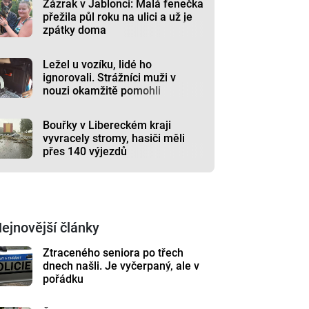
Zázrak v Jablonci: Malá fenečka
přežila půl roku na ulici a už je
zpátky doma
Ležel u vozíku, lidé ho
ignorovali. Strážníci muži v
nouzi okamžitě pomohli
Bouřky v Libereckém kraji
vyvracely stromy, hasiči měli
přes 140 výjezdů
ejnovější články
Ztraceného seniora po třech
dnech našli. Je vyčerpaný, ale v
pořádku