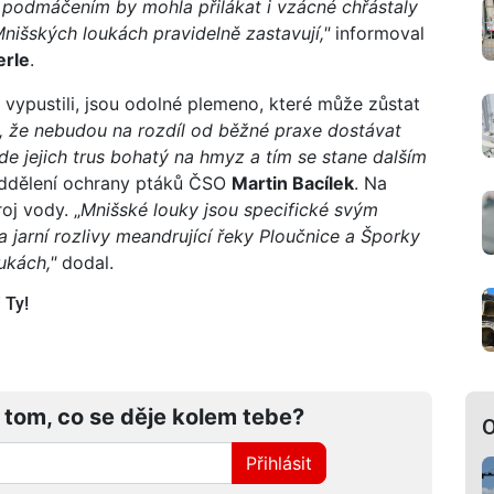
s podmáčením by mohla přilákat i vzácné chřástaly
Mnišských loukách pravidelně zastavují,"
informoval
erle
.
 vypustili, jsou odolné plemeno, které může zůstat
, že nebudou na rozdíl od běžné praxe dostávat
de jejich trus bohatý na hmyz a tím se stane dalším
oddělení ochrany ptáků ČSO
Martin Bacílek
. Na
oj vody. „
Mnišské louky jsou specifické svým
jarní rozlivy meandrující řeky Ploučnice a Šporky
ukách,"
dodal.
 Ty!
 tom, co se děje kolem tebe?
O
Přihlásit