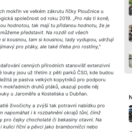
ch mokřin ve velkém zákrutu říčky Ploučnice u
ogická společnost od roku 2019. „
Pro nás ti koně,
sou hodnotou, tak mají tu přidanou hodnotu, že je
si můžeme představit. Na rozdíl od všech
 si kousnou, tam si kousnou, tady vydupou, udržují
jímavý pro ptáky, ale také třeba pro rostliny,"
ařování cenných přírodních stanovišť extenzivní
é louky jsou už třetím z pěti parků ČSO, kde budou
ležitá je pastva velkých kopytníků pro podporu
ch mokřadních druhů ptáků, ukazují podle něj
ouky u Jaroměře a Kosteliska u Dubňan.
N
lé živočichy a zvýší tak potravní nabídku pro
 napomáhat i k rozbahnění okrajů tůní, čímž
y pro čejky chocholaté či bekasiny otavní. Na
 kulíci říční a pěvci jako bramborníčci nebo