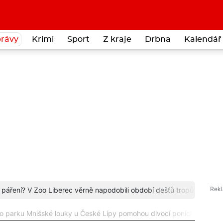
rávy
Krimi
Sport
Z kraje
Drbna
Kalendář 
 páření? V Zoo Liberec věrně napodobili období dešťů tropů
více...
Novou 
o parku Mnišské louky u České Lípy pomohou divocí poníci