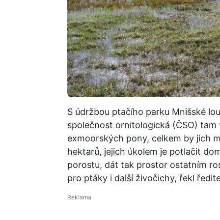
S údržbou ptačího parku Mnišské lo
společnost ornitologická (ČSO) tam v
exmoorských pony, celkem by jich m
hektarů, jejich úkolem je potlačit do
porostu, dát tak prostor ostatním ro
pro ptáky i další živočichy, řekl ře