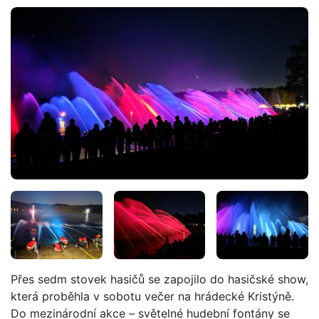
Přes sedm stovek hasičů se zapojilo do hasičské show,
která proběhla v sobotu večer na hrádecké Kristýně.
Do mezinárodní akce – světelné hudební fontány se