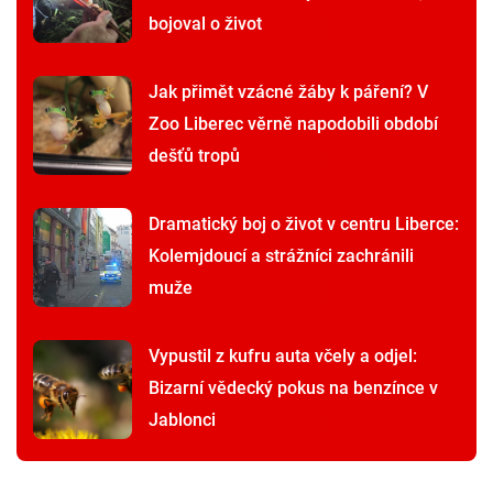
bojoval o život
Jak přimět vzácné žáby k páření? V
Zoo Liberec věrně napodobili období
dešťů tropů
Dramatický boj o život v centru Liberce:
Kolemjdoucí a strážníci zachránili
muže
Vypustil z kufru auta včely a odjel:
Bizarní vědecký pokus na benzínce v
Jablonci