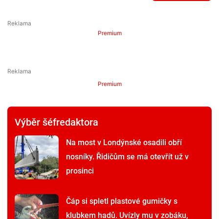
Premium
Premium
Výběr šéfredaktora
Na most v Londýnské osadili obří
nosníky. Řidičům se má otevřít už v
prosinci
Čáp si spletl plastové gumičky s
klubkem hadů. Uvízly mu v zobáku,