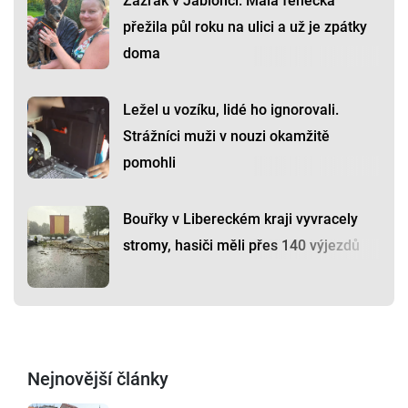
Zázrak v Jablonci: Malá fenečka
přežila půl roku na ulici a už je zpátky
doma
Ležel u vozíku, lidé ho ignorovali.
Strážníci muži v nouzi okamžitě
pomohli
Bouřky v Libereckém kraji vyvracely
stromy, hasiči měli přes 140 výjezdů
Nejnovější články