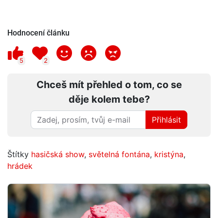
Hodnocení článku
5
2
Chceš mít přehled o tom, co se
děje kolem tebe?
Přihlásit
Štítky
hasičská show
,
světelná fontána
,
kristýna
,
hrádek