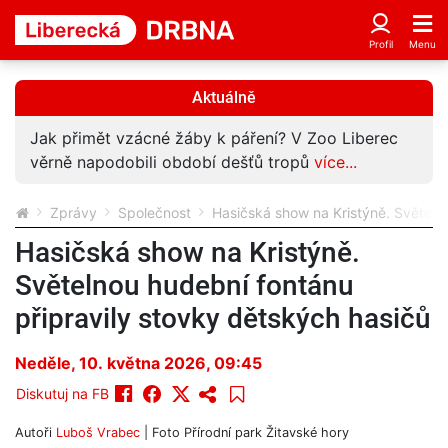
Aktuálně
Jak přimět vzácné žáby k páření? V Zoo Liberec
věrně napodobili období dešťů tropů
více...
Zprávy
Společnost
Hasičská show na Kristýně. Světeln
Hasičská show na Kristýně.
Světelnou hudební fontánu
připravily stovky dětských hasičů
Neděle, 10. května 2026, 09:45
Diskutuj na FB
Autoři
Luboš Vrabec
| Foto
Přírodní park Žitavské hory