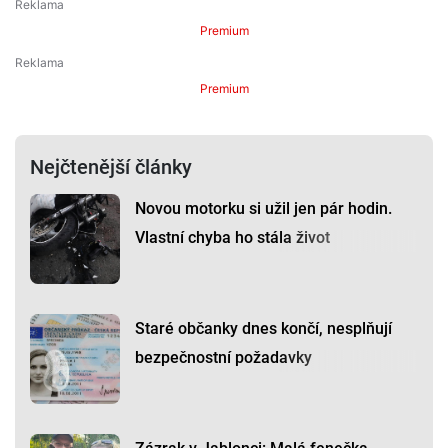
Premium
Premium
Nejčtenější články
Novou motorku si užil jen pár hodin.
Vlastní chyba ho stála život
Staré občanky dnes končí, nesplňují
bezpečnostní požadavky